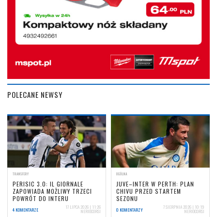
POLECANE NEWSY
TRANSFERY
OGÓLNA
PERISIC 3.0: IL GIORNALE
JUVE–INTER W PERTH: PLAN
ZAPOWIADA MOŻLIWY TRZECI
CHIVU PRZED STARTEM
POWRÓT DO INTERU
SEZONU
17 LIPCA 2026 | 11:26
7 SIERPNIA 2026 | 10:19
4 KOMENTARZE
0 KOMENTARZY
NERIOCORSI
NERIOCORSI