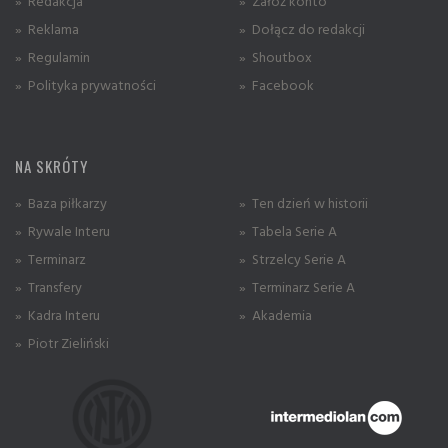
» Redakcja
» Załóż konto
» Reklama
» Dołącz do redakcji
» Regulamin
» Shoutbox
» Polityka prywatności
» Facebook
NA SKRÓTY
» Baza piłkarzy
» Ten dzień w historii
» Rywale Interu
» Tabela Serie A
» Terminarz
» Strzelcy Serie A
» Transfery
» Terminarz Serie A
» Kadra Interu
» Akademia
» Piotr Zieliński