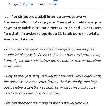
Kategoria:
Ogólna
1 min. czytania
Ivan Perisić poprowadził Inter do zwycięstwa w
Pucharze Włoch. W dogrywce Chorwat strzelił dwa gole,
czym przesądził o triumfie Nerazzurrich nad Juventusem.
Po ostatnim gwizdku sędziego 33-latek porozmawiał z
Mediaset Infinity.
-
Cały czas wierzyłem w nasze zwycięstwo, nawet przy
stanie 2:1 dla rywala. Przez 10-15 minut mecz był poza naszą
kontrolą, ale nie spuściliśmy głów i ostatecznie wygraliśmy
zasłużenie.
- Gdy zespół jest silny, łatwiej być liderem. Gdy wygrywasz,
nie odczuwasz zmęczenia. Pozostały dwa finały, musimy
dać z siebie wszystko i czekać, bo w piłce wszystko jest
możliwe. Czy wierzymy? Cały czas.
- Na ten moment nie mogę mówić o nowej umowie.