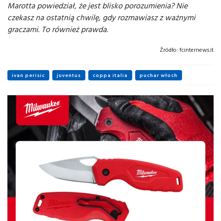
Marotta powiedział, że jest blisko porozumienia? Nie
czekasz na ostatnią chwilę, gdy rozmawiasz z ważnymi
graczami. To również prawda.
Źródło:
fcinternews.it
ivan perisic
juventus
coppa italia
puchar włoch