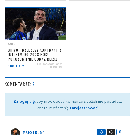
OGÓLNA
CHIVU PRZEDŁUŻY KONTRAKT Z
INTEREM DO 2028 ROKU -
POROZUMIENIE CORAZ BLIŻEJ
1 CZERWCA 2026 | 09:20
0 KOMENTARZY
NERIOCORSI
KOMENTARZE:
2
Zaloguj się
, aby móc dodać komentarz. Jeżeli nie posiadasz
konta, możesz się
zarejestrować
.
MAESTRO84
0