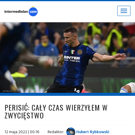
Toggle
navigat
fot. © inter.it
PERISIĆ: CAŁY CZAS WIERZYŁEM W
ZWYCIĘSTWO
12 maja 2022 | 00:16
Redaktor:
Hubert Rybkowski