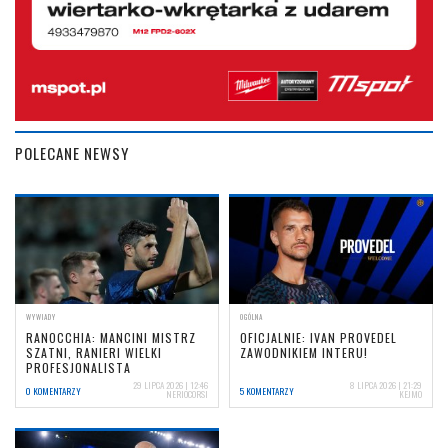
POLECANE NEWSY
WYWIADY
OGÓLNA
RANOCCHIA: MANCINI MISTRZ
OFICJALNIE: IVAN PROVEDEL
SZATNI, RANIERI WIELKI
ZAWODNIKIEM INTERU!
PROFESJONALISTA
29 LIPCA 2026 | 12:46
8 LIPCA 2026 | 21:29
0 KOMENTARZY
5 KOMENTARZY
NERIOCORSI
KEJMO