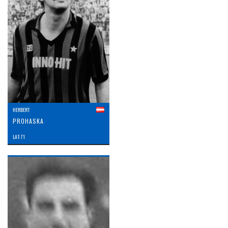
HERBERT
PROHASKA
LAT: 71