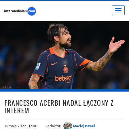
Toggle
navigat
fot. © inter.it
FRANCESCO ACERBI NADAL ŁĄCZONY Z
INTEREM
15 maja 2022 | 12:00
Redaktor:
Maciej Pawul