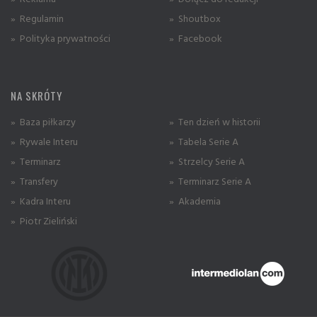
» Regulamin
» Shoutbox
» Polityka prywatności
» Facebook
NA SKRÓTY
» Baza piłkarzy
» Ten dzień w historii
» Rywale Interu
» Tabela Serie A
» Terminarz
» Strzelcy Serie A
» Transfery
» Terminarz Serie A
» Kadra Interu
» Akademia
» Piotr Zieliński