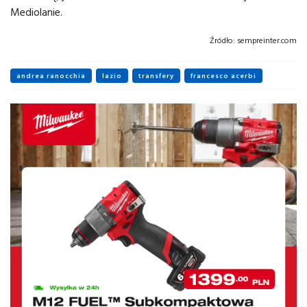
Mediolanie.
Źródło:
sempreinter.com
andrea ranocchia
lazio
transfery
francesco acerbi