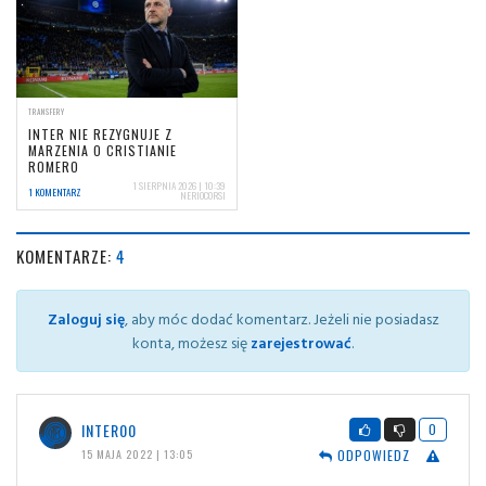
TRANSFERY
INTER NIE REZYGNUJE Z
MARZENIA O CRISTIANIE
ROMERO
1 SIERPNIA 2026 | 10:39
1 KOMENTARZ
NERIOCORSI
KOMENTARZE:
4
Zaloguj się
, aby móc dodać komentarz. Jeżeli nie posiadasz
konta, możesz się
zarejestrować
.
INTER00
0
ODPOWIEDZ
15 MAJA 2022 | 13:05