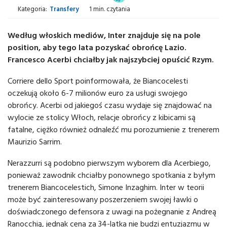
Kategoria:
Transfery
1 min. czytania
Według włoskich mediów, Inter znajduje się na pole
position, aby tego lata pozyskać obrońcę Lazio.
Francesco Acerbi chciałby jak najszybciej opuścić Rzym.
Corriere dello Sport poinformowała, że Biancocelesti
oczekują około 6-7 milionów euro za usługi swojego
obrońcy. Acerbi od jakiegoś czasu wydaje się znajdować na
wylocie ze stolicy Włoch, relacje obrońcy z kibicami są
fatalne, ciężko również odnaleźć mu porozumienie z trenerem
Maurizio Sarrim.
Nerazzurri są podobno pierwszym wyborem dla Acerbiego,
ponieważ zawodnik chciałby ponownego spotkania z byłym
trenerem Biancocelestich, Simone Inzaghim. Inter w teorii
może być zainteresowany poszerzeniem swojej ławki o
doświadczonego defensora z uwagi na pożegnanie z Andreą
Ranocchią, jednak cena za 34-latka nie budzi entuzjazmu w