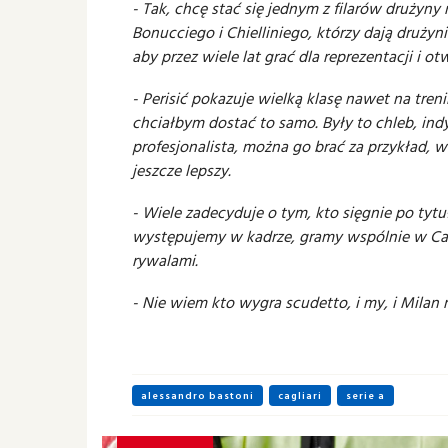
- Tak, chcę stać się jednym z filarów druży
Bonucciego i Chielliniego, którzy dają drużyn
aby przez wiele lat grać dla reprezentacji i ot
- Perisić pokazuje wielką klasę nawet na tren
chciałbym dostać to samo. Były to chleb, ind
profesjonalista, można go brać za przykład, w
jeszcze lepszy.
- Wiele zadecyduje o tym, kto sięgnie po tytu
występujemy w kadrze, gramy wspólnie w Call
rywalami.
- Nie wiem kto wygra scudetto, i my, i Milan
alessandro bastoni
cagliari
serie a