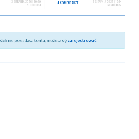
3 SIERPNIA 2026 | 10:39
7 SIERPNIA 2026 | 12:14
4 KOMENTARZE
NERIOCORSI
NERIOCORSI
żeli nie posiadasz konta, możesz się
zarejestrować
.