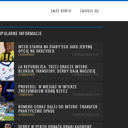
ZAŁÓŻ KONTO
ZALOGUJ SIĘ
OPULARNE INFORMACJE
INTER STAWIA NA DIABY’EGO JAKO JEDYNĄ
OPCJĘ NA SKRZYDŁO
2 KOMENTARZE
6 SIERPNIA 2026 | 11:05
LA REPUBBLICA: TRZEJ GRACZE INTERU
BLOKUJĄ TRANSFERY, DERBY DAJĄ NADZIEJĘ
0 KOMENTARZY
6 SIERPNIA 2026 | 11:05
PROVEDEL: W MIESIĄC W INTERZE
ZROZUMIAŁEM JEDNĄ RZECZ
1 KOMENTARZ
7 SIERPNIA 2026 | 12:14
ROMERO CORAZ DALEJ OD INTERU: TRANSFER
PRAKTYCZNIE UPADŁ
4 KOMENTARZE
7 SIERPNIA 2026 | 12:14
DERBY W PERTH OBNAŻA BRAKI KADROWE.