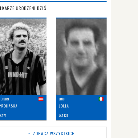
IŁKARZE URODZENI DZIŚ
HERBERT
LINO
PROHASKA
LOLLA
AT: 71
LAT: 128
ZOBACZ WSZYSTKICH