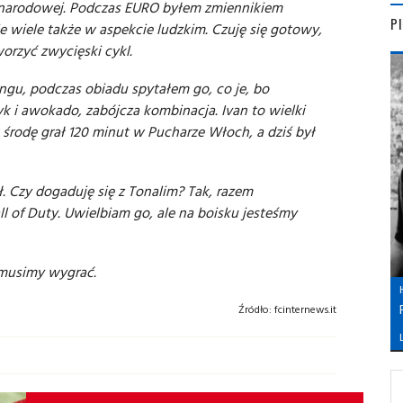
ny narodowej. Podczas EURO byłem zmiennikiem
P
ie wiele także w aspekcie ludzkim. Czuję się gotowy,
worzyć zwycięski cykl.
ingu, podczas obiadu spytałem go, co je, bo
yk i awokado, zabójcza kombinacja. Ivan to wielki
 środę grał 120 minut w Pucharze Włoch, a dziś był
ł. Czy dogaduję się z Tonalim? Tak, razem
 of Duty. Uwielbiam go, ale na boisku jesteśmy
 musimy wygrać.
Źródło:
fcinternews.it
L