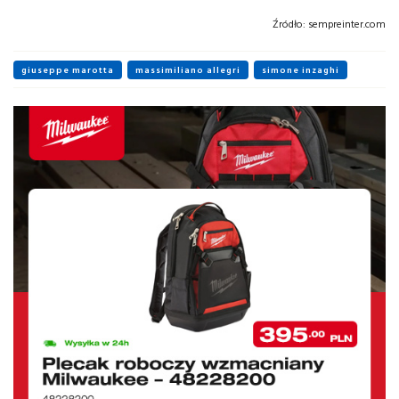
Źródło:
sempreinter.com
giuseppe marotta
massimiliano allegri
simone inzaghi