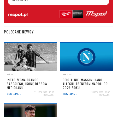
POLECANE NEWSY
OGÓLNA
INNE KLUBY
INTER ŻEGNA FRANCO
OFICJALNIE: MASSIMILIANO
BARESIEGO, IKONĘ DERBÓW
ALLEGRI TRENEREM NAPOLI DO
MEDIOLANU
2029 ROKU
31 LIPCA 2026 | 10:09
3 LIPCA 2026 | 11:00
3 KOMENTARZE
4 KOMENTARZE
NERIOCORSI
NERIOCORSI