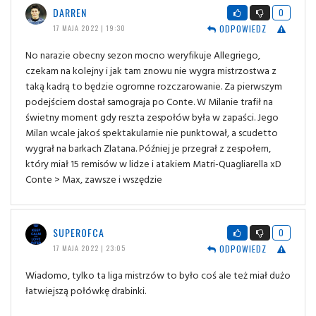
DARREN
0
ODPOWIEDZ
17 MAJA 2022 | 19:30
No narazie obecny sezon mocno weryfikuje Allegriego,
czekam na kolejny i jak tam znowu nie wygra mistrzostwa z
taką kadrą to będzie ogromne rozczarowanie. Za pierwszym
podejściem dostał samograja po Conte. W Milanie trafił na
świetny moment gdy reszta zespołów była w zapaści. Jego
Milan wcale jakoś spektakularnie nie punktował, a scudetto
wygrał na barkach Zlatana. Później je przegrał z zespołem,
który miał 15 remisów w lidze i atakiem Matri-Quagliarella xD
Conte > Max, zawsze i wszędzie
SUPEROFCA
0
ODPOWIEDZ
17 MAJA 2022 | 23:05
Wiadomo, tylko ta liga mistrzów to było coś ale też miał dużo
łatwiejszą połówkę drabinki.