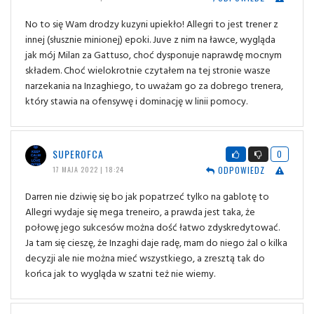
No to się Wam drodzy kuzyni upiekło! Allegri to jest trener z
innej (słusznie minionej) epoki. Juve z nim na ławce, wygląda
jak mój Milan za Gattuso, choć dysponuje naprawdę mocnym
składem. Choć wielokrotnie czytałem na tej stronie wasze
narzekania na Inzaghiego, to uważam go za dobrego trenera,
który stawia na ofensywę i dominację w linii pomocy.
SUPEROFCA
0
ODPOWIEDZ
17 MAJA 2022 | 18:24
Darren nie dziwię się bo jak popatrzeć tylko na gablotę to
Allegri wydaje się mega treneiro, a prawda jest taka, że
połowę jego sukcesów można dość łatwo zdyskredytować.
Ja tam się cieszę, że Inzaghi daje radę, mam do niego żal o kilka
decyzji ale nie można mieć wszystkiego, a zresztą tak do
końca jak to wygląda w szatni też nie wiemy.