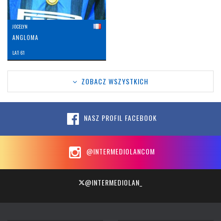
JOCELYN
ANGLOMA
LAT: 61
ZOBACZ WSZYSTKICH
NASZ PROFIL FACEBOOK
@INTERMEDIOLANCOM
@INTERMEDIOLAN_