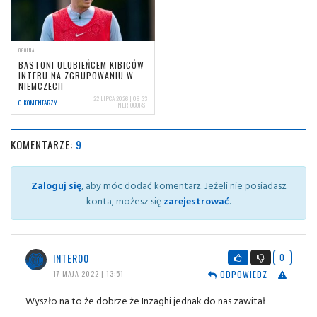
OGÓLNA
BASTONI ULUBIEŃCEM KIBICÓW
INTERU NA ZGRUPOWANIU W
NIEMCZECH
22 LIPCA 2026 | 08:33
0 KOMENTARZY
NERIOCORSI
KOMENTARZE:
9
Zaloguj się
, aby móc dodać komentarz. Jeżeli nie posiadasz
konta, możesz się
zarejestrować
.
INTER00
0
ODPOWIEDZ
17 MAJA 2022 | 13:51
Wyszło na to że dobrze że Inzaghi jednak do nas zawitał