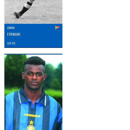
EDWIN
FIRMANI
LAT: 93