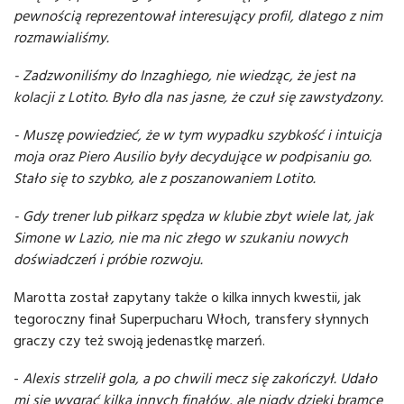
pewnością reprezentował interesujący profil, dlatego z nim
rozmawialiśmy.
- Zadzwoniliśmy do Inzaghiego, nie wiedząc, że jest na
kolacji z Lotito. Było dla nas jasne, że czuł się zawstydzony.
- Muszę powiedzieć, że w tym wypadku szybkość i intuicja
moja oraz Piero Ausilio były decydujące w podpisaniu go.
Stało się to szybko, ale z poszanowaniem Lotito.
- Gdy trener lub piłkarz spędza w klubie zbyt wiele lat, jak
Simone w Lazio, nie ma nic złego w szukaniu nowych
doświadczeń i próbie rozwoju.
Marotta został zapytany także o kilka innych kwestii, jak
tegoroczny finał Superpucharu Włoch, transfery słynnych
graczy czy też swoją jedenastkę marzeń.
-
Alexis strzelił gola, a po chwili mecz się zakończył. Udało
mi się wygrać kilka innych finałów, ale nigdy dzięki bramce