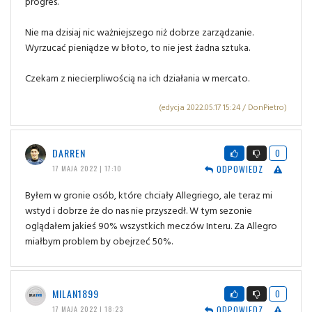
progres.
Nie ma dzisiaj nic ważniejszego niż dobrze zarządzanie.
Wyrzucać pieniądze w błoto, to nie jest żadna sztuka.
Czekam z niecierpliwością na ich działania w mercato.
(edycja 2022.05.17 15:24 / DonPietro)
DARREN
0
ODPOWIEDZ
17 MAJA 2022 | 17:10
Byłem w gronie osób, które chciały Allegriego, ale teraz mi
wstyd i dobrze że do nas nie przyszedł. W tym sezonie
oglądałem jakieś 90% wszystkich meczów Interu. Za Allegro
miałbym problem by obejrzeć 50%.
MILAN1899
0
ODPOWIEDZ
17 MAJA 2022 | 18:23