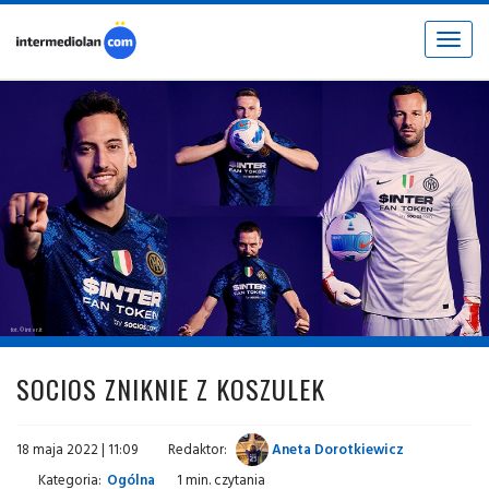
Toggle
navigat
fot. © inter.it
SOCIOS ZNIKNIE Z KOSZULEK
18 maja 2022 | 11:09
Redaktor:
Aneta Dorotkiewicz
Kategoria:
Ogólna
1 min. czytania