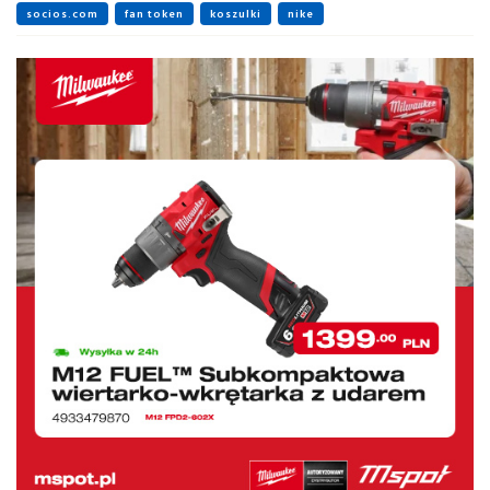
socios.com
fan token
koszulki
nike