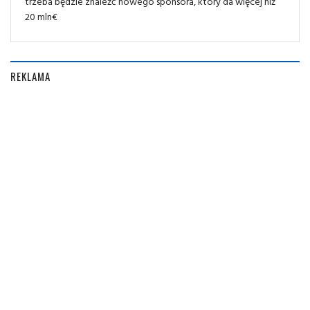
trzeba będzie znaleźć nowego sponsora, który da więcej niż
20 mln€
REKLAMA