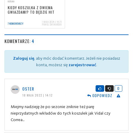
OGÓLNA
KIEDY KOSZULKA Z DWIEMA
GWIAZDAMI? TO BĘDZIE HIT
1 MAJA 2024 | 14:21
7 KOMENTARZY
PAWEŁ ŚWINARSKI
KOMENTARZE:
4
Zaloguj się
, aby móc dodać komentarz. Jeżeli nie posiadasz
konta, możesz się
zarejestrować
.
OSTER
0
ODPOWIEDZ
18 MAJA 2022 | 14:12
Miejmy nadzieję że po sezonie zniknie też parę
nieprzydatnych wkładów do tych koszulek jak Vidal czy
Correa...