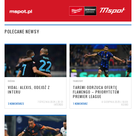
POLECANE NEWSY
OGÓLNA
TRANSFERY
VIDAL: ALEXIS, ODEJDŹ Z
TAREMI ODRZUCA OFERTĘ
INTERU
FLAMENGO – PRIORYTETEM
PREMIER LEAGUE
7 STYCZNIA 2024 | 20:31
8 SIERPNIA 2025 | 16:09
3 KOMENTARZE
1 KOMENTARZ
INTER00
KEJMO