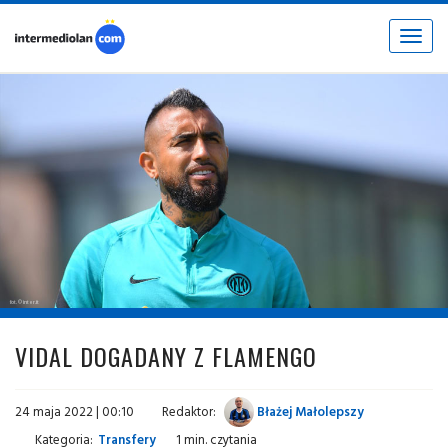
Toggle
navigat
fot. © inter.it
VIDAL DOGADANY Z FLAMENGO
24 maja 2022 | 00:10
Redaktor:
Błażej Małolepszy
Kategoria:
Transfery
1 min. czytania