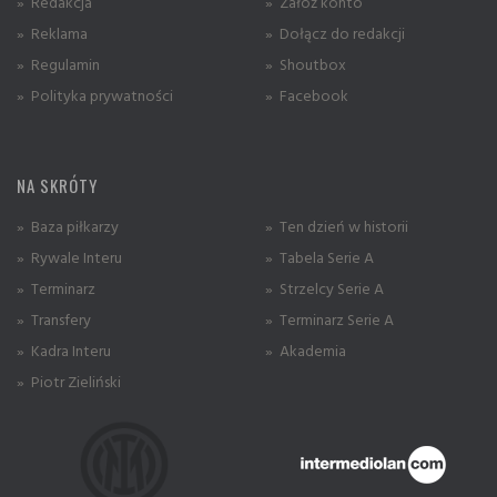
» Redakcja
» Załóż konto
» Reklama
» Dołącz do redakcji
» Regulamin
» Shoutbox
» Polityka prywatności
» Facebook
NA SKRÓTY
» Baza piłkarzy
» Ten dzień w historii
» Rywale Interu
» Tabela Serie A
» Terminarz
» Strzelcy Serie A
» Transfery
» Terminarz Serie A
» Kadra Interu
» Akademia
» Piotr Zieliński