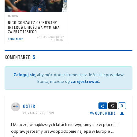
TRANSFERY
NICO GONZALEZ OFEROWANY
INTEROWI, MOŻLIWA WYMIANA
ZA FRATTESIEGO
4 SIERPNIA 2026 | 09:42
1 KOMENTARZ
NERIOCORSI
KOMENTARZE:
5
Zaloguj się
, aby móc dodać komentarz. Jeżeli nie posiadasz
konta, możesz się
zarejestrować
.
OSTER
0
ODPOWIEDZ
24 MAJA 2022 | 07:27
LM raczej w najbliższych latach nie wygramy ale w płaceniu
odpraw jesteśmy prawdopodobnie najlepsi w Europie ....