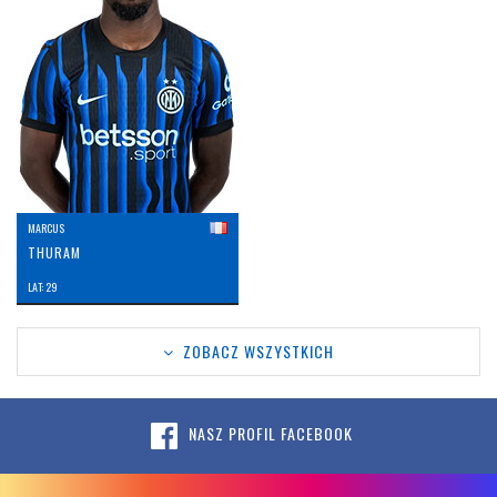
MARCUS
THURAM
LAT: 29
ZOBACZ WSZYSTKICH
NASZ PROFIL FACEBOOK