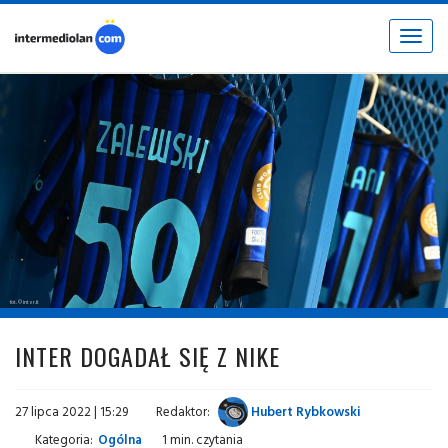
Toggle
navigat
fot. © inter.it
INTER DOGADAŁ SIĘ Z NIKE
27 lipca 2022 | 15:29
Redaktor:
Hubert Rybkowski
Kategoria:
Ogólna
1 min. czytania