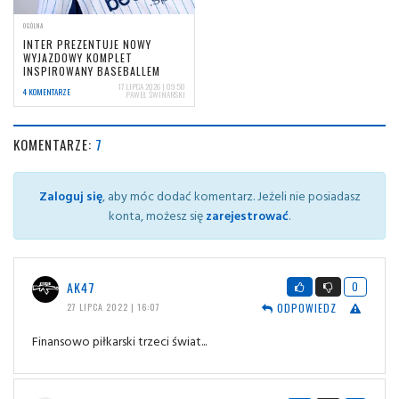
OGÓLNA
INTER PREZENTUJE NOWY
WYJAZDOWY KOMPLET
INSPIROWANY BASEBALLEM
17 LIPCA 2026 | 09:50
4 KOMENTARZE
PAWEŁ ŚWINARSKI
KOMENTARZE:
7
Zaloguj się
, aby móc dodać komentarz. Jeżeli nie posiadasz
konta, możesz się
zarejestrować
.
AK47
0
ODPOWIEDZ
27 LIPCA 2022 | 16:07
Finansowo piłkarski trzeci świat...