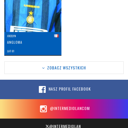
JOCELYN
ANGLOMA
LAT: 61
ZOBACZ WSZYSTKICH
NASZ PROFIL FACEBOOK
@INTERMEDIOLANCOM
@INTERMEDIOLAN_