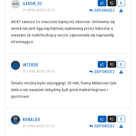
GARON_92
0
ODPOWIEDZ
27 LIPCA 2022 | 19:12
AK47 zawsze to znacznie lepiej niż obecnie. Umówmy się
seriea nie jest ligą najchętniej wybieraną przez kibiców a
uważam że nadchodzący sezon zapowiada się naprawdę
interesująco
INTER00
0
ODPOWIEDZ
27 LIPCA 2022 | 19:12
Śmiało można było wyciągnąć 30 mln, Puma Milanowi tyle
dała a nie uważam żebyśmy byli gorsi marketingowo i
sportowo
RONALDO
0
ODPOWIEDZ
27 LIPCA 2022 | 21:19