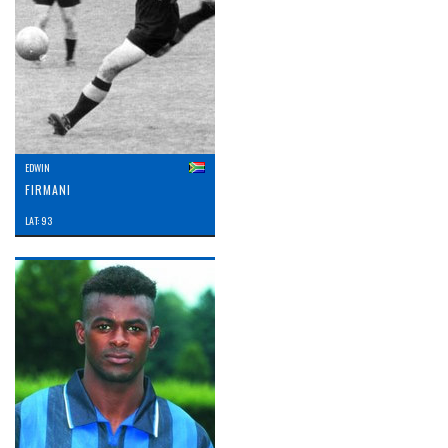
EDWIN
FIRMANI
LAT: 93