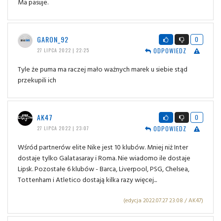
Ma pasuje.
GARON_92
0
ODPOWIEDZ
27 LIPCA 2022 | 22:25
Tyle że puma ma raczej mało ważnych marek u siebie stąd
przekupili ich
AK47
0
ODPOWIEDZ
27 LIPCA 2022 | 23:07
Wśród partnerów elite Nike jest 10 klubów. Mniej niż Inter
dostaje tylko Galatasaray i Roma. Nie wiadomo ile dostaje
Lipsk. Pozostałe 6 klubów - Barca, Liverpool, PSG, Chelsea,
Tottenham i Atletico dostają kilka razy więcej...
(edycja 2022.07.27 23:08 / AK47)