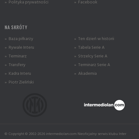
» Polityka prywatności
» Facebook
NA SKRÓTY
» Baza piłkarzy
» Ten dzień w historii
» Rywale Interu
» Tabela Serie A
» Terminarz
» Strzelcy Serie A
» Transfery
» Terminarz Serie A
» Kadra Interu
» Akademia
» Piotr Zieliński
© Copyright © 2002-2026 intermediolan.com Nieoficjalny serwis klubu Inter