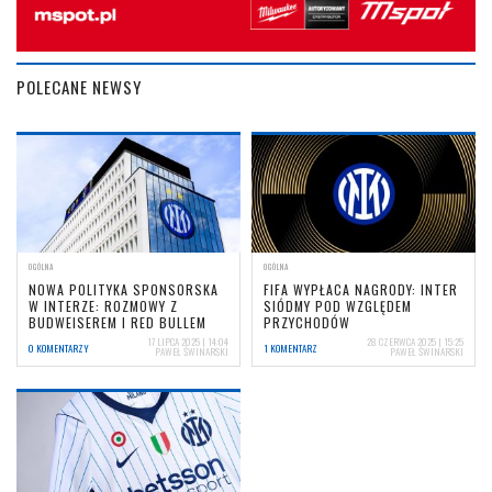
POLECANE NEWSY
OGÓLNA
OGÓLNA
NOWA POLITYKA SPONSORSKA
FIFA WYPŁACA NAGRODY: INTER
W INTERZE: ROZMOWY Z
SIÓDMY POD WZGLĘDEM
BUDWEISEREM I RED BULLEM
PRZYCHODÓW
17 LIPCA 2025 | 14:04
28 CZERWCA 2025 | 15:25
0 KOMENTARZY
1 KOMENTARZ
PAWEŁ ŚWINARSKI
PAWEŁ ŚWINARSKI