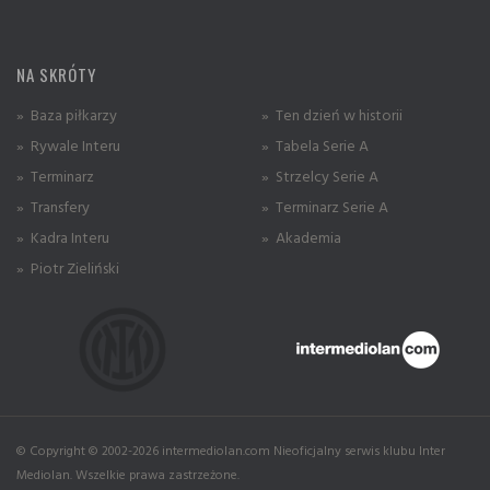
NA SKRÓTY
» Baza piłkarzy
» Ten dzień w historii
» Rywale Interu
» Tabela Serie A
» Terminarz
» Strzelcy Serie A
» Transfery
» Terminarz Serie A
» Kadra Interu
» Akademia
» Piotr Zieliński
© Copyright © 2002-2026 intermediolan.com Nieoficjalny serwis klubu Inter
Mediolan. Wszelkie prawa zastrzeżone.