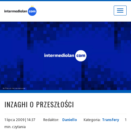
Toggle
navigat
fot. © inter.it / intermediolan.com
INZAGHI O PRZESZŁOŚCI
1 lipca 2009 | 14:37
Redaktor:
Daniello
Kategoria:
Transfery
1
min. czytania