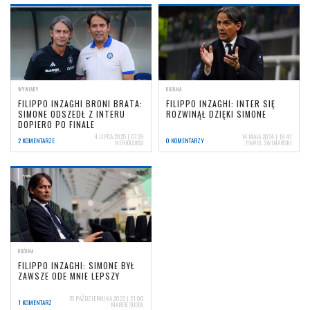
WYWIADY
OGÓLNA
FILIPPO INZAGHI BRONI BRATA:
FILIPPO INZAGHI: INTER SIĘ
SIMONE ODSZEDŁ Z INTERU
ROZWINĄŁ DZIĘKI SIMONE
DOPIERO PO FINALE
4 LIPCA 2025 | 07:29
14 MAJA 2024 | 18:41
2 KOMENTARZE
0 KOMENTARZY
NERIOCORSI
PAWEŁ ŚWINARSKI
OGÓLNA
FILIPPO INZAGHI: SIMONE BYŁ
ZAWSZE ODE MNIE LEPSZY
15 PAŹDZIERNIKA 2023 | 21:00
1 KOMENTARZ
MAREK SUDOŁ