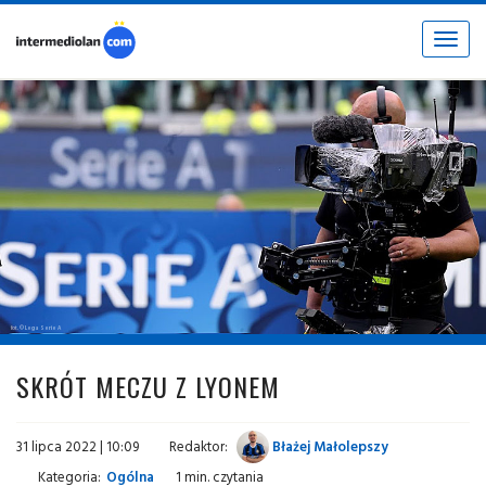
Toggle
navigat
fot. © Lega Serie A
SKRÓT MECZU Z LYONEM
31 lipca 2022 | 10:09
Redaktor:
Błażej Małolepszy
Kategoria:
Ogólna
1 min. czytania