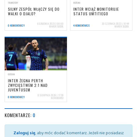
TRANSFERY
OGÓLNA
SILNY ZESPÓŁ WŁĄCZY SIĘ DO
INTER WCIĄŻ MONITORUJE
WALKI O DJALO?
STATUS UMTITIEGO
6 GRUDNIA 2023 | 08:00
20 CZERWCA 2023 | 10:44
0 KOMENTARZY
4 KOMENTARZE
MAREK SUDOŁ
MAREK SUDOŁ
OGÓLNA
INTER ŻEGNA PERTH
ZWYCIĘSTWEM 2:1 NAD
JUVENTUSEM
8 SIERPNIA 2026 | 17:30
0 KOMENTARZY
NERIOCORSI
KOMENTARZE:
0
Zaloguj się
, aby móc dodać komentarz. Jeżeli nie posiadasz