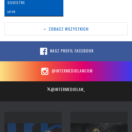
SILVESTRE
LAT: 49
ZOBACZ WSZYSTKICH
NASZ PROFIL FACEBOOK
@INTERMEDIOLANCOM
@INTERMEDIOLAN_