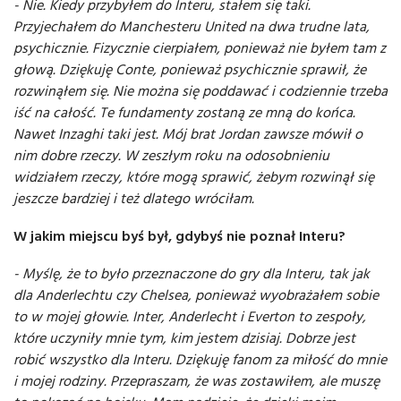
- Nie. Kiedy przybyłem do Interu, stałem się taki.
Przyjechałem do Manchesteru United na dwa trudne lata,
psychicznie. Fizycznie cierpiałem, ponieważ nie byłem tam z
głową. Dziękuję Conte, ponieważ psychicznie sprawił, że
rozwinąłem się. Nie można się poddawać i codziennie trzeba
iść na całość. Te fundamenty zostaną ze mną do końca.
Nawet Inzaghi taki jest. Mój brat Jordan zawsze mówił o
nim dobre rzeczy. W zeszłym roku na odosobnieniu
widziałem rzeczy, które mogą sprawić, żebym rozwinął się
jeszcze bardziej i też dlatego wróciłam.
W jakim miejscu byś był, gdybyś nie poznał Interu?
- Myślę, że to było przeznaczone do gry dla Interu, tak jak
dla Anderlechtu czy Chelsea, ponieważ wyobrażałem sobie
to w mojej głowie. Inter, Anderlecht i Everton to zespoły,
które uczyniły mnie tym, kim jestem dzisiaj. Dobrze jest
robić wszystko dla Interu. Dziękuję fanom za miłość do mnie
i mojej rodziny. Przepraszam, że was zostawiłem, ale muszę