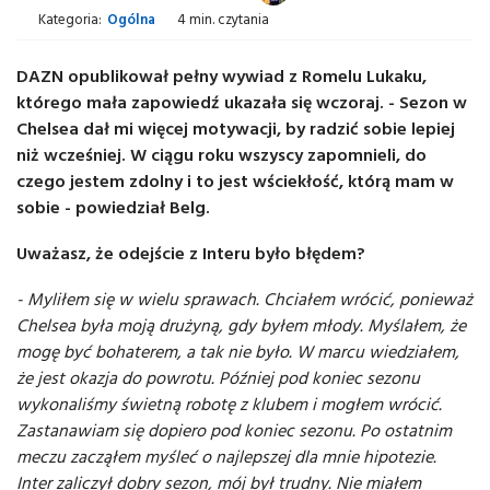
Kategoria:
Ogólna
4 min. czytania
DAZN opublikował pełny wywiad z Romelu Lukaku,
którego mała zapowiedź ukazała się wczoraj. - Sezon w
Chelsea dał mi więcej motywacji, by radzić sobie lepiej
niż wcześniej. W ciągu roku wszyscy zapomnieli, do
czego jestem zdolny i to jest wściekłość, którą mam w
sobie - powiedział Belg.
Uważasz, że odejście z Interu było błędem?
- Myliłem się w wielu sprawach. Chciałem wrócić, ponieważ
Chelsea była moją drużyną, gdy byłem młody. Myślałem, że
mogę być bohaterem, a tak nie było. W marcu wiedziałem,
że jest okazja do powrotu. Później pod koniec sezonu
wykonaliśmy świetną robotę z klubem i mogłem wrócić.
Zastanawiam się dopiero pod koniec sezonu. Po ostatnim
meczu zacząłem myśleć o najlepszej dla mnie hipotezie.
Inter zaliczył dobry sezon, mój był trudny. Nie miałem