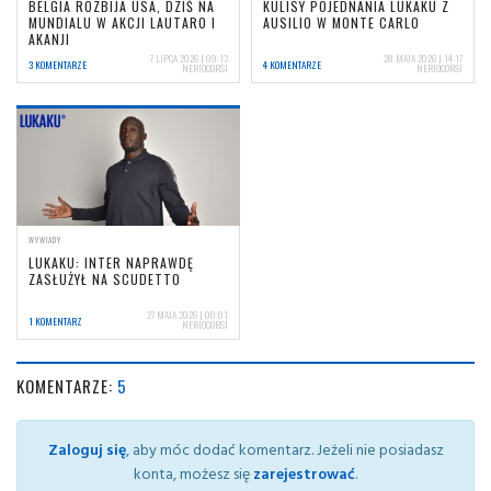
BELGIA ROZBIJA USA, DZIŚ NA
KULISY POJEDNANIA LUKAKU Z
MUNDIALU W AKCJI LAUTARO I
AUSILIO W MONTE CARLO
AKANJI
7 LIPCA 2026 | 09:13
28 MAJA 2026 | 14:17
3 KOMENTARZE
4 KOMENTARZE
NERIOCORSI
NERIOCORSI
WYWIADY
LUKAKU: INTER NAPRAWDĘ
ZASŁUŻYŁ NA SCUDETTO
27 MAJA 2026 | 00:01
1 KOMENTARZ
NERIOCORSI
KOMENTARZE:
5
Zaloguj się
, aby móc dodać komentarz. Jeżeli nie posiadasz
konta, możesz się
zarejestrować
.