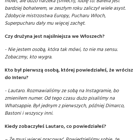
mówi, ale dużo narzeka (śmiech), lubię to. Barella jest
bardziej bohaterem, w zeszłym roku zaliczył wiele asyst.
Zdobycie mistrzostwa Europy, Pucharu Włoch,
Superpucharu dały mu więcej zachęt.
Czy drużyna jest najsilniejsza we Włoszech?
- Nie jestem osobą, która tak mówi, to nie ma sensu.
Zobaczmy, kto wygra.
Kto był pierwszą osobą, której powiedziałeś, że wrócisz
do Interu?
- Lautaro. Rozmawialiśmy ze sobą na Instagramie, bo
zmieniłem numer. Od tego czasu dużo pisaliśmy na
Whatsappie. Był jednym z pierwszych, później Dimarco,
Bastoni i wszyscy inni.
Kiedy zobaczyłeś Lautaro, co powiedziałeś?
– Że musi więcej pracować. Powiedzieliśmy sobie, że