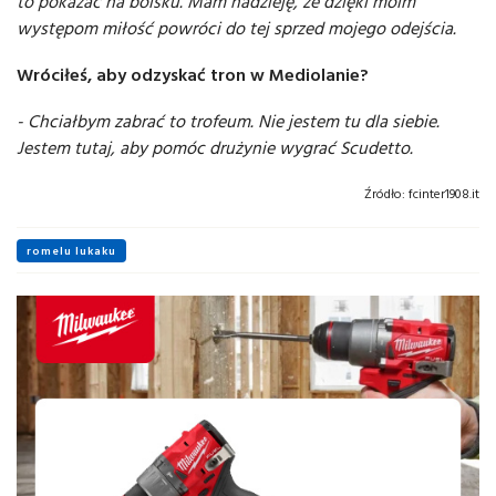
to pokazać na boisku. Mam nadzieję, że dzięki moim
występom miłość powróci do tej sprzed mojego odejścia.
Wróciłeś, aby odzyskać tron ​​w Mediolanie?
- Chciałbym zabrać to trofeum. Nie jestem tu dla siebie.
Jestem tutaj, aby pomóc drużynie wygrać Scudetto.
Źródło:
fcinter1908.it
romelu lukaku