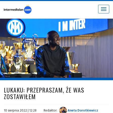
Toggle
navigat
fot. © inter.it
LUKAKU: PRZEPRASZAM, ŻE WAS
ZOSTAWIŁEM
10 sierpnia 2022 | 12:28
Redaktor:
Aneta Dorotkiewicz