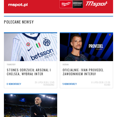
POLECANE NEWSY
TRANSFERY
OGÓLNA
STONES ODRZUCIŁ ARSENAL I
OFICJALNIE: IVAN PROVEDEL
CHELSEA, WYBRAŁ INTER
ZAWODNIKIEM INTERU!
29 LIPCA 2026 | 12:45
8 LIPCA 2026 | 21:29
0 KOMENTARZY
5 KOMENTARZY
NERIOCORSI
KEJMO