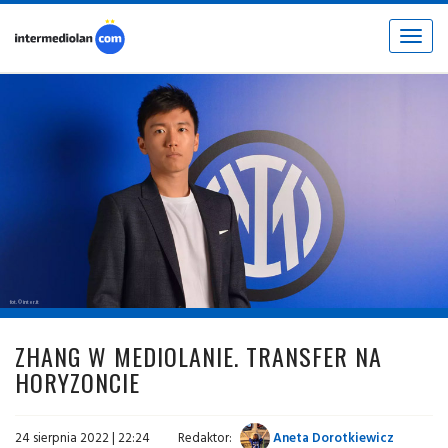
Toggle
navigat
fot. © inter.it
ZHANG W MEDIOLANIE. TRANSFER NA
HORYZONCIE
24 sierpnia 2022 | 22:24
Redaktor:
Aneta Dorotkiewicz