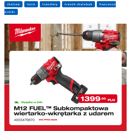
chelsea
lazio
transfery
trevoh chalobah
francesco
acerbi