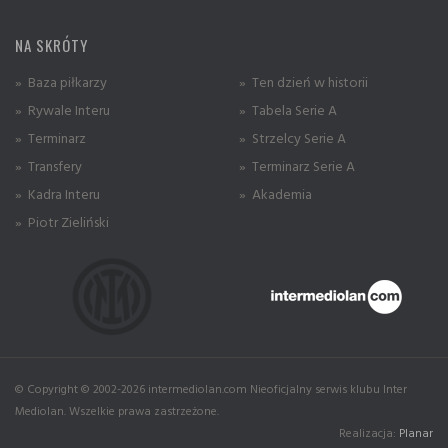
NA SKRÓTY
» Baza piłkarzy
» Ten dzień w historii
» Rywale Interu
» Tabela Serie A
» Terminarz
» Strzelcy Serie A
» Transfery
» Terminarz Serie A
» Kadra Interu
» Akademia
» Piotr Zieliński
© Copyright © 2002-2026 intermediolan.com Nieoficjalny serwis klubu Inter
Mediolan. Wszelkie prawa zastrzeżone.
Realizacja:
Planar