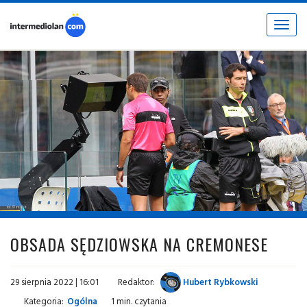
Toggle
navigat
fot. © inter.it
OBSADA SĘDZIOWSKA NA CREMONESE
29 sierpnia 2022 | 16:01
Redaktor:
Hubert Rybkowski
Kategoria:
Ogólna
1 min. czytania