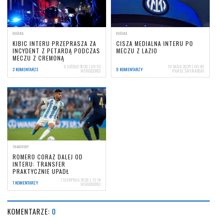
OGÓLNA
OGÓLNA
KIBIC INTERU PRZEPRASZA ZA
CISZA MEDIALNA INTERU PO
INCYDENT Z PETARDĄ PODCZAS
MECZU Z LAZIO
MECZU Z CREMONĄ
6 LUTEGO 2026 | 09:52
19 MAJA 2025 | 00:40
2 KOMENTARZE
9 KOMENTARZY
NERIOCORSI
PAWEŁ ŚWINARSKI
TRANSFERY
ROMERO CORAZ DALEJ OD
INTERU: TRANSFER
PRAKTYCZNIE UPADŁ
7 SIERPNIA 2026 | 12:14
7 KOMENTARZY
NERIOCORSI
KOMENTARZE:
0