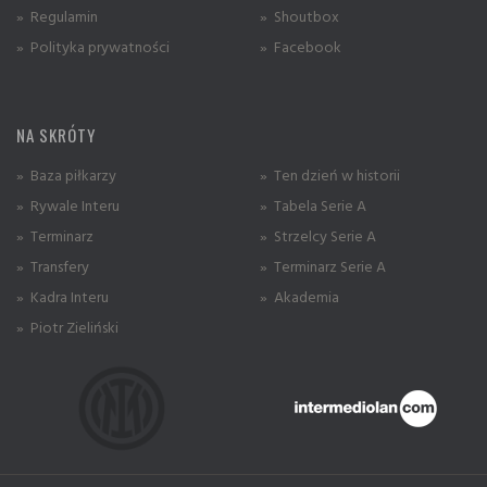
» Regulamin
» Shoutbox
» Polityka prywatności
» Facebook
NA SKRÓTY
» Baza piłkarzy
» Ten dzień w historii
» Rywale Interu
» Tabela Serie A
» Terminarz
» Strzelcy Serie A
» Transfery
» Terminarz Serie A
» Kadra Interu
» Akademia
» Piotr Zieliński