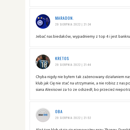
MARADON.
29 SIERPNIA 2022 | 21:34
Jebać nas biedaków, wypadniemy z top 4 i jest bank
KRETOS
29 SIERPNIA 2022 | 21:44
Chyba nigdy nie byłem tak zażenowany działaniem nas
klub jak Cię nie stać na utrzymanie, a nie robisz z nas
siana Alexisowi za to ze odszedł, bo przecież niepotr
OBA
29 SIERPNIA 2022 | 21:52
Ależ ten klub staje się niepoważny przy Zhangu. Dyrek