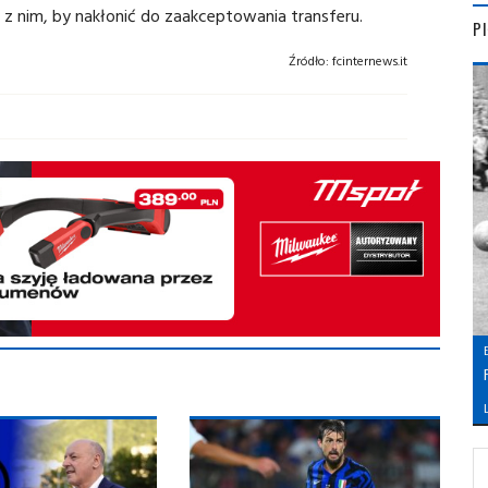
 z nim, by nakłonić do zaakceptowania transferu.
P
Źródło:
fcinternews.it
L