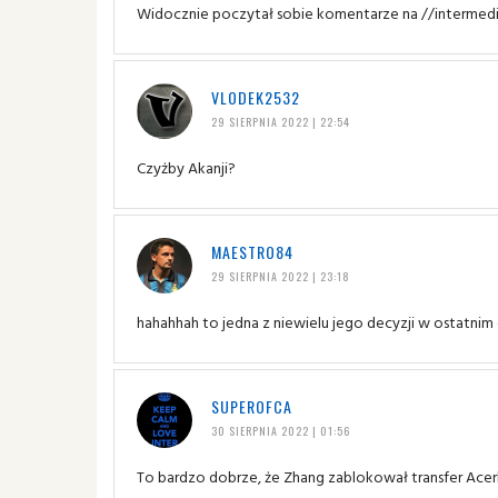
Widocznie poczytał sobie komentarze na //intermed
VLODEK2532
29 SIERPNIA 2022 | 22:54
Czyżby Akanji?
MAESTRO84
29 SIERPNIA 2022 | 23:18
hahahhah to jedna z niewielu jego decyzji w ostatnim cz
SUPEROFCA
30 SIERPNIA 2022 | 01:56
To bardzo dobrze, że Zhang zablokował transfer Acerbie