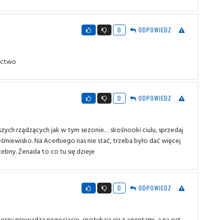
0
ODPOWIEDZ
ructwo
0
ODPOWIEDZ
zych rządzących jak w tym sezonie… skośnooki ciulu, sprzedaj
 pośmiewisko. Na Acerbiego nas nie stać, trzeba było dać więcej
zebny. Żenada to co tu się dzieje
0
ODPOWIEDZ
torzy prowadzą negocjacje, spotykają się z agentami, a na ost