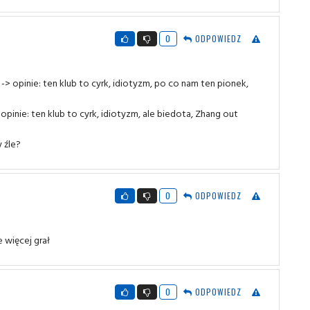
0
ODPOWIEDZ
-> opinie: ten klub to cyrk, idiotyzm, po co nam ten pionek,
opinie: ten klub to cyrk, idiotyzm, ale biedota, Zhang out
y źle?
0
ODPOWIEDZ
 więcej grał
0
ODPOWIEDZ