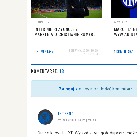
TRANSFERY
WYWIADY
INTER NIE REZYGNUJE Z
MAROTTA BE
MARZENIA O CRISTIANIE ROMERO
WYWIAD DL
1 SIERPNIA 2026 | 10:39
1 KOMENTARZ
1 KOMENTARZ
NERIOCORSI
KOMENTARZE:
18
Zaloguj się
, aby móc dodać komentarz. Je
INTER00
29 SIERPNIA 2022 | 20:54
Nie no kurwa hit XD Wyjazd z tym gołodupcem, może 