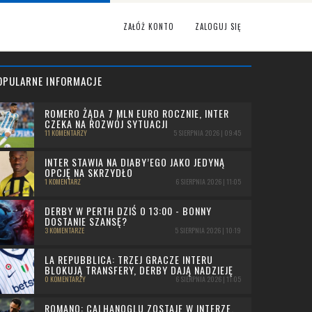
ZAŁÓŻ KONTO
ZALOGUJ SIĘ
OPULARNE INFORMACJE
ROMERO ŻĄDA 7 MLN EURO ROCZNIE, INTER
CZEKA NA ROZWÓJ SYTUACJI
11 KOMENTARZY
5 SIERPNIA 2026 | 09:45
INTER STAWIA NA DIABY’EGO JAKO JEDYNĄ
OPCJĘ NA SKRZYDŁO
1 KOMENTARZ
6 SIERPNIA 2026 | 11:05
DERBY W PERTH DZIŚ O 13:00 - BONNY
DOSTANIE SZANSĘ?
3 KOMENTARZE
5 SIERPNIA 2026 | 10:19
LA REPUBBLICA: TRZEJ GRACZE INTERU
BLOKUJĄ TRANSFERY, DERBY DAJĄ NADZIEJĘ
0 KOMENTARZY
6 SIERPNIA 2026 | 11:05
ROMANO: CALHANOGLU ZOSTAJE W INTERZE,