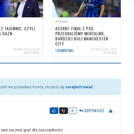
WYWIADY
Z TAJEMNIC, CZYLI
ACERBI: FINAŁ Z PSG
A DAZN
PRZEGRALIŚMY MENTALNIE,
BARDZIEJ BOLI MANCHESTER
CITY
28 MAJA 2026 | 08:54
10 LIPCA 2026 | 08:51
1 KOMENTARZ
MAREK SUDOŁ
NERIOCORSI
żeli nie posiadasz konta, możesz się
zarejestrować
.
0
ODPOWIEDZ
sam zacznie grać dla oszczędności