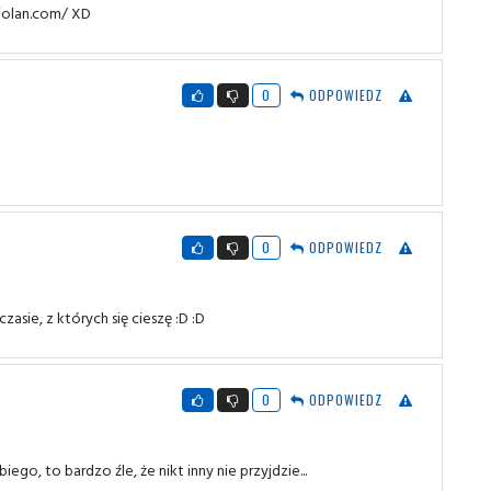
iolan.com/ XD
0
ODPOWIEDZ
0
ODPOWIEDZ
asie, z których się cieszę :D :D
0
ODPOWIEDZ
go, to bardzo źle, że nikt inny nie przyjdzie...