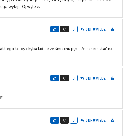
ugo wyleje. Oj wyleje.
0
ODPOWIEDZ
tiego to by chyba ludzie ze śmiechu pękli, że nas nie stać na
0
ODPOWIEDZ
ł?
0
ODPOWIEDZ