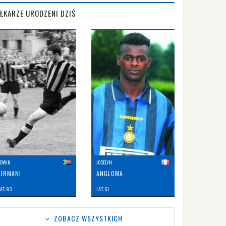
IŁKARZE URODZENI DZIŚ
EDWIN
JOCELYN
FIRMANI
ANGLOMA
AT: 93
LAT: 61
ZOBACZ WSZYSTKICH