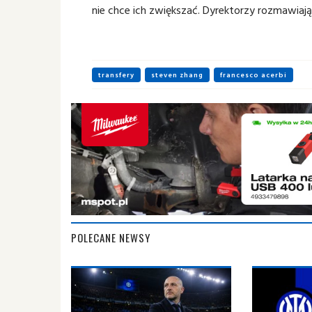
nie chce ich zwiększać. Dyrektorzy rozmawiają
transfery
steven zhang
francesco acerbi
POLECANE NEWSY