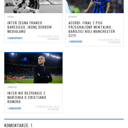
OGÓLNA
WYWIADY
INTER ŻEGNA FRANCO
ACERBI: FINAŁ Z PSG
BARESIEGO, IKONĘ DERBÓW
PRZEGRALIŚMY MENTALNIE,
MEDIOLANU
BARDZIEJ BOLI MANCHESTER
CITY
31 LIPCA 2026 | 10:09
3 KOMENTARZE
NERIOCORSI
10 LIPCA 2026 | 08:51
1 KOMENTARZ
NERIOCORSI
TRANSFERY
INTER NIE REZYGNUJE Z
MARZENIA O CRISTIANIE
ROMERO
1 SIERPNIA 2026 | 10:39
1 KOMENTARZ
NERIOCORSI
KOMENTARZE:
1