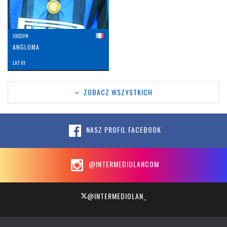
JOCELYN
ANGLOMA
LAT: 61
ZOBACZ WSZYSTKICH
NASZ PROFIL FACEBOOK
@INTERMEDIOLANCOM
@INTERMEDIOLAN_