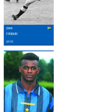
EDWIN
FIRMANI
LAT: 93