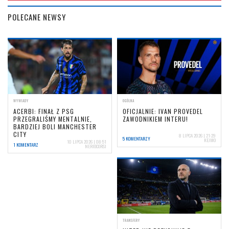
POLECANE NEWSY
WYWIADY
OGÓLNA
ACERBI: FINAŁ Z PSG
OFICJALNIE: IVAN PROVEDEL
PRZEGRALIŚMY MENTALNIE,
ZAWODNIKIEM INTERU!
BARDZIEJ BOLI MANCHESTER
CITY
8 LIPCA 2026 | 21:29
5 KOMENTARZY
KEJMO
10 LIPCA 2026 | 08:51
1 KOMENTARZ
NERIOCORSI
TRANSFERY