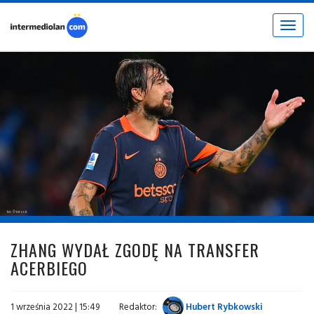
Toggle
navigat
fot. © inter.it
ZHANG WYDAŁ ZGODĘ NA TRANSFER
ACERBIEGO
1 września 2022 | 15:49
Redaktor:
Hubert Rybkowski