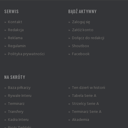
SERWIS
BĄDŹ AKTYWNY
» Kontakt
» Zaloguj się
» Redakcja
» Załóż konto
» Reklama
» Dołącz do redakcji
» Regulamin
» Shoutbox
» Polityka prywatności
» Facebook
NA SKRÓTY
» Baza piłkarzy
» Ten dzień w historii
» Rywale Interu
» Tabela Serie A
» Terminarz
» Strzelcy Serie A
» Transfery
» Terminarz Serie A
» Kadra Interu
» Akademia
» Piotr Zieliński