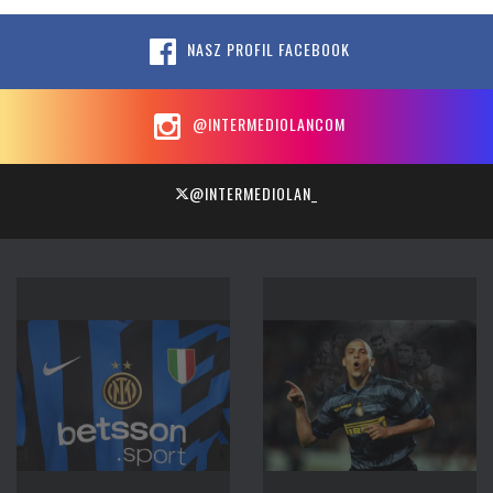
NASZ PROFIL FACEBOOK
@INTERMEDIOLANCOM
@INTERMEDIOLAN_