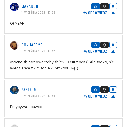
MARADON.
0
ODPOWIEDZ
1 WRZEŚNIA 2022 | 17:09
Oł YEAH
BONHART25
0
ODPOWIEDZ
1 WRZEŚNIA 2022 | 17:52
Mocno się targował żeby zbic 500 eur z pensji. Ale spoko, nie
wiedziałem z kim sobie kupić koszulkę :)
PASEK_9
0
ODPOWIEDZ
1 WRZEŚNIA 2022 | 17:58
Przybywaj zbawco