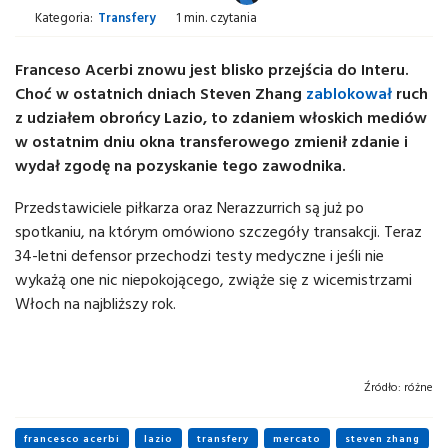
Kategoria:
Transfery
1 min. czytania
Franceso Acerbi znowu jest blisko przejścia do Interu.
Choć w ostatnich dniach Steven Zhang
zablokował
ruch
z udziałem obrońcy Lazio, to zdaniem włoskich mediów
w ostatnim dniu okna transferowego zmienił zdanie i
wydał zgodę na pozyskanie tego zawodnika.
Przedstawiciele piłkarza oraz Nerazzurrich są już po
spotkaniu, na którym omówiono szczegóły transakcji. Teraz
34-letni defensor przechodzi testy medyczne i jeśli nie
wykażą one nic niepokojącego, zwiąże się z wicemistrzami
Włoch na najbliższy rok.
Źródło:
różne
francesco acerbi
lazio
transfery
mercato
steven zhang