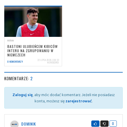
OGÓLNA
BASTONI ULUBIEŃCEM KIBICÓW
INTERU NA ZGRUPOWANIU W
NIEMCZECH
22 LIPCA 2026 | 08:33
0 KOMENTARZY
NERIOCORSI
KOMENTARZE:
2
Zaloguj się
, aby móc dodać komentarz. Jeżeli nie posiadasz
konta, możesz się
zarejestrować
.
DOMINIK
0