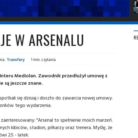
AJE W ARSENALU
R
ia:
Transfery
1 min. czytania
o Interu Mediolan. Zawodnik przedłużył umowę z
e są jeszcze znane.
spotkali się dzisiaj i doszło do zawarcia nowej umowy.
złonków tego wydarzenia.
 zainteresowany: "Arsenal to spełnienie moich marzeń.
ych kibiców, stadion, piłkarzy oraz trenera. Myślę, że
wi 25 - latek.