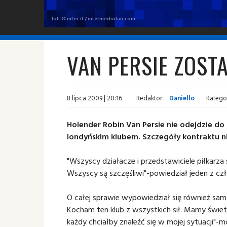
fot. © inter.it / intermediolan.com
VAN PERSIE ZOST
8 lipca 2009 | 20:16
Redaktor:
Daniello
Kategor
Holender Robin Van Persie nie odejdzie d
londyńskim klubem. Szczegóły kontraktu ni
"Wszyscy działacze i przedstawiciele piłkarza 
Wszyscy są szczęśliwi"-powiedział jeden z c
O całej sprawie wypowiedział się również sam
Kocham ten klub z wszystkich sił. Mamy świetn
każdy chciałby znaleźć się w mojej sytuacji"-mó