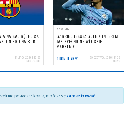
WYWIADY
IA NA SALIBĘ. FLICK
GABRIEL JESUS: GOLE Z INTEREM
ASTONIEGO NA BOK
JAK SPEŁNIONE WŁOSKIE
MARZENIE
11 LIPCA 2026 | 18:32
29 CZERWCA 2026 | 11:53
0 KOMENTARZY
NERIOCORSI
KEJMO
żeli nie posiadasz konta, możesz się
zarejestrować
.