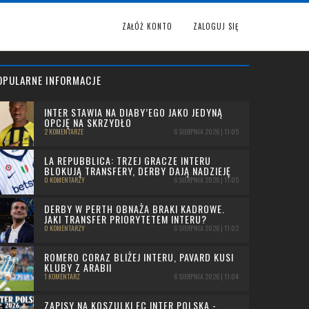
ZAŁÓŻ KONTO
ZALOGUJ SIĘ
OPULARNE INFORMACJE
INTER STAWIA NA DIABY’EGO JAKO JEDYNĄ
OPCJĘ NA SKRZYDŁO
2 KOMENTARZE
6 SIERPNIA 2026 | 11:05
LA REPUBBLICA: TRZEJ GRACZE INTERU
BLOKUJĄ TRANSFERY, DERBY DAJĄ NADZIEJĘ
0 KOMENTARZY
6 SIERPNIA 2026 | 11:05
DERBY W PERTH OBNAŻA BRAKI KADROWE.
JAKI TRANSFER PRIORYTETEM INTERU?
0 KOMENTARZY
6 SIERPNIA 2026 | 11:02
ROMERO CORAZ BLIŻEJ INTERU, PAVARD KUSI
KLUBY Z ARABII
1 KOMENTARZ
6 SIERPNIA 2026 | 11:04
ZAPISY NA KOSZULKI FC INTER POLSKA -