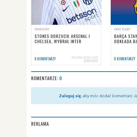
TRANSFERY
INNE KLUBY
STONES ODRZUCIŁ ARSENAL I
BARÇA STAW
CHELSEA, WYBRAŁ INTER
ODKŁADA B
29 LIPCA 2026 | 12:45
0 KOMENTARZY
0 KOMENTARZY
NERIOCORSI
KOMENTARZE:
0
Zaloguj się
, aby móc dodać komentarz. Je
REKLAMA