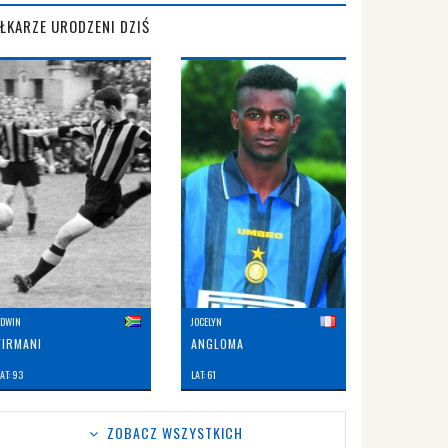
IŁKARZE URODZENI DZIŚ
EDWIN
JOCELYN
FIRMANI
ANGLOMA
AT: 93
LAT: 61
ZOBACZ WSZYSTKICH