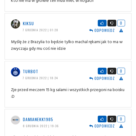
Kto nie ma w głowie ten musi mieć w nogach
KIKSU
0
ODPOWIEDZ
7 GRUDNIA 2022 | 01:28
Myślę że z Brazylia to będzie tylko machal rękami jak to ma w
zwyczaju gdy mu coś nie idzie
TURBOT
0
ODPOWIEDZ
7 GRUDNIA 2022 | 18:24
Zje przed meczem 15 kg salami i wszystkich przegoni na boisku
:D
DAMIANEKK1985
0
ODPOWIEDZ
8 GRUDNIA 2022 | 19:36