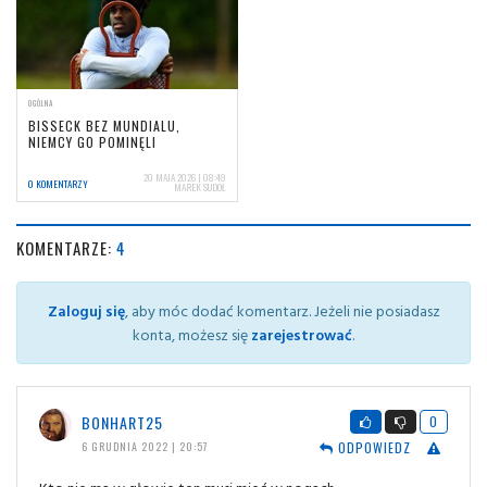
OGÓLNA
BISSECK BEZ MUNDIALU,
NIEMCY GO POMINĘLI
20 MAJA 2026 | 08:49
0 KOMENTARZY
MAREK SUDOŁ
KOMENTARZE:
4
Zaloguj się
, aby móc dodać komentarz. Jeżeli nie posiadasz
konta, możesz się
zarejestrować
.
BONHART25
0
ODPOWIEDZ
6 GRUDNIA 2022 | 20:57