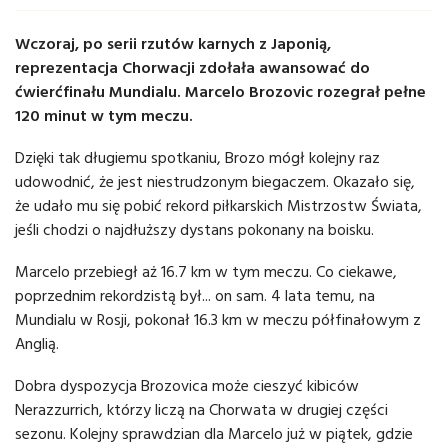
Wczoraj, po serii rzutów karnych z Japonią,
reprezentacja Chorwacji zdołała awansować do
ćwierćfinału Mundialu. Marcelo Brozovic rozegrał pełne
120 minut w tym meczu.
Dzięki tak długiemu spotkaniu, Brozo mógł kolejny raz
udowodnić, że jest niestrudzonym biegaczem. Okazało się,
że udało mu się pobić rekord piłkarskich Mistrzostw Świata,
jeśli chodzi o najdłuższy dystans pokonany na boisku.
Marcelo przebiegł aż 16.7 km w tym meczu. Co ciekawe,
poprzednim rekordzistą był... on sam. 4 lata temu, na
Mundialu w Rosji, pokonał 16.3 km w meczu półfinałowym z
Anglią.
Dobra dyspozycja Brozovica może cieszyć kibiców
Nerazzurrich, którzy liczą na Chorwata w drugiej części
sezonu. Kolejny sprawdzian dla Marcelo już w piątek, gdzie