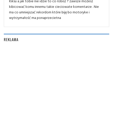
Kiksu a jak tobie nie idzie to co robisz ? zawsze możesz
kibicować komu innemu takie cieciowate komentarze . Nie
ma co umniejszać rekordom które biję bo motoryke i
wytrzymałość ma ponaprzecietna
REKLAMA