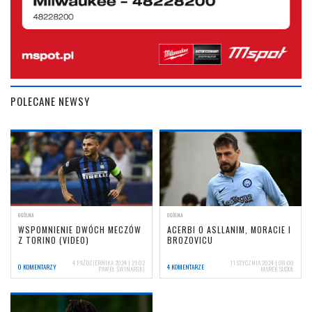
POLECANE NEWSY
OGÓLNA
OGÓLNA
WSPOMNIENIE DWÓCH MECZÓW
ACERBI O ASLLANIM, MORACIE I
Z TORINO (VIDEO)
BROZOVICU
4 PAŹDZIERNIKA 2024 | 21:02
11 STYCZNIA 2024 | 08:00
0 KOMENTARZY
4 KOMENTARZE
PAWEŁ ŚWINARSKI
MAREK SUDOŁ