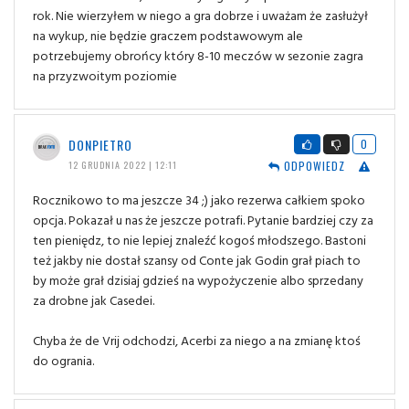
rok. Nie wierzyłem w niego a gra dobrze i uważam że zasłużył
na wykup, nie będzie graczem podstawowym ale
potrzebujemy obrońcy który 8-10 meczów w sezonie zagra
na przyzwoitym poziomie
DONPIETRO
0
ODPOWIEDZ
12 GRUDNIA 2022 | 12:11
Rocznikowo to ma jeszcze 34 ;) jako rezerwa całkiem spoko
opcja. Pokazał u nas że jeszcze potrafi. Pytanie bardziej czy za
ten pieniędz, to nie lepiej znaleźć kogoś młodszego. Bastoni
też jakby nie dostał szansy od Conte jak Godin grał piach to
by może grał dzisiaj gdzieś na wypożyczenie albo sprzedany
za drobne jak Casedei.
Chyba że de Vrij odchodzi, Acerbi za niego a na zmianę ktoś
do ogrania.