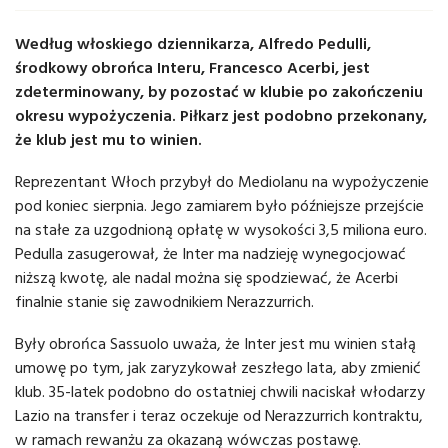
Według włoskiego dziennikarza, Alfredo Pedulli,
środkowy obrońca Interu, Francesco Acerbi, jest
zdeterminowany, by pozostać w klubie po zakończeniu
okresu wypożyczenia. Piłkarz jest podobno przekonany,
że ​​klub jest mu to winien.
Reprezentant Włoch przybył do Mediolanu na wypożyczenie
pod koniec sierpnia. Jego zamiarem było późniejsze przejście
na stałe za uzgodnioną opłatę w wysokości 3,5 miliona euro.
Pedulla zasugerował, że Inter ma nadzieję wynegocjować
niższą kwotę, ale nadal można się spodziewać, że Acerbi
finalnie stanie się zawodnikiem Nerazzurrich.
Były obrońca Sassuolo uważa, że ​​Inter jest mu winien stałą
umowę po tym, jak zaryzykował zeszłego lata, aby zmienić
klub. 35-latek podobno do ostatniej chwili naciskał włodarzy
Lazio na transfer i teraz oczekuje od Nerazzurrich kontraktu,
w ramach rewanżu za okazaną wówczas postawę.