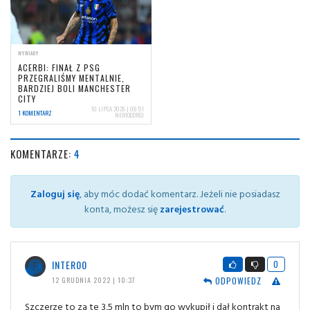
WYWIADY
ACERBI: FINAŁ Z PSG
PRZEGRALIŚMY MENTALNIE,
BARDZIEJ BOLI MANCHESTER
CITY
10 LIPCA 2026 | 08:51
1 KOMENTARZ
NERIOCORSI
KOMENTARZE:
4
Zaloguj się
, aby móc dodać komentarz. Jeżeli nie posiadasz
konta, możesz się
zarejestrować
.
INTER00
0
ODPOWIEDZ
12 GRUDNIA 2022 | 10:37
Szczerze to za te 3,5 mln to bym go wykupił i dał kontrakt na