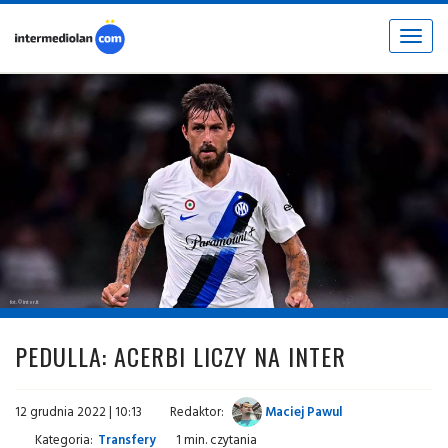
Toggle
navigat
fot. © inter.it
PEDULLA: ACERBI LICZY NA INTER
12 grudnia 2022 | 10:13
Redaktor:
Maciej Pawul
Kategoria:
Transfery
1 min. czytania