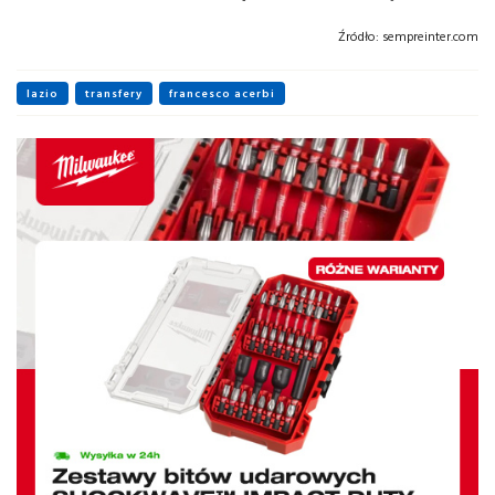
Źródło:
sempreinter.com
lazio
transfery
francesco acerbi