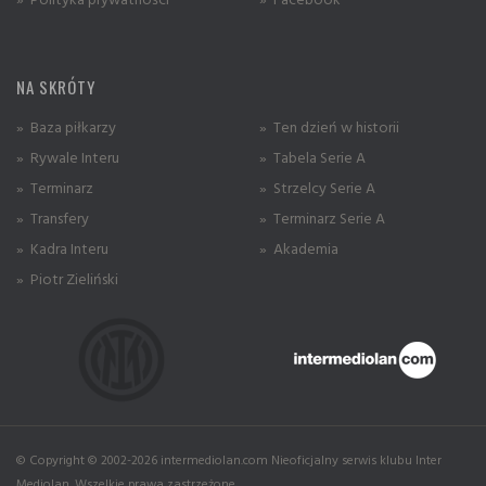
NA SKRÓTY
» Baza piłkarzy
» Ten dzień w historii
» Rywale Interu
» Tabela Serie A
» Terminarz
» Strzelcy Serie A
» Transfery
» Terminarz Serie A
» Kadra Interu
» Akademia
» Piotr Zieliński
© Copyright © 2002-2026 intermediolan.com Nieoficjalny serwis klubu Inter
Mediolan. Wszelkie prawa zastrzeżone.