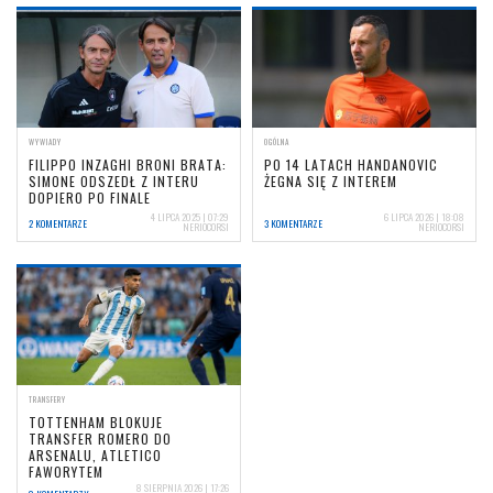
WYWIADY
OGÓLNA
FILIPPO INZAGHI BRONI BRATA:
PO 14 LATACH HANDANOVIC
SIMONE ODSZEDŁ Z INTERU
ŻEGNA SIĘ Z INTEREM
DOPIERO PO FINALE
4 LIPCA 2025 | 07:29
6 LIPCA 2026 | 18:08
2 KOMENTARZE
3 KOMENTARZE
NERIOCORSI
NERIOCORSI
TRANSFERY
TOTTENHAM BLOKUJE
TRANSFER ROMERO DO
ARSENALU, ATLETICO
FAWORYTEM
8 SIERPNIA 2026 | 17:26