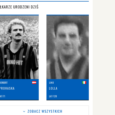
IŁKARZE URODZENI DZIŚ
HERBERT
LINO
PROHASKA
LOLLA
AT: 71
LAT: 128
ZOBACZ WSZYSTKICH