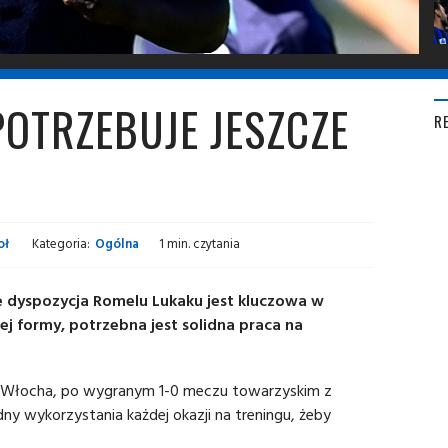
POTRZEBUJE JESZCZE
R
oł
Kategoria:
Ogólna
1 min. czytania
że dyspozycja Romelu Lukaku jest kluczowa w
tej formy, potrzebna jest solidna praca na
 Włocha, po wygranym 1-0 meczu towarzyskim z
ądny wykorzystania każdej okazji na treningu, żeby