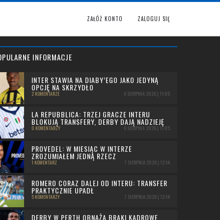
ZAŁÓŻ KONTO
ZALOGUJ SIĘ
OPULARNE INFORMACJE
INTER STAWIA NA DIABY’EGO JAKO JEDYNĄ
OPCJĘ NA SKRZYDŁO
2 KOMENTARZE
6 SIERPNIA 2026 | 11:05
LA REPUBBLICA: TRZEJ GRACZE INTERU
BLOKUJĄ TRANSFERY, DERBY DAJĄ NADZIEJĘ
0 KOMENTARZY
6 SIERPNIA 2026 | 11:05
PROVEDEL: W MIESIĄC W INTERZE
ZROZUMIAŁEM JEDNĄ RZECZ
1 KOMENTARZ
7 SIERPNIA 2026 | 12:14
ROMERO CORAZ DALEJ OD INTERU: TRANSFER
PRAKTYCZNIE UPADŁ
5 KOMENTARZY
7 SIERPNIA 2026 | 12:14
DERBY W PERTH OBNAŻA BRAKI KADROWE.