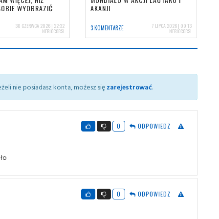
SOBIE WYOBRAZIĆ
AKANJI
30 CZERWCA 2026 | 22:32
7 LIPCA 2026 | 09:13
3 KOMENTARZE
NERIOCORSI
NERIOCORSI
żeli nie posiadasz konta, możesz się
zarejestrować
.
0
ODPOWIEDZ
ało
0
ODPOWIEDZ