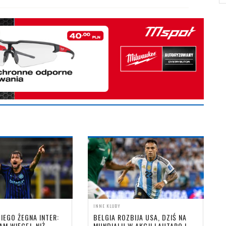
INNE KLUBY
IEGO ŻEGNA INTER:
BELGIA ROZBIJA USA, DZIŚ NA
AM WIĘCEJ, NIŻ
MUNDIALU W AKCJI LAUTARO I