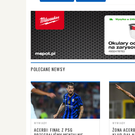
POLECANE NEWSY
WYWIADY
WYWIADY
ACERBI: FINAŁ Z PSG
ŻONA ACERB
PRZEGRALIŚMY MENTALNIE,
KLUB DAŁ N