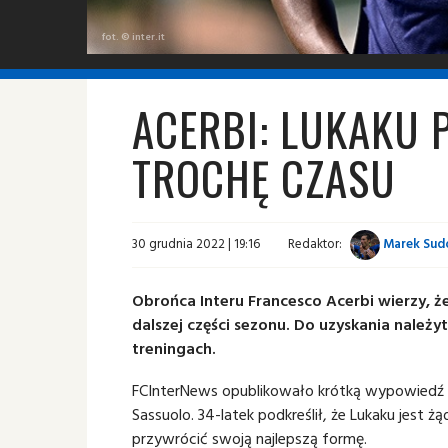
fot. © inter.it
ACERBI: LUKAKU 
TROCHĘ CZASU
30 grudnia 2022 | 19:16
Redaktor:
Marek Sud
Obrońca Interu Francesco Acerbi wierzy, 
dalszej części sezonu. Do uzyskania należy
treningach.
FCInterNews opublikowało krótką wypowiedź
Sassuolo. 34-latek podkreślił, że Lukaku jest ż
przywrócić swoją najlepszą formę.