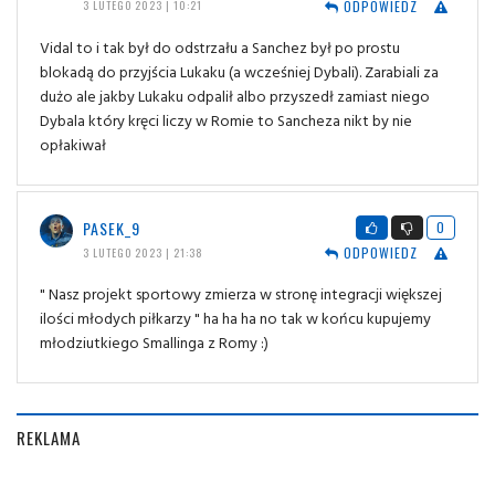
ODPOWIEDZ
3 LUTEGO 2023 | 10:21
Vidal to i tak był do odstrzału a Sanchez był po prostu
blokadą do przyjścia Lukaku (a wcześniej Dybali). Zarabiali za
dużo ale jakby Lukaku odpalił albo przyszedł zamiast niego
Dybala który kręci liczy w Romie to Sancheza nikt by nie
opłakiwał
PASEK_9
0
ODPOWIEDZ
3 LUTEGO 2023 | 21:38
" Nasz projekt sportowy zmierza w stronę integracji większej
ilości młodych piłkarzy " ha ha ha no tak w końcu kupujemy
młodziutkiego Smallinga z Romy :)
REKLAMA