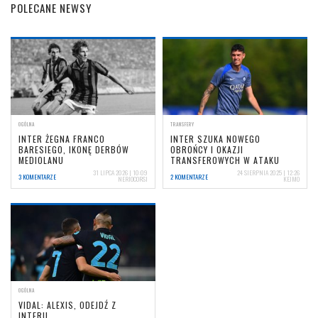
POLECANE NEWSY
OGÓLNA
TRANSFERY
INTER ŻEGNA FRANCO
INTER SZUKA NOWEGO
BARESIEGO, IKONĘ DERBÓW
OBROŃCY I OKAZJI
MEDIOLANU
TRANSFEROWYCH W ATAKU
31 LIPCA 2026 | 10:09
24 SIERPNIA 2025 | 12:26
3 KOMENTARZE
2 KOMENTARZE
NERIOCORSI
KEJMO
OGÓLNA
VIDAL: ALEXIS, ODEJDŹ Z
INTERU