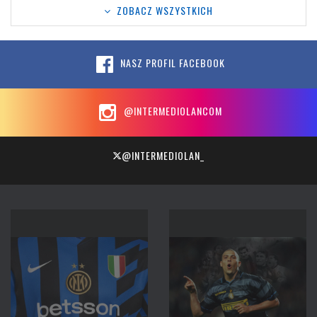
ZOBACZ WSZYSTKICH
NASZ PROFIL FACEBOOK
@INTERMEDIOLANCOM
@INTERMEDIOLAN_