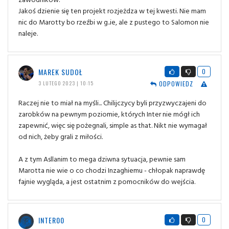
Jakoś dzienie się ten projekt rozjeżdza w tej kwesti. Nie mam
nic do Marotty bo rzeźbi w g..ie, ale z pustego to Salomon nie
naleje.
MAREK SUDOŁ
0
ODPOWIEDZ
3 LUTEGO 2023 | 10:15
Raczej nie to miał na myśli... Chilijczycy byli przyzwyczajeni do
zarobków na pewnym poziomie, których Inter nie mógł ich
zapewnić, więc się pożegnali, simple as that. Nikt nie wymagał
od nich, żeby grali z miłości.
A z tym Asllanim to mega dziwna sytuacja, pewnie sam
Marotta nie wie o co chodzi Inzaghiemu - chłopak naprawdę
fajnie wygląda, a jest ostatnim z pomocników do wejścia.
INTER00
0