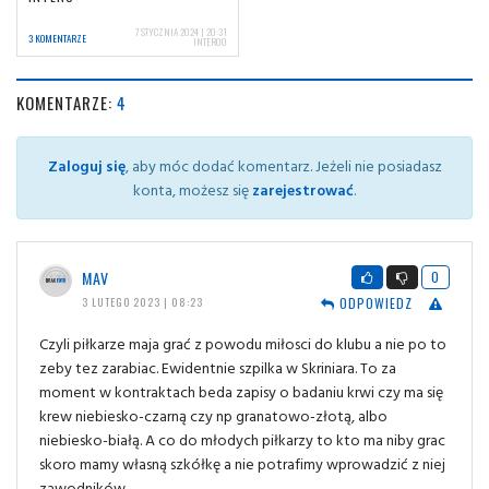
7 STYCZNIA 2024 | 20:31
3 KOMENTARZE
INTER00
KOMENTARZE:
4
Zaloguj się
, aby móc dodać komentarz. Jeżeli nie posiadasz
konta, możesz się
zarejestrować
.
MAV
0
ODPOWIEDZ
3 LUTEGO 2023 | 08:23
Czyli piłkarze maja grać z powodu miłosci do klubu a nie po to
zeby tez zarabiac. Ewidentnie szpilka w Skriniara. To za
moment w kontraktach beda zapisy o badaniu krwi czy ma się
krew niebiesko-czarną czy np granatowo-złotą, albo
niebiesko-białą. A co do młodych piłkarzy to kto ma niby grac
skoro mamy własną szkółkę a nie potrafimy wprowadzić z niej
zawodników.