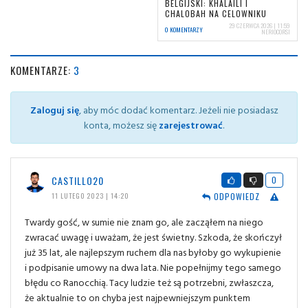
BELGIJSKI: KHALAILI I
CHALOBAH NA CELOWNIKU
29 CZERWCA 2026 | 11:59
0 KOMENTARZY
NERIOCORSI
KOMENTARZE:
3
Zaloguj się
, aby móc dodać komentarz. Jeżeli nie posiadasz
konta, możesz się
zarejestrować
.
CASTILLO20
0
ODPOWIEDZ
11 LUTEGO 2023 | 14:20
Twardy gość, w sumie nie znam go, ale zacząłem na niego
zwracać uwagę i uważam, że jest świetny. Szkoda, że skończył
już 35 lat, ale najlepszym ruchem dla nas byłoby go wykupienie
i podpisanie umowy na dwa lata. Nie popełnijmy tego samego
błędu co Ranocchią. Tacy ludzie też są potrzebni, zwłaszcza,
że aktualnie to on chyba jest najpewniejszym punktem