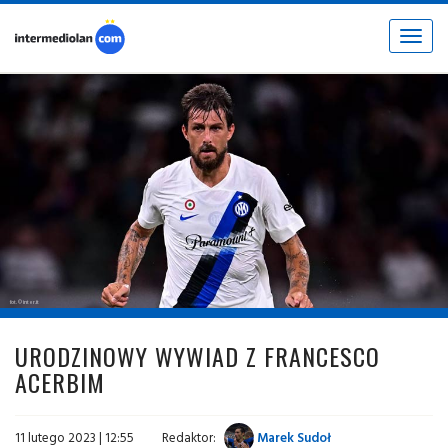
Toggle
navigat
fot. © inter.it
URODZINOWY WYWIAD Z FRANCESCO
ACERBIM
11 lutego 2023 | 12:55
Redaktor:
Marek Sudoł