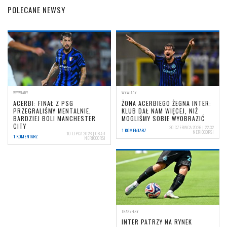
POLECANE NEWSY
WYWIADY
WYWIADY
ACERBI: FINAŁ Z PSG
ŻONA ACERBIEGO ŻEGNA INTER:
PRZEGRALIŚMY MENTALNIE,
KLUB DAŁ NAM WIĘCEJ, NIŻ
BARDZIEJ BOLI MANCHESTER
MOGLIŚMY SOBIE WYOBRAZIĆ
CITY
30 CZERWCA 2026 | 22:32
1 KOMENTARZ
NERIOCORSI
10 LIPCA 2026 | 08:51
1 KOMENTARZ
NERIOCORSI
TRANSFERY
INTER PATRZY NA RYNEK