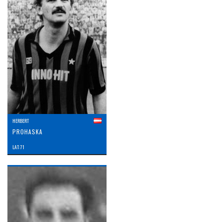
HERBERT
PROHASKA
LAT: 71