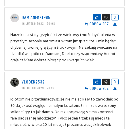
DAMIANEKK1985
0
ODPOWIEDZ
16 LUTEGO 2023 | 20:08
Narzekania stary grzyb fakt że wiekowy i może być loteria w
przyszłym sezonie natomiast w tym już spłacił te 3 mln będąc
chyba najrówniej grającym środkowym. Narzekają wiecznie na
dziadków a póki co Darmian , Dzeko czy wspomniany Acerbi
graja całkiem dobrze biorąc pod uwagę ich wiek
VLODEK2532
0
ODPOWIEDZ
16 LUTEGO 2023 | 23:15
Idiotom nie przetłumaczysz, że nie mając kasy to zawodnik po
30 da jakość względnie małym kosztem. 3 mln za dwa sezony
solidnej gry to jak darmo. Od razu pojawiają sie malkontenci
"ale dać szansę młodzieży". Tylko jeden trzeba ją mieć i ta
młodzież w wieku 20 lat musi już prezentować jakikolwiek