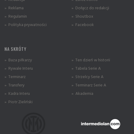
» Reklama
» Dołącz do redakcji
» Regulamin
» Shoutbox
» Polityka prywatności
» Facebook
NA SKRÓTY
» Baza piłkarzy
» Ten dzień w historii
» Rywale Interu
» Tabela Serie A
» Terminarz
» Strzelcy Serie A
» Transfery
» Terminarz Serie A
» Kadra Interu
» Akademia
» Piotr Zieliński