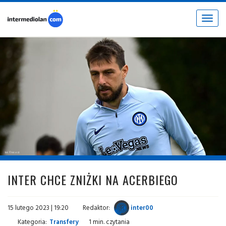
Toggle
navigat
fot. © inter.it
INTER CHCE ZNIŻKI NA ACERBIEGO
15 lutego 2023 | 19:20
Redaktor:
inter00
Kategoria:
Transfery
1 min. czytania