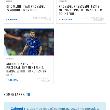
OGÓLNA
TRANSFERY
OFICJALNIE: IVAN PROVEDEL
PROVEDEL PRZESZEDŁ TESTY
ZAWODNIKIEM INTERU!
MEDYCZNE PRZED TRANSFEREM
DO INTERU
8 LIPCA 2026 | 21:29
8 LIPCA 2026 | 17:05
5 KOMENTARZY
2 KOMENTARZE
KEJMO
NERIOCORSI
WYWIADY
ACERBI: FINAŁ Z PSG
PRZEGRALIŚMY MENTALNIE,
BARDZIEJ BOLI MANCHESTER
CITY
10 LIPCA 2026 | 08:51
1 KOMENTARZ
NERIOCORSI
KOMENTARZE:
10
Zaloguj się
, aby móc dodać komentarz. Jeżeli nie posiadasz