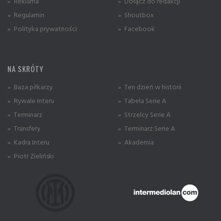
» Reklama
» Dołącz do redakcji
» Regulamin
» Shoutbox
» Polityka prywatności
» Facebook
NA SKRÓTY
» Baza piłkarzy
» Ten dzień w historii
» Rywale Interu
» Tabela Serie A
» Terminarz
» Strzelcy Serie A
» Transfery
» Terminarz Serie A
» Kadra Interu
» Akademia
» Piotr Zieliński