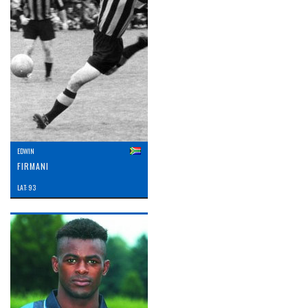
EDWIN
FIRMANI
LAT: 93