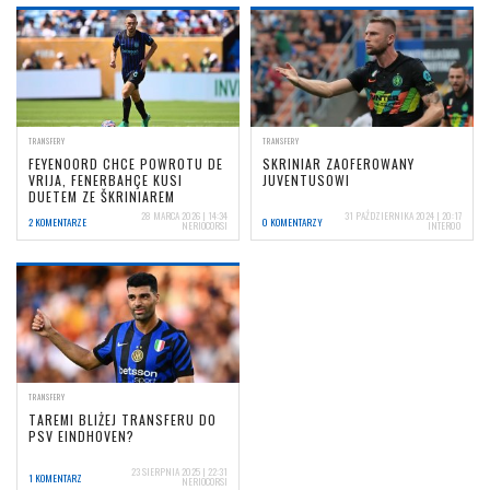
TRANSFERY
TRANSFERY
FEYENOORD CHCE POWROTU DE
SKRINIAR ZAOFEROWANY
VRIJA, FENERBAHÇE KUSI
JUVENTUSOWI
DUETEM ZE ŠKRINIAREM
28 MARCA 2026 | 14:34
31 PAŹDZIERNIKA 2024 | 20:17
2 KOMENTARZE
0 KOMENTARZY
NERIOCORSI
INTER00
TRANSFERY
TAREMI BLIŻEJ TRANSFERU DO
PSV EINDHOVEN?
23 SIERPNIA 2025 | 22:31
1 KOMENTARZ
NERIOCORSI