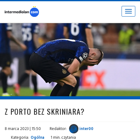
Toggle
navigat
fot. © inter.it
Z PORTO BEZ SKRINIARA?
8 marca 2023 | 15:50
Redaktor:
inter00
Kategoria:
Ogólna
1 min. czytania