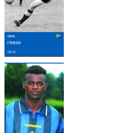
EDWIN
FIRMANI
LAT: 93