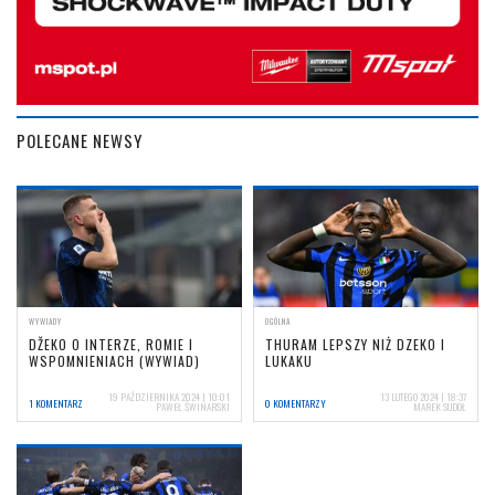
POLECANE NEWSY
WYWIADY
OGÓLNA
DŽEKO O INTERZE, ROMIE I
THURAM LEPSZY NIŻ DZEKO I
WSPOMNIENIACH (WYWIAD)
LUKAKU
19 PAŹDZIERNIKA 2024 | 10:01
13 LUTEGO 2024 | 18:37
1 KOMENTARZ
0 KOMENTARZY
PAWEŁ ŚWINARSKI
MAREK SUDOŁ