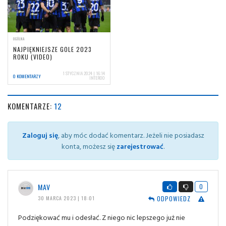
OGÓLNA
NAJPIĘKNIEJSZE GOLE 2023
ROKU (VIDEO)
1 STYCZNIA 2024 | 16:14
0 KOMENTARZY
INTER00
KOMENTARZE:
12
Zaloguj się
, aby móc dodać komentarz. Jeżeli nie posiadasz
konta, możesz się
zarejestrować
.
MAV
0
ODPOWIEDZ
30 MARCA 2023 | 18:01
Podziękować mu i odesłać. Z niego nic lepszego już nie