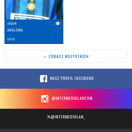
JOCELYN
ANGLOMA
LAT: 61
ZOBACZ WSZYSTKICH
NASZ PROFIL FACEBOOK
@INTERMEDIOLANCOM
@INTERMEDIOLAN_