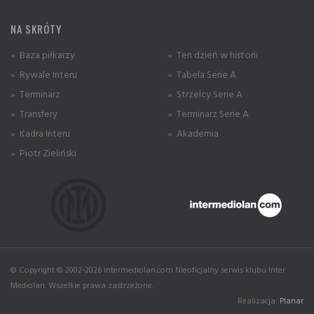
NA SKRÓTY
» Baza piłkarzy
» Ten dzień w historii
» Rywale Interu
» Tabela Serie A
» Terminarz
» Strzelcy Serie A
» Transfery
» Terminarz Serie A
» Kadra Interu
» Akademia
» Piotr Zieliński
© Copyright © 2002-2026 intermediolan.com Nieoficjalny serwis klubu Inter
Mediolan. Wszelkie prawa zastrzeżone.
Realizacja:
Planar