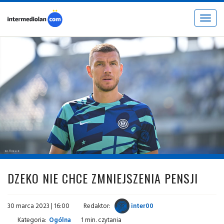
Toggle
navigat
fot. © inter.it
DZEKO NIE CHCE ZMNIEJSZENIA PENSJI
30 marca 2023 | 16:00
Redaktor:
inter00
Kategoria:
Ogólna
1 min. czytania