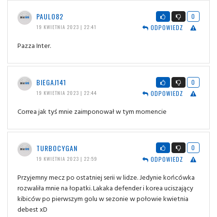
PAULO82
0
ODPOWIEDZ
19 KWIETNIA 2023 | 22:41
Pazza Inter.
BIEGAJ141
0
ODPOWIEDZ
19 KWIETNIA 2023 | 22:44
Correa jak tyś mnie zaimponował w tym momencie
TURBOCYGAN
0
ODPOWIEDZ
19 KWIETNIA 2023 | 22:59
Przyjemny mecz po ostatniej serii w lidze. Jedynie końcówka
rozwaliła mnie na łopatki. Lakaka defender i korea uciszający
kibiców po pierwszym golu w sezonie w połowie kwietnia
debest xD