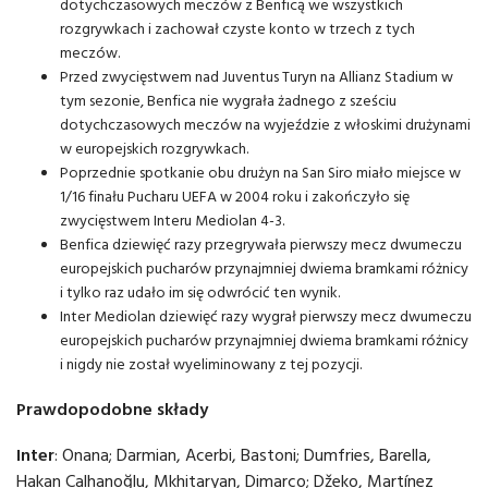
dotychczasowych meczów z Benficą we wszystkich
rozgrywkach i zachował czyste konto w trzech z tych
meczów.
Przed zwycięstwem nad Juventus Turyn na Allianz Stadium w
tym sezonie, Benfica nie wygrała żadnego z sześciu
dotychczasowych meczów na wyjeździe z włoskimi drużynami
w europejskich rozgrywkach.
Poprzednie spotkanie obu drużyn na San Siro miało miejsce w
1/16 finału Pucharu UEFA w 2004 roku i zakończyło się
zwycięstwem Interu Mediolan 4-3.
Benfica dziewięć razy przegrywała pierwszy mecz dwumeczu
europejskich pucharów przynajmniej dwiema bramkami różnicy
i tylko raz udało im się odwrócić ten wynik.
Inter Mediolan dziewięć razy wygrał pierwszy mecz dwumeczu
europejskich pucharów przynajmniej dwiema bramkami różnicy
i nigdy nie został wyeliminowany z tej pozycji.
Prawdopodobne składy
Inter
: Onana; Darmian, Acerbi, Bastoni; Dumfries, Barella,
Hakan Çalhanoğlu, Mkhitaryan, Dimarco; Džeko, Martínez