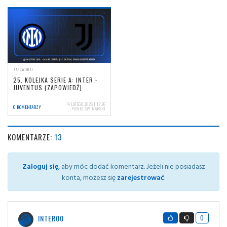
ZAPOWIEDZI
25. KOLEJKA SERIE A: INTER -
JUVENTUS (ZAPOWIEDŹ)
14 LUTEGO 2026 | 13:26
0 KOMENTARZY
PAWEŁ ŚWINARSKI
KOMENTARZE:
13
Zaloguj się
, aby móc dodać komentarz. Jeżeli nie posiadasz
konta, możesz się
zarejestrować
.
INTER00
0