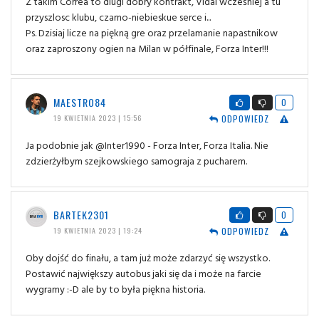
Z takim Correa to dlugi dobry kontrakt, Vidal wcześniej a tu
przyszlosc klubu, czarno-niebieskue serce i...
Ps. Dzisiaj licze na piękną gre oraz przelamanie napastnikow
oraz zaproszony ogien na Milan w półfinale, Forza Inter!!!
MAESTRO84
0
ODPOWIEDZ
19 KWIETNIA 2023 | 15:56
Ja podobnie jak @Inter1990 - Forza Inter, Forza Italia. Nie
zdzierżyłbym szejkowskiego samograja z pucharem.
BARTEK2301
0
ODPOWIEDZ
19 KWIETNIA 2023 | 19:24
Oby dojść do finału, a tam już może zdarzyć się wszystko.
Postawić największy autobus jaki się da i może na farcie
wygramy :-D ale by to była piękna historia.