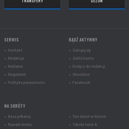
TRANSFERY
SEZON
SERWIS
BĄDŹ AKTYWNY
» Kontakt
» Zaloguj się
» Redakcja
» Załóż konto
» Reklama
» Dołącz do redakcji
» Regulamin
» Shoutbox
» Polityka prywatności
» Facebook
NA SKRÓTY
» Baza piłkarzy
» Ten dzień w historii
» Rywale Interu
» Tabela Serie A