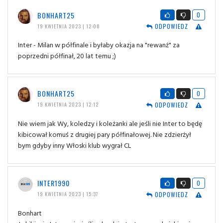
BONHART25
0
ODPOWIEDZ
19 KWIETNIA 2023 | 12:08
Inter - Milan w półfinale i byłaby okazja na "rewanż" za
poprzedni półfinał, 20 lat temu ;)
BONHART25
0
ODPOWIEDZ
19 KWIETNIA 2023 | 12:12
Nie wiem jak Wy, koledzy i koleżanki ale jeśli nie Inter to będę
kibicował komuś z drugiej pary półfinałowej. Nie zdzierżył
bym gdyby inny Włoski klub wygrał CL
INTER1990
0
ODPOWIEDZ
19 KWIETNIA 2023 | 15:37
Bonhart