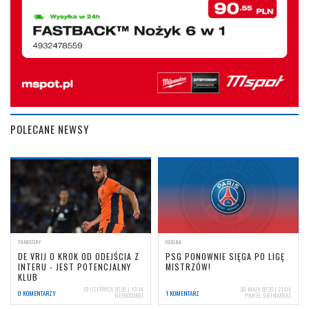
POLECANE NEWSY
TRANSFERY
OGÓLNA
DE VRIJ O KROK OD ODEJŚCIA Z
PSG PONOWNIE SIĘGA PO LIGĘ
INTERU - JEST POTENCJALNY
MISTRZÓW!
KLUB
19 CZERWCA 2026 | 13:14
30 MAJA 2026 | 21:04
0 KOMENTARZY
1 KOMENTARZ
NERIOCORSI
PAWEŁ ŚWINARSKI