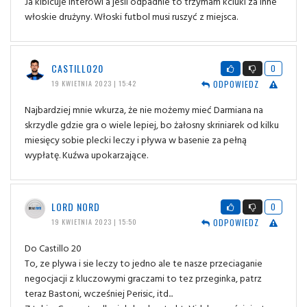
Ja kibicuje Interowi a jeśli odpadnie to trzymam kciuki za inne
włoskie drużyny. Włoski futbol musi ruszyć z miejsca.
CASTILLO20
0
ODPOWIEDZ
19 KWIETNIA 2023 | 15:42
Najbardziej mnie wkurza, że nie możemy mieć Darmiana na
skrzydle gdzie gra o wiele lepiej, bo żałosny skriniarek od kilku
miesięcy sobie plecki leczy i pływa w basenie za pełną
wypłatę. Kuźwa upokarzające.
LORD NORD
0
ODPOWIEDZ
19 KWIETNIA 2023 | 15:50
Do Castillo 20
To, ze plywa i sie leczy to jedno ale te nasze przeciaganie
negocjacji z kluczowymi graczami to tez przeginka, patrz
teraz Bastoni, wcześniej Perisic, itd...