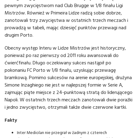
pewnym zwycięstwom nad Club Brugge w 1/8 finału Ligi
Mistrzów. Również w Primeira Lidze radzą sobie dobrze,
zanotowali trzy zwycięstwa w ostatnich trzech meczach i
prowadzą w tabeli, mając dziesięć punktów przewagi nad
drugim Porto.
Obecny występ Interu w Lidze Mistrzów jest historyczny,
ponieważ po raz pierwszy od 2011 roku awansowali do
ćwierćfinału. Długo oczekiwany sukces nastąpił po
pokonaniu FC Porto w 1/8 finału, uzyskując przewagę
bramkową. Pomimo sukcesów na arenie europejskiej, drużyna
Simone Inzaghiego nie jest w najlepszej formie w Serie A,
zajmując piąte miejsce z 24-punktową stratą do liderującego
Napoli. W ostatnich trzech meczach zanotowali dwie porażki
i jedno zwycięstwo, otrzymali także dwie czerwone kartki.
Fakty
Inter Mediolan nie przegrał w żadnym z czterech