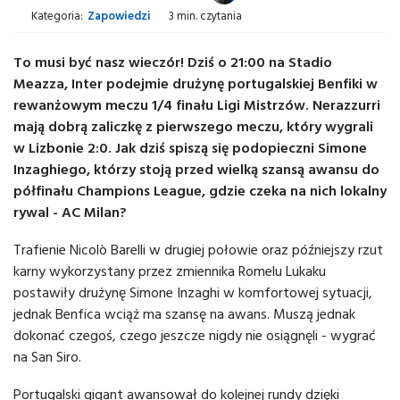
Kategoria:
Zapowiedzi
3 min. czytania
To musi być nasz wieczór! Dziś o 21:00 na Stadio
Meazza, Inter podejmie drużynę portugalskiej Benfiki w
rewanżowym meczu 1/4 finału Ligi Mistrzów. Nerazzurri
mają dobrą zaliczkę z pierwszego meczu, który wygrali
w Lizbonie 2:0. Jak dziś spiszą się podopieczni Simone
Inzaghiego, którzy stoją przed wielką szansą awansu do
półfinału Champions League, gdzie czeka na nich lokalny
rywal - AC Milan?
Trafienie Nicolò Barelli w drugiej połowie oraz późniejszy rzut
karny wykorzystany przez zmiennika Romelu Lukaku
postawiły drużynę Simone Inzaghi w komfortowej sytuacji,
jednak Benfica wciąż ma szansę na awans. Muszą jednak
dokonać czegoś, czego jeszcze nigdy nie osiągnęli - wygrać
na San Siro.
Portugalski gigant awansował do kolejnej rundy dzięki