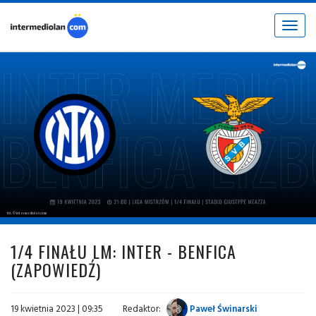
Toggle
navigat
fot. © intermediolan.com
1/4 FINAŁU LM: INTER - BENFICA
(ZAPOWIEDŹ)
19 kwietnia 2023 | 09:35
Redaktor:
Paweł Świnarski