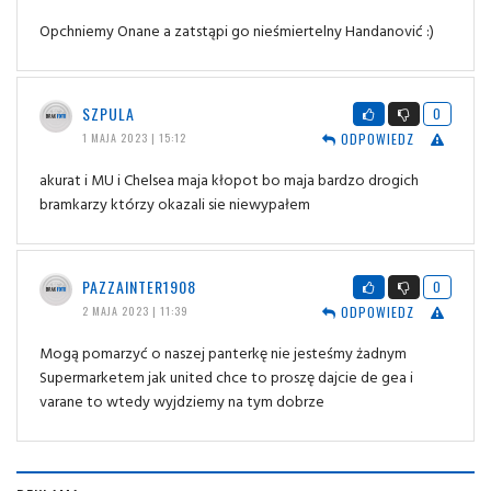
Opchniemy Onane a zatstąpi go nieśmiertelny Handanović :)
SZPULA
0
ODPOWIEDZ
1 MAJA 2023 | 15:12
akurat i MU i Chelsea maja kłopot bo maja bardzo drogich
bramkarzy którzy okazali sie niewypałem
PAZZAINTER1908
0
ODPOWIEDZ
2 MAJA 2023 | 11:39
Mogą pomarzyć o naszej panterkę nie jesteśmy żadnym
Supermarketem jak united chce to proszę dajcie de gea i
varane to wtedy wyjdziemy na tym dobrze