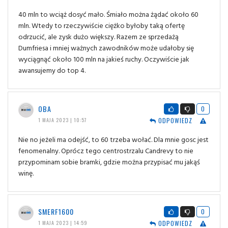
40 mln to wciąż dosyć mało. Śmiało można żądać około 60
mln. Wtedy to rzeczywiście ciężko byłoby taką ofertę
odrzucić, ale zysk dużo większy. Razem ze sprzedażą
Dumfriesa i mniej ważnych zawodników może udałoby się
wyciągnąć około 100 mln na jakieś ruchy. Oczywiście jak
awansujemy do top 4.
OBA
0
ODPOWIEDZ
1 MAJA 2023 | 10:57
Nie no jeżeli ma odejść, to 60 trzeba wołać. Dla mnie gosc jest
fenomenalny. Oprócz tego centrostrzalu Candrevy to nie
przypominam sobie bramki, gdzie można przypisać mu jakąś
winę.
SMERF1600
0
ODPOWIEDZ
1 MAJA 2023 | 14:59