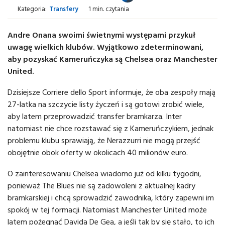
Kategoria:
Transfery
1 min. czytania
Andre Onana swoimi świetnymi występami przykuł
uwagę wielkich klubów. Wyjątkowo zdeterminowani,
aby pozyskać Kameruńczyka są Chelsea oraz Manchester
United.
Dzisiejsze Corriere dello Sport informuje, że oba zespoły mają
27-latka na szczycie listy życzeń i są gotowi zrobić wiele,
aby latem przeprowadzić transfer bramkarza. Inter
natomiast nie chce rozstawać się z Kameruńczykiem, jednak
problemu klubu sprawiają, że Nerazzurri nie mogą przejść
obojętnie obok oferty w okolicach 40 milionów euro.
O zainteresowaniu Chelsea wiadomo już od kilku tygodni,
ponieważ The Blues nie są zadowoleni z aktualnej kadry
bramkarskiej i chcą sprowadzić zawodnika, który zapewni im
spokój w tej formacji. Natomiast Manchester United może
latem pożegnać Davida De Gea, a jeśli tak by się stało, to ich