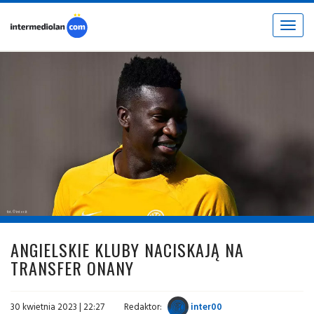
Toggle
navigat
fot. © inter.it
ANGIELSKIE KLUBY NACISKAJĄ NA
TRANSFER ONANY
30 kwietnia 2023 | 22:27
Redaktor:
inter00