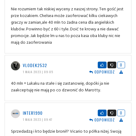
Nie rozumiem tak niskiej wyceny z naszej strony. Ten gość jest
prze kozakiem. Chelsea może zaoferować kilku ciekawych
graczy w zamian,ale 40 mln to żadna cena dla angielskich
klubów. Powinno być z 60 i tyle. Doić te krowy a nie dawać
promocje. Jak będzie lm u nas to poza kasa oba kluby nic nie
mają do zaoferowania
VLODEK2532
0
ODPOWIEDZ
1 MAJA 2023 | 09:05
40 mln + Lukaku na stałe i się zastanowię, dopóki ja nie
zaakceptuję nie mają po co dzwonić do Marotty.
INTER1990
0
ODPOWIEDZ
1 MAJA 2023 | 09:47
Sprzedadzą i kto będzie bronił? Vicario to półka niżej. Swoją