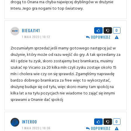
drogą to Onana ma chyba najwięcej dryblingów w drużynie
Interu. Jego gra nogami to top światowy.
BIEGAJ141
0
ODPOWIEDZ
1 MAJA 2023 | 10:12
Zrozumiałym sprzedaż jeśli mamy gotowego następcę już w
drużynie, który może od razu wejść do gry. A tak sprzedamy za
40 i gdzie tu zysk, skoro zostajemy bez bramkarza, musimy
szukać np Vicario za 20 kilka mln czyli zysku zostaje około 15
mln i cholera wie czy on się sprawdzi. Zgarnęliśmy naprawdę
bardzo dobrego bramkarza za free więc to wykorzystać,
drużynę buduje się od tyłu, więc skoro mamy tam spokój na
kilka lat a na tyłu pozycjach nie wiadome to zająć się innymi
sprawami a Onanie dać spokój
INTER00
0
ODPOWIEDZ
1 MAJA 2023 | 10:36