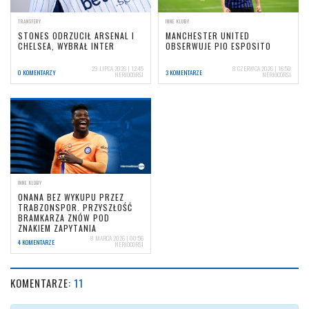
TRANSFERY
INNE KLUBY
STONES ODRZUCIŁ ARSENAL I
MANCHESTER UNITED
CHELSEA, WYBRAŁ INTER
OBSERWUJE PIO ESPOSITO
29 LIPCA 2026 | 12:45
8 CZERWCA 2026 | 16:50
0 KOMENTARZY
3 KOMENTARZE
NERIOCORSI
NERIOCORSI
INNE KLUBY
ONANA BEZ WYKUPU PRZEZ
TRABZONSPOR. PRZYSZŁOŚĆ
BRAMKARZA ZNÓW POD
ZNAKIEM ZAPYTANIA
8 MARCA 2026 | 00:56
4 KOMENTARZE
NERIOCORSI
KOMENTARZE:
11