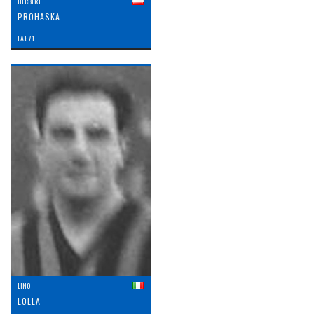
HERBERT
PROHASKA
LAT: 71
LINO
LOLLA