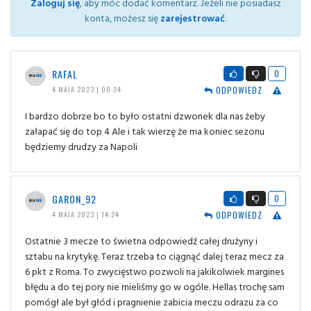
Zaloguj się
, aby móc dodać komentarz. Jeżeli nie posiadasz
konta, możesz się
zarejestrować
.
RAFAL
0
ODPOWIEDZ
4 MAJA 2023 | 00:24
I bardzo dobrze bo to było ostatni dzwonek dla nas żeby
załapać się do top 4 Ale i tak wierzę że ma koniec sezonu
będziemy drudzy za Napoli
GARON_92
0
ODPOWIEDZ
4 MAJA 2023 | 14:24
Ostatnie 3 mecze to świetna odpowiedź całej drużyny i
sztabu na krytykę. Teraz trzeba to ciągnąć dalej teraz mecz za
6 pkt z Roma. To zwycięstwo pozwoli na jakikolwiek margines
błędu a do tej pory nie mieliśmy go w ogóle. Hellas trochę sam
pomógł ale był głód i pragnienie zabicia meczu odrazu za co