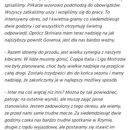
spisaliśmy. Piłkarze wzorowo podchodzą do obowiązków.
Wszyscy zatkaliśmy uszy i wzięliśmy się do pracy. To
intensywny okres, od 1 kwietnia gramy co siedemdziesiąt
dwie godziny i od wszystkich otrzymuję świetną
odpowiedź. Oprócz Skriniara mam teraz nadzieję na jak
najszybszy powrót Gosensa, jest dla nas bardzo ważny.
-
Razem idziemy do przodu, jest wielka synergia z naszymi
kibicami
. W lidze musimy gonić, Coppa Italia i Liga Mistrzów
nie były planowane, choć były wielkie nadzieje na przejście
całej drogi. Zostało trzydzieści dni do końca sezonu i mamy
nadzieję, że zakończymy je w najlepszy możliwy sposób.
-
Inter ma coś więcej niż inni? Można by tak powiedzieć,
patrząc na ostatnie wyniki, ale muszę zająć jasne
stanowisko. Jestem zadowolony z tego okresu, ale wiemy,
że przed nami same trudne mecze. Za siedemdziesiąt dwie
godziny czeka nas bardzo trudne spotkanie w Rzymie,
drugie z rzędu wyjazdowe, ale postaramy się stawić im