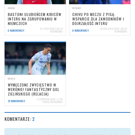
OGÓLNA
WYWIADY
BASTONI ULUBIEŃCEM KIBICÓW
CHIVU PO MECZU Z PISĄ:
INTERU NA ZGRUPOWANIU W
WSPARCIE DLA ZAWODNIKÓW I
NIEMCZECH
DOJRZAŁOŚĆ INTERU
22 LIPCA 2026 | 08:33
24 STYCZNIA 2026 | 00:42
0 KOMENTARZY
0 KOMENTARZY
NERIOCORSI
NERIOCORSI
RELACJE
WYMĘCZONE ZWYCIĘSTWO W
WERONIE! FANTASTYCZNY GOL
ZIELIŃSKIEGO (RELACJA)
2 LISTOPADA 2025 | 11:36
22 KOMENTARZE
PAWEŁ ŚWINARSKI
KOMENTARZE:
2