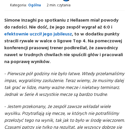
Kategoria:
Ogólna
2 min. czytania
Simone Inzaghi po spotkaniu z Hellasem miał powody
do radości. Nie dość, że jego zespół wygrał aż 6:0 i
efektownie uczcił jego jubileusz
, to w dodatku punkty
stracili rywale w walce o ligowe Top 4. Na pomeczowej
konferencji prasowej trener podkreślał, że zawodnicy
nawet w trudnych chwilach nie spuścili głów i pracowali
na poprawę wyników.
-
Pierwsze pół godziny nie było łatwe. Wtedy przełamaliśmy
impas, wygraliśmy zasłużenie. Teraz wiemy, że musimy dalej
tak grać w lidze, mamy ważne mecze i niełatwy terminarz.
Jednak w Serie A wszystkie mecze są bardzo trudne
.
-
Jestem przekonany, że zespół zawsze wkładał wiele
wysiłku. Przytrafiają się mecze, w których nie potrafiliśmy
przełożyć tego na wynik, tak jak to było w środę wieczorem.
Czasami patrzy się tylko na rezultat, ale wszyscy dobrze się