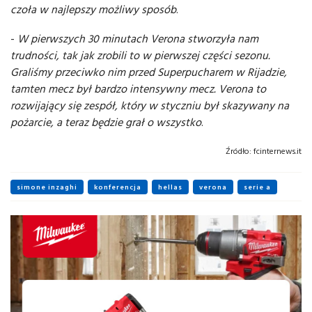
czoła w najlepszy możliwy sposób
.
-
W pierwszych 30 minutach Verona stworzyła nam
trudności, tak jak zrobili to w pierwszej części sezonu.
Graliśmy przeciwko nim przed Superpucharem w Rijadzie,
tamten mecz był bardzo intensywny mecz. Verona to
rozwijający się zespół, który w styczniu był skazywany na
pożarcie, a teraz będzie grał o wszystko
.
Źródło:
fcinternews.it
simone inzaghi
konferencja
hellas
verona
serie a