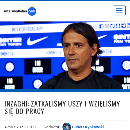
Toggle
navigat
fot. © inter.it
INZAGHI: ZATKALIŚMY USZY I WZIĘLIŚMY
SIĘ DO PRACY
4 maja 2023 | 00:12
Redaktor:
Hubert Rybkowski