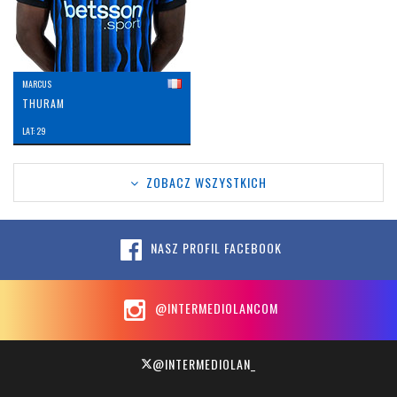
MARCUS
THURAM
LAT: 29
ZOBACZ WSZYSTKICH
NASZ PROFIL FACEBOOK
@INTERMEDIOLANCOM
@INTERMEDIOLAN_