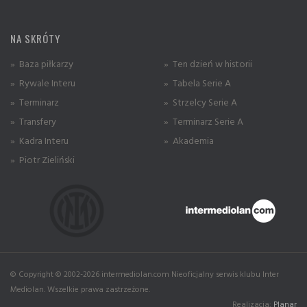
NA SKRÓTY
» Baza piłkarzy
» Ten dzień w historii
» Rywale Interu
» Tabela Serie A
» Terminarz
» Strzelcy Serie A
» Transfery
» Terminarz Serie A
» Kadra Interu
» Akademia
» Piotr Zieliński
© Copyright © 2002-2026 intermediolan.com Nieoficjalny serwis klubu Inter
Mediolan. Wszelkie prawa zastrzeżone.
Realizacja:
Planar