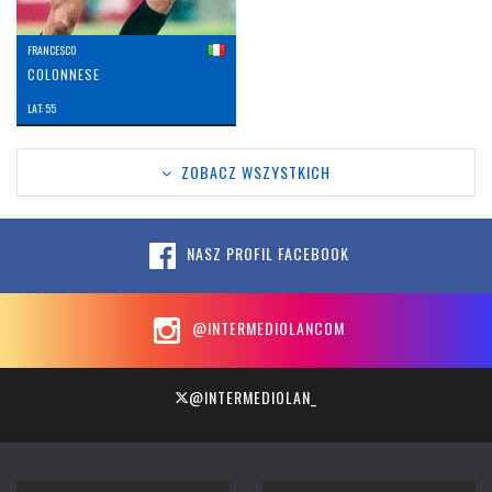
FRANCESCO
COLONNESE
LAT: 55
ZOBACZ WSZYSTKICH
NASZ PROFIL FACEBOOK
@INTERMEDIOLANCOM
@INTERMEDIOLAN_