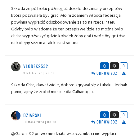
Szkoda że pół roku później już doszło do zmiany przepisów
która pozwalała byu grać. Moim zdaniem włoska federacja
powinna wypłacić odszkodowanie za to na rzecz Interu.
Gdyby było wiadome że ten przepis wejdzie to można było
chrisa wypożyczyć gdzie kolwiek żeby grał i wróciłby gotów
na kolejny sezon a tak kasa stracona
VLODEK2532
0
ODPOWIEDZ
9 MAJA 2023 | 20:30
Szkoda Crisa, dawał wiele, dobrze zgrywał się z Lukaku. Jednak
pamiętajmy że zrobił miejsce dla Calhanoglu.
DZIARSKI
0
ODPOWIEDZ
10 MAJA 2023 | 08:28
@Garon_92 prawo nie działa wstecz... nikt ci nie wypłaci