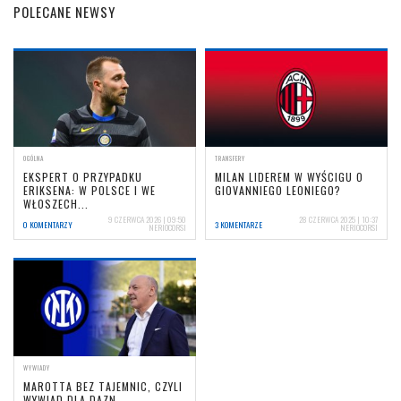
POLECANE NEWSY
OGÓLNA
TRANSFERY
EKSPERT O PRZYPADKU
MILAN LIDEREM W WYŚCIGU O
ERIKSENA: W POLSCE I WE
GIOVANNIEGO LEONIEGO?
WŁOSZECH...
9 CZERWCA 2026 | 09:50
28 CZERWCA 2025 | 10:37
0 KOMENTARZY
3 KOMENTARZE
NERIOCORSI
NERIOCORSI
WYWIADY
MAROTTA BEZ TAJEMNIC, CZYLI
WYWIAD DLA DAZN