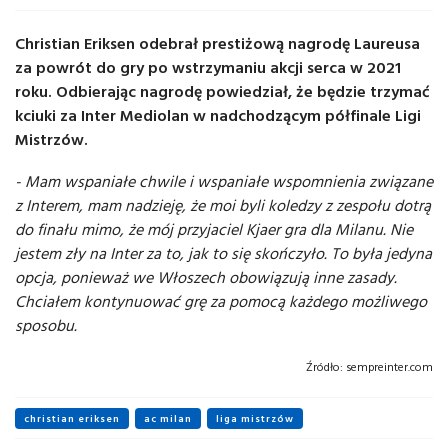
Christian Eriksen odebrał prestiżową nagrodę Laureusa
za powrót do gry po wstrzymaniu akcji serca w 2021
roku. Odbierając nagrodę powiedział, że będzie trzymać
kciuki za Inter Mediolan w nadchodzącym półfinale Ligi
Mistrzów.
- Mam wspaniałe chwile i wspaniałe wspomnienia związane
z Interem, mam nadzieję, że moi byli koledzy z zespołu dotrą
do finału mimo, że mój przyjaciel Kjaer gra dla Milanu. Nie
jestem zły na Inter za to, jak to się skończyło. To była jedyna
opcja, ponieważ we Włoszech obowiązują inne zasady.
Chciałem kontynuować grę za pomocą każdego możliwego
sposobu.
Źródło:
sempreinter.com
christian eriksen
ac milan
liga mistrzów