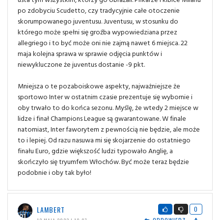
po zdobyciu Scudetto, czy tradycyjnie całe otoczenie
skorumpowanego juventusu. Juventusu, w stosunku do
którego może spełni się groźba wypowiedziana przez
allegriego i to być może oni nie zajmą nawet 6 miejsca. 22
maja kolejna sprawa w sprawie odjęcia punktów i
niewykluczone że juventus dostanie -9 pkt.
Mniejsza o te pozaboiskowe aspekty, najważniejsze że
sportowo Inter w ostatnim czasie prezentuje się wybornie i
oby trwało to do końca sezonu. Myślę, że wtedy 2 miejsce w
lidze i finał Champions League są gwarantowane. W finale
natomiast, Inter faworytem z pewnością nie będzie, ale może
to i lepiej. Od razu nasuwa mi się skojarzenie do ostatniego
finału Euro, gdzie większość ludzi typowało Anglię, a
skończyło się tryumfem Włochów. Być może teraz będzie
podobnie i oby tak było!
LAMBERT
0