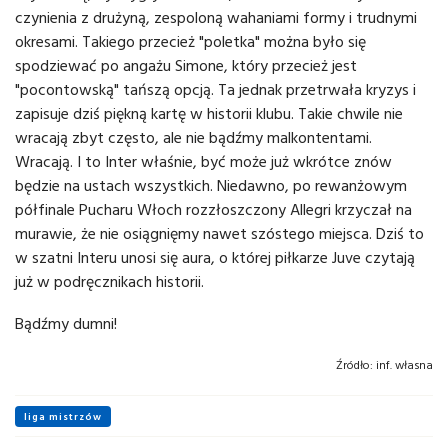
czynienia z drużyną, zespoloną wahaniami formy i trudnymi
okresami. Takiego przecież "poletka" można było się
spodziewać po angażu Simone, który przecież jest
"pocontowską" tańszą opcją. Ta jednak przetrwała kryzys i
zapisuje dziś piękną kartę w historii klubu. Takie chwile nie
wracają zbyt często, ale nie bądźmy malkontentami.
Wracają. I to Inter właśnie, być może już wkrótce znów
będzie na ustach wszystkich. Niedawno, po rewanżowym
półfinale Pucharu Włoch rozzłoszczony Allegri krzyczał na
murawie, że nie osiągnięmy nawet szóstego miejsca. Dziś to
w szatni Interu unosi się aura, o której piłkarze Juve czytają
już w podręcznikach historii.
Bądźmy dumni!
Źródło:
inf. własna
liga mistrzów