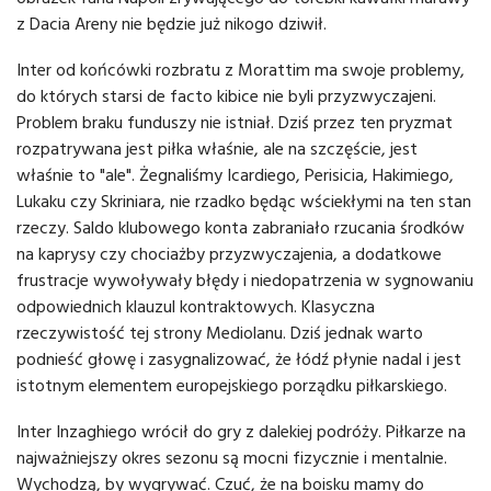
z Dacia Areny nie będzie już nikogo dziwił.
Inter od końcówki rozbratu z Morattim ma swoje problemy,
do których starsi de facto kibice nie byli przyzwyczajeni.
Problem braku funduszy nie istniał. Dziś przez ten pryzmat
rozpatrywana jest piłka właśnie, ale na szczęście, jest
właśnie to "ale". Żegnaliśmy Icardiego, Perisicia, Hakimiego,
Lukaku czy Skriniara, nie rzadko będąc wściekłymi na ten stan
rzeczy. Saldo klubowego konta zabraniało rzucania środków
na kaprysy czy chociażby przyzwyczajenia, a dodatkowe
frustracje wywoływały błędy i niedopatrzenia w sygnowaniu
odpowiednich klauzul kontraktowych. Klasyczna
rzeczywistość tej strony Mediolanu. Dziś jednak warto
podnieść głowę i zasygnalizować, że łódź płynie nadal i jest
istotnym elementem europejskiego porządku piłkarskiego.
Inter Inzaghiego wrócił do gry z dalekiej podróży. Piłkarze na
najważniejszy okres sezonu są mocni fizycznie i mentalnie.
Wychodzą, by wygrywać. Czuć, że na boisku mamy do