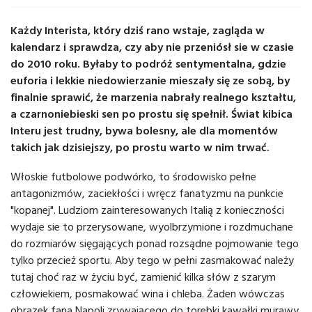
Każdy Interista, który dziś rano wstaje, zagląda w
kalendarz i sprawdza, czy aby nie przeniósł sie w czasie
do 2010 roku. Byłaby to podróż sentymentalna, gdzie
euforia i lekkie niedowierzanie mieszały się ze sobą, by
finalnie sprawić, że marzenia nabrały realnego kształtu,
a czarnoniebieski sen po prostu się spełnił. Świat kibica
Interu jest trudny, bywa bolesny, ale dla momentów
takich jak dzisiejszy, po prostu warto w nim trwać.
Włoskie futbolowe podwórko, to środowisko pełne
antagonizmów, zaciekłości i wręcz fanatyzmu na punkcie
"kopanej". Ludziom zainteresowanych Italią z konieczności
wydaje sie to przerysowane, wyolbrzymione i rozdmuchane
do rozmiarów sięgających ponad rozsądne pojmowanie tego
tylko przecież sportu. Aby tego w pełni zasmakować należy
tutaj choć raz w życiu być, zamienić kilka słów z szarym
człowiekiem, posmakować wina i chleba. Żaden wówczas
obrazek fana Napoli zrywającego do torebki kawałki murawy