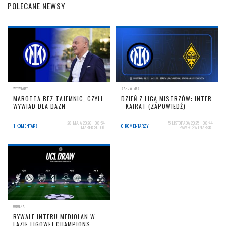
POLECANE NEWSY
WYWIADY
ZAPOWIEDZI
MAROTTA BEZ TAJEMNIC, CZYLI
DZIEŃ Z LIGĄ MISTRZÓW: INTER
WYWIAD DLA DAZN
- KAIRAT (ZAPOWIEDŹ)
28 MAJA 2026 | 08:54
5 LISTOPADA 2025 | 08:44
1 KOMENTARZ
0 KOMENTARZY
MAREK SUDOŁ
PAWEŁ ŚWINARSKI
OGÓLNA
RYWALE INTERU MEDIOLAN W
FAZIE LIGOWEJ CHAMPIONS