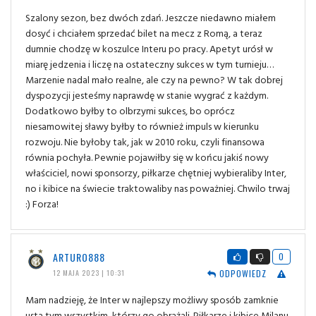
Szalony sezon, bez dwóch zdań. Jeszcze niedawno miałem
dosyć i chciałem sprzedać bilet na mecz z Romą, a teraz
dumnie chodzę w koszulce Interu po pracy. Apetyt urósł w
miarę jedzenia i liczę na ostateczny sukces w tym turnieju…
Marzenie nadal mało realne, ale czy na pewno? W tak dobrej
dyspozycji jesteśmy naprawdę w stanie wygrać z każdym.
Dodatkowo byłby to olbrzymi sukces, bo oprócz
niesamowitej sławy byłby to również impuls w kierunku
rozwoju. Nie byłoby tak, jak w 2010 roku, czyli finansowa
równia pochyła. Pewnie pojawiłby się w końcu jakiś nowy
właściciel, nowi sponsorzy, piłkarze chętniej wybieraliby Inter,
no i kibice na świecie traktowaliby nas poważniej. Chwilo trwaj
:) Forza!
ARTURO888
0
ODPOWIEDZ
12 MAJA 2023 | 10:31
Mam nadzieję, że Inter w najlepszy możliwy sposób zamknie
usta tym wszystkim, którzy go obrażali. Piłkarze i kibice Milanu