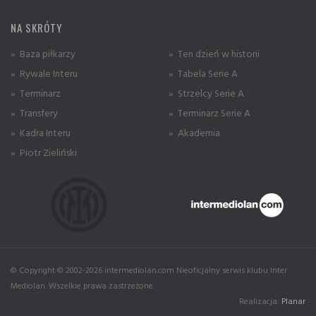
NA SKRÓTY
» Baza piłkarzy
» Ten dzień w historii
» Rywale Interu
» Tabela Serie A
» Terminarz
» Strzelcy Serie A
» Transfery
» Terminarz Serie A
» Kadra Interu
» Akademia
» Piotr Zieliński
© Copyright © 2002-2026 intermediolan.com Nieoficjalny serwis klubu Inter
Mediolan. Wszelkie prawa zastrzeżone.
Realizacja:
Planar