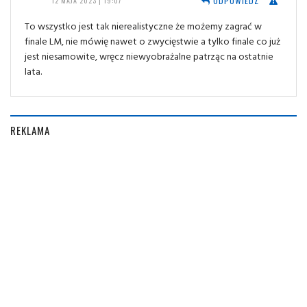
ODPOWIEDZ
12 MAJA 2023 | 19:07
To wszystko jest tak nierealistyczne że możemy zagrać w
finale LM, nie mówię nawet o zwycięstwie a tylko finale co już
jest niesamowite, wręcz niewyobrażalne patrząc na ostatnie
lata.
REKLAMA