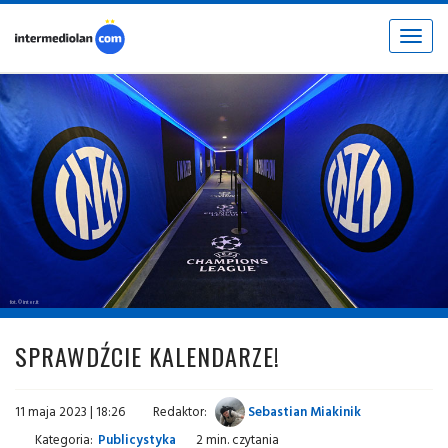
Toggle
navigat
fot. © inter.it
SPRAWDŹCIE KALENDARZE!
11 maja 2023 | 18:26
Redaktor:
Sebastian Miakinik
Kategoria:
Publicystyka
2 min. czytania