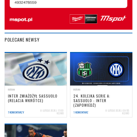
POLECANE NEWSY
OGÓLNA
OGÓLNA
INTER ZMIAŻDŻYŁ SASSUOLO
24. KOLEJKA SERIE A:
(RELACJA WKRÓTCE)
SASSUOLO - INTER
(ZAPOWIEDŹ)
8 LUTEGO 2026 | 17:00
8 LUTEGO 2026 | 09:55
7 KOMENTARZY
1 KOMENTARZ
KEJMO
KEJMO