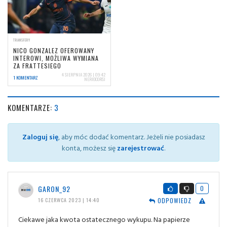
TRANSFERY
NICO GONZALEZ OFEROWANY
INTEROWI, MOŻLIWA WYMIANA
ZA FRATTESIEGO
4 SIERPNIA 2026 | 09:42
1 KOMENTARZ
NERIOCORSI
KOMENTARZE:
3
Zaloguj się
, aby móc dodać komentarz. Jeżeli nie posiadasz
konta, możesz się
zarejestrować
.
GARON_92
0
ODPOWIEDZ
16 CZERWCA 2023 | 14:40
Ciekawe jaka kwota ostatecznego wykupu. Na papierze