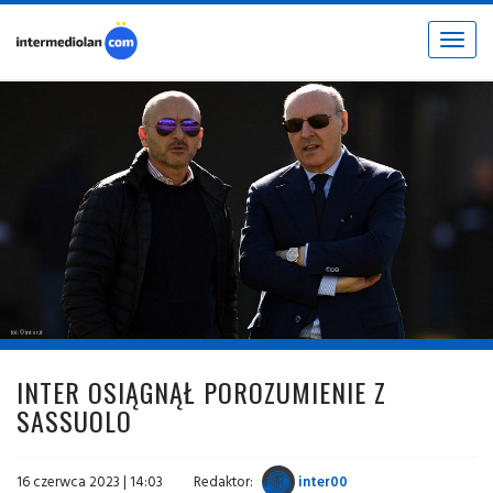
Toggle
navigat
fot. © inter.it
INTER OSIĄGNĄŁ POROZUMIENIE Z
SASSUOLO
16 czerwca 2023 | 14:03
Redaktor:
inter00