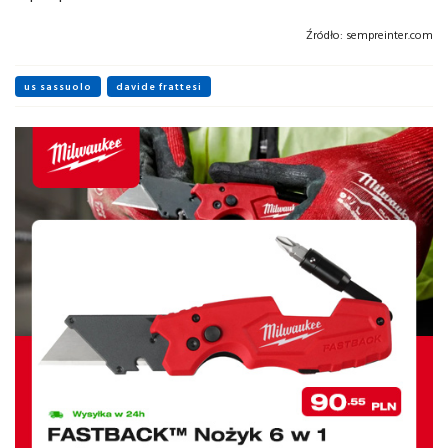
Źródło:
sempreinter.com
us sassuolo
davide frattesi