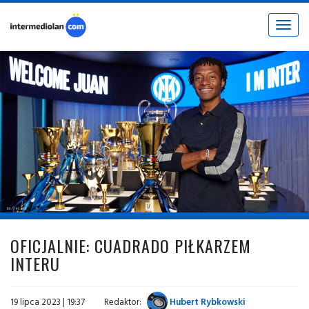
Toggle
navigat
fot. © inter.it
OFICJALNIE: CUADRADO PIŁKARZEM
INTERU
19 lipca 2023 | 19:37
Redaktor:
Hubert Rybkowski