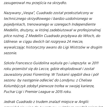
zasugerował mu przejścia na skrzydło.
Nazywany „Vespa”, Cuadrado został przekształcony w
technicznego skrzydłowego i bardzo uzdolnionego w
pojedynkach, trenowanego w szeregach Independiente
Medellin, drużyny, w której zadebiutował w profesjonalnej
piłce nożnej. Z Medellin Cuadrado przybywa do Włoch, do
Udinese: w ciągu dwóch lat rozgrywa 24 mecze,
wywalczając historyczny awans do Ligi Mistrzów w drugim
sezonie.
Szkoła Francesco Guidolina wykuła go i ulepszyła: w 2011
roku przeniósł się do Lecce, gdzie eksplodował i został
zauważony przez Fiorentinę. W Toskanii s
pędził dwa i pół
sezonu by następnie odlecieć do Londynu: z Chelsea
Kolumbijczyk zdobył pierwsze trofea w swojej karierze,
Puchar Ligi i Premier League w 2015 roku
.
Jednak Cuadrado z trudem znalazł miejsce w Anglii: