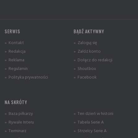
SERWIS
BĄDŹ AKTYWNY
» Kontakt
» Zaloguj się
» Redakcja
» Załóż konto
» Reklama
» Dołącz do redakcji
» Regulamin
» Shoutbox
» Polityka prywatności
» Facebook
NA SKRÓTY
» Baza piłkarzy
» Ten dzień w historii
» Rywale Interu
» Tabela Serie A
» Terminarz
» Strzelcy Serie A