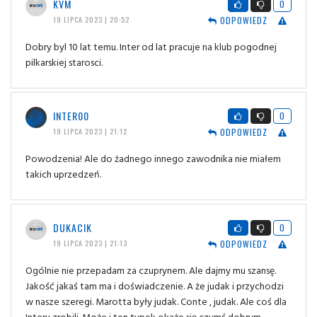
KVM
0
ODPOWIEDZ
19 LIPCA 2023 | 20:52
Dobry byl 10 lat temu. Inter od lat pracuje na klub pogodnej
pilkarskiej starosci.
INTER00
0
ODPOWIEDZ
19 LIPCA 2023 | 21:12
Powodzenia! Ale do żadnego innego zawodnika nie miałem
takich uprzedzeń.
DUKACIK
0
ODPOWIEDZ
19 LIPCA 2023 | 21:13
Ogólnie nie przepadam za czuprynem. Ale dajmy mu szansę.
Jakość jakaś tam ma i doświadczenie. A że judak i przychodzi
w nasze szeregi. Marotta były judak. Conte , judak. Ale coś dla
Interu zrobili. Może i ten typek okaże się czymś dobrym.