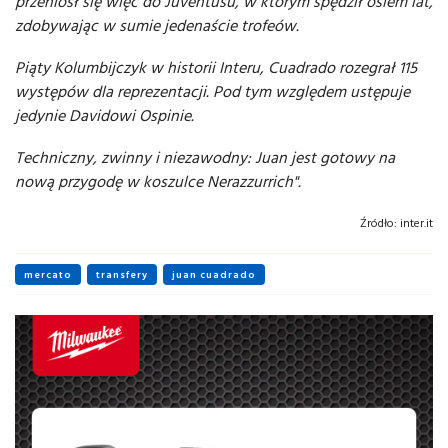
przeniósł się więc do Juventusu, w którym spędził osiem lat,
zdobywając w sumie jedenaście trofeów.
Piąty Kolumbijczyk w historii Interu, Cuadrado rozegrał 115
występów dla reprezentacji. Pod tym względem ustępuje
jedynie Davidowi Ospinie.
Techniczny, zwinny i niezawodny: Juan jest gotowy na
nową przygodę w koszulce Nerazzurrich".
Źródło:
inter.it
mercato
transfery
juan cuadrado