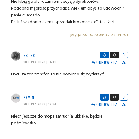
Nie lubię go ale rozumiem decyzję dyrektorów.
Podobno mądrość przychodź z wiekiem obyś to udowodnił
panie cuardado
Ps. Już wiadomo czemu sprzedali brozovicia xD taki żart
(edycja 2023.07.20 08:13 / Garon_92)
ESTER
0
ODPOWIEDZ
20 LIPCA 2023 | 16:19
HWD za ten transfer. To nie powinno się wydarzyć.
KEVIN
0
ODPOWIEDZ
20 LIPCA 2023 | 17:34
Niech jeszcze do mopa zatrudnia lukkake, będzie
pośmiewisko