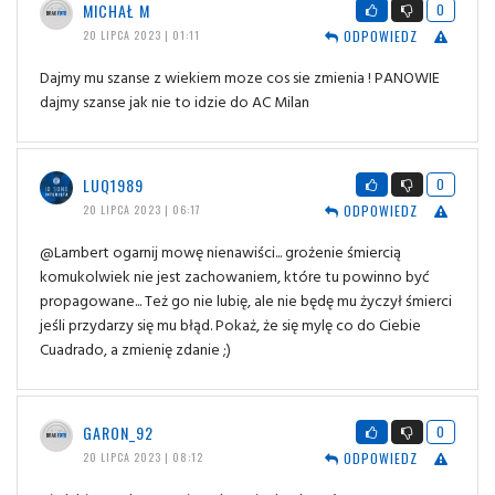
MICHAŁ M
0
ODPOWIEDZ
20 LIPCA 2023 | 01:11
Dajmy mu szanse z wiekiem moze cos sie zmienia ! PANOWIE
dajmy szanse jak nie to idzie do AC Milan
LUQ1989
0
ODPOWIEDZ
20 LIPCA 2023 | 06:17
@Lambert ogarnij mowę nienawiści... grożenie śmiercią
komukolwiek nie jest zachowaniem, które tu powinno być
propagowane... Też go nie lubię, ale nie będę mu życzył śmierci
jeśli przydarzy się mu błąd. Pokaż, że się mylę co do Ciebie
Cuadrado, a zmienię zdanie ;)
GARON_92
0
ODPOWIEDZ
20 LIPCA 2023 | 08:12