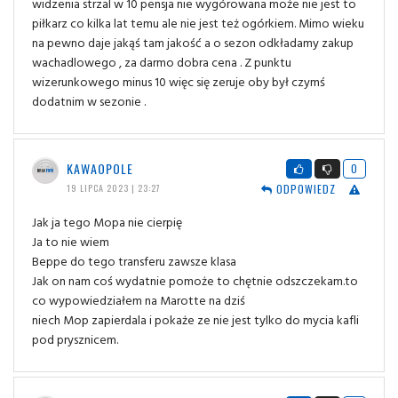
widzenia strzal w 10 pensja nie wygórowana może nie jest to
piłkarz co kilka lat temu ale nie jest też ogórkiem. Mimo wieku
na pewno daje jakąś tam jakość a o sezon odkładamy zakup
wachadlowego , za darmo dobra cena . Z punktu
wizerunkowego minus 10 więc się zeruje oby był czymś
dodatnim w sezonie .
KAWAOPOLE
0
ODPOWIEDZ
19 LIPCA 2023 | 23:27
Jak ja tego Mopa nie cierpię
Ja to nie wiem
Beppe do tego transferu zawsze klasa
Jak on nam coś wydatnie pomoże to chętnie odszczekam.to
co wypowiedziałem na Marotte na dziś
niech Mop zapierdala i pokaże ze nie jest tylko do mycia kafli
pod prysznicem.