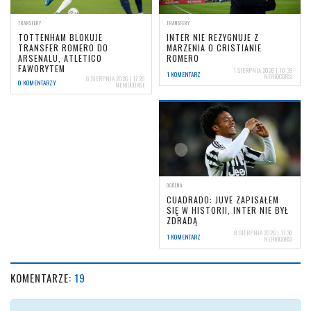
TRANSFERY
TRANSFERY
TOTTENHAM BLOKUJE
INTER NIE REZYGNUJE Z
TRANSFER ROMERO DO
MARZENIA O CRISTIANIE
ARSENALU, ATLETICO
ROMERO
FAWORYTEM
1 SIERPNIA 2026 | 10:39
1 KOMENTARZ
NERIOCORSI
8 SIERPNIA 2026 | 17:26
0 KOMENTARZY
NERIOCORSI
OGÓLNA
CUADRADO: JUVE ZAPISAŁEM
SIĘ W HISTORII, INTER NIE BYŁ
ZDRADĄ
8 SIERPNIA 2026 | 17:30
1 KOMENTARZ
NERIOCORSI
KOMENTARZE:
19