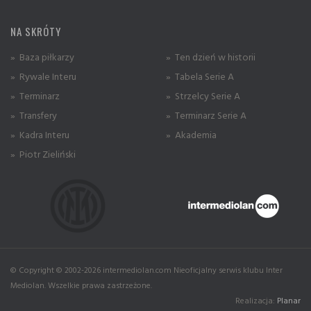
NA SKRÓTY
» Baza piłkarzy
» Ten dzień w historii
» Rywale Interu
» Tabela Serie A
» Terminarz
» Strzelcy Serie A
» Transfery
» Terminarz Serie A
» Kadra Interu
» Akademia
» Piotr Zieliński
© Copyright © 2002-2026 intermediolan.com Nieoficjalny serwis klubu Inter
Mediolan. Wszelkie prawa zastrzeżone.
Realizacja:
Planar