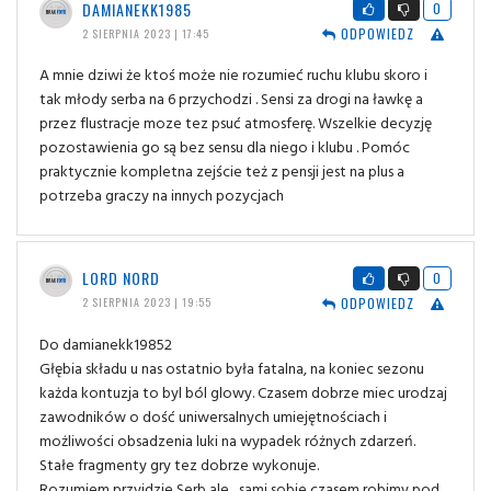
DAMIANEKK1985
0
ODPOWIEDZ
2 SIERPNIA 2023 | 17:45
A mnie dziwi że ktoś może nie rozumieć ruchu klubu skoro i
tak młody serba na 6 przychodzi . Sensi za drogi na ławkę a
przez flustracje moze tez psuć atmosferę. Wszelkie decyzję
pozostawienia go są bez sensu dla niego i klubu . Pomóc
praktycznie kompletna zejście też z pensji jest na plus a
potrzeba graczy na innych pozycjach
LORD NORD
0
ODPOWIEDZ
2 SIERPNIA 2023 | 19:55
Do damianekk19852
Głębia składu u nas ostatnio była fatalna, na koniec sezonu
każda kontuzja to byl ból glowy. Czasem dobrze miec urodzaj
zawodników o dość uniwersalnych umiejętnościach i
możliwości obsadzenia luki na wypadek różnych zdarzeń.
Stałe fragmenty gry tez dobrze wykonuje.
Rozumiem przyjdzie Serb ale... sami sobie czasem robimy pod