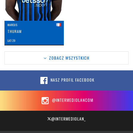
MARCUS
THURAM
LAT: 29
ZOBACZ WSZYSTKICH
NASZ PROFIL FACEBOOK
@INTERMEDIOLANCOM
@INTERMEDIOLAN_