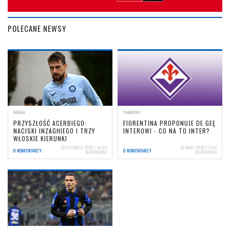
POLECANE NEWSY
OGÓLNA
TRANSFERY
PRZYSZŁOŚĆ ACERBIEGO:
FIORENTINA PROPONUJE DE GEĘ
NACISKI INZAGHIEGO I TRZY
INTEROWI - CO NA TO INTER?
WŁOSKIE KIERUNKI
29 CZERWCA 2026 | 10:03
26 MAJA 2026 | 11:47
0 KOMENTARZY
0 KOMENTARZY
NERIOCORSI
NERIOCORSI