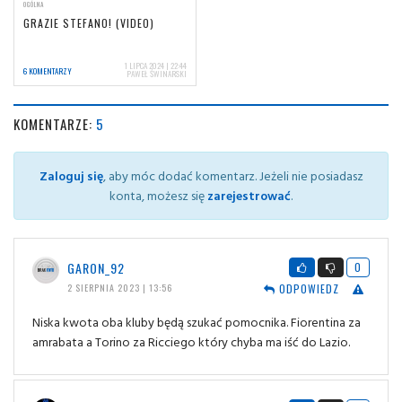
OGÓLNA
GRAZIE STEFANO! (VIDEO)
1 LIPCA 2024 | 22:44
6 KOMENTARZY
PAWEŁ ŚWINARSKI
KOMENTARZE:
5
Zaloguj się
, aby móc dodać komentarz. Jeżeli nie posiadasz
konta, możesz się
zarejestrować
.
GARON_92
0
ODPOWIEDZ
2 SIERPNIA 2023 | 13:56
Niska kwota oba kluby będą szukać pomocnika. Fiorentina za
amrabata a Torino za Ricciego który chyba ma iść do Lazio.