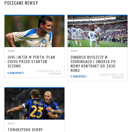
POLECANE NEWSY
OGÓLNA
OGÓLNA
JUVE–INTER W PERTH: PLAN
DIMARCO BŁYSZCZY W
CHIVU PRZED STARTEM
SPARINGACH I ZMIERZA PO
SEZONU
NOWY KONTRAKT DO 2030
ROKU
7 SIERPNIA 2026 | 10:19
0 KOMENTARZY
NERIOCORSI
6 SIERPNIA 2026 | 11:04
0 KOMENTARZY
NERIOCORSI
RELACJE
TOWARZYSKIE DERBY