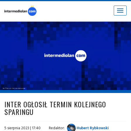
Toggle
navigat
fot. © inter.it / intermediolan.com
INTER OGŁOSIŁ TERMIN KOLEJNEGO
SPARINGU
5 sierpnia 2023 | 17:40
Redaktor:
Hubert Rybkowski