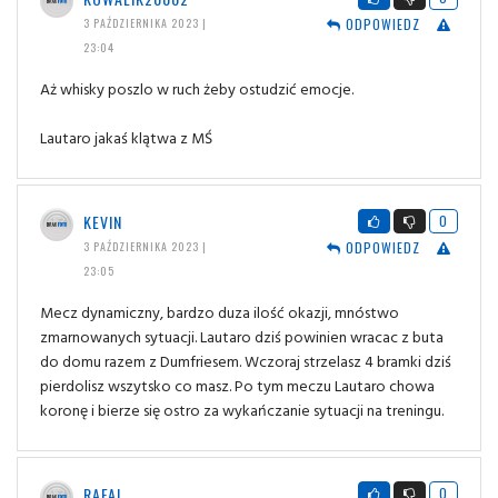
ODPOWIEDZ
3 PAŹDZIERNIKA 2023 |
23:04
Aż whisky poszlo w ruch żeby ostudzić emocje.
Lautaro jakaś klątwa z MŚ
KEVIN
0
ODPOWIEDZ
3 PAŹDZIERNIKA 2023 |
23:05
Mecz dynamiczny, bardzo duza ilość okazji, mnóstwo
zmarnowanych sytuacji. Lautaro dziś powinien wracac z buta
do domu razem z Dumfriesem. Wczoraj strzelasz 4 bramki dziś
pierdolisz wszytsko co masz. Po tym meczu Lautaro chowa
koronę i bierze się ostro za wykańczanie sytuacji na treningu.
RAFAL
0