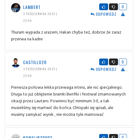
LAMBERT
0
ODPOWIEDZ
3 PAŹDZIERNIKA 2023 |
23:04
Thuram wypada z urazem, Hakan chyba też, dobrze że zaraz
przerwa na kadre
CASTILLO20
0
ODPOWIEDZ
3 PAŹDZIERNIKA 2023 |
23:04
Pierwsza połowa lekka przewaga interu, ale nic specjalnego.
Druga to już oblężenie bramki Benfiki i festiwal zmarnowanych
okazji przez Lautaro. Powinno być minimum 3:0, a tak
musieliśmy się martwić do końca. Chłopaki się spisali, ale
musimy zamykać wynik , nie można tyle marnować
KOWALIK20002
0