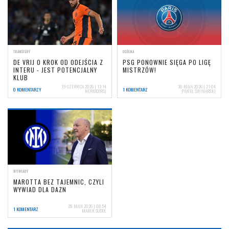
TRANSFERY
OGÓLNA
DE VRIJ O KROK OD ODEJŚCIA Z
PSG PONOWNIE SIĘGA PO LIGĘ
INTERU - JEST POTENCJALNY
MISTRZÓW!
KLUB
19 CZERWCA 2026 | 13:14
30 MAJA 2026 | 21:04
0 KOMENTARZY
1 KOMENTARZ
NERIOCORSI
PAWEŁ ŚWINARSKI
WYWIADY
MAROTTA BEZ TAJEMNIC, CZYLI
WYWIAD DLA DAZN
28 MAJA 2026 | 08:54
1 KOMENTARZ
MAREK SUDOŁ