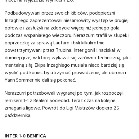
Podbudowywani przez swoich kibiców, podopieczni
Inzaghi'ego zaprezentowali niesamowity występ w drugiej
połowie i zasłużyli na zdobycie więcej niż jednego gola
podczas wspaniałego wieczoru. Nerazzurri trafili w słupek i
poprzeczkę za sprawą Lautaro i byli kilkukrotnie
powstrzymywani przez Trubina. Inter gonił i naciskał w
dumnej grze, w której wykazali się zarówno techniczną, jak i
mentalną siłą. Ekipa Inzaghiego musiała nieco bardziej się
wysilić pod koniec by utrzymać prowadzenie, ale obrona i
Yann Sommer nie dali się pokonać.
Nerazzurri potrzebowali wygranej po tym, jak rozpoczęli
remisem 1-1 z Realem Sociedad. Teraz czas na kolejne
zmagania ligowe. Powrót do Ligi Mistrzów dopiero 25
października.
INTER 1-0 BENFICA