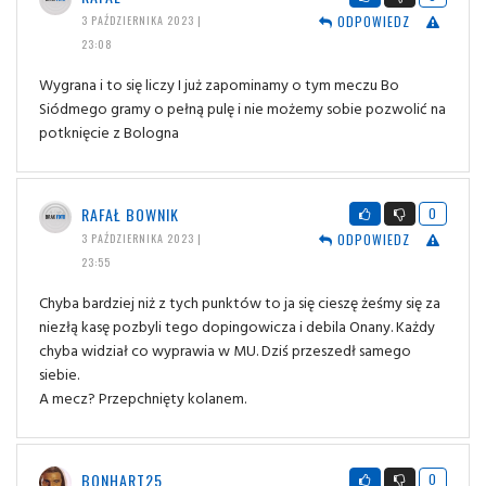
ODPOWIEDZ
3 PAŹDZIERNIKA 2023 |
23:08
Wygrana i to się liczy I już zapominamy o tym meczu Bo
Siódmego gramy o pełną pulę i nie możemy sobie pozwolić na
potknięcie z Bologna
RAFAŁ BOWNIK
0
ODPOWIEDZ
3 PAŹDZIERNIKA 2023 |
23:55
Chyba bardziej niż z tych punktów to ja się cieszę żeśmy się za
niezłą kasę pozbyli tego dopingowicza i debila Onany. Każdy
chyba widział co wyprawia w MU. Dziś przeszedł samego
siebie.
A mecz? Przepchnięty kolanem.
BONHART25
0