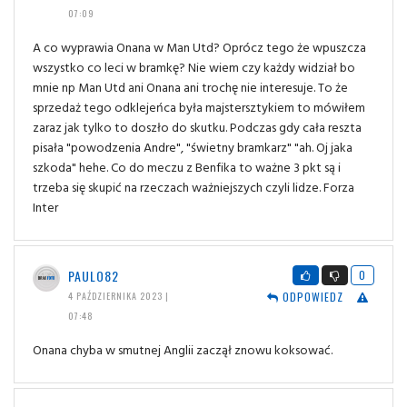
07:09
A co wyprawia Onana w Man Utd? Oprócz tego że wpuszcza
wszystko co leci w bramkę? Nie wiem czy każdy widział bo
mnie np Man Utd ani Onana ani trochę nie interesuje. To że
sprzedaż tego odklejeńca była majstersztykiem to mówiłem
zaraz jak tylko to doszło do skutku. Podczas gdy cała reszta
pisała "powodzenia Andre", "świetny bramkarz" "ah. Oj jaka
szkoda" hehe. Co do meczu z Benfika to ważne 3 pkt są i
trzeba się skupić na rzeczach ważniejszych czyli lidze. Forza
Inter
PAULO82
0
ODPOWIEDZ
4 PAŹDZIERNIKA 2023 |
07:48
Onana chyba w smutnej Anglii zaczął znowu koksować.