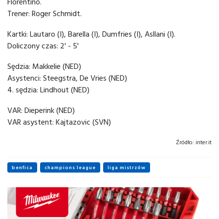
Florentino.
Trener: Roger Schmidt.
Kartki: Lautaro (I), Barella (I), Dumfries (I), Asllani (I).
Doliczony czas: 2' - 5'
Sędzia: Makkelie (NED)
Asystenci: Steegstra, De Vries (NED)
4. sędzia: Lindhout (NED)
VAR: Dieperink (NED)
VAR asystent: Kajtazovic (SVN)
Źródło:
inter.it
benfica
champions league
liga mistrzów