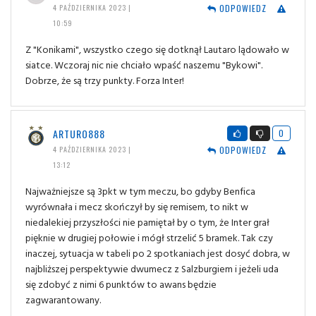
ODPOWIEDZ
4 PAŹDZIERNIKA 2023 |
10:59
Z "Konikami", wszystko czego się dotknął Lautaro lądowało w
siatce. Wczoraj nic nie chciało wpaść naszemu "Bykowi".
Dobrze, że są trzy punkty. Forza Inter!
ARTURO888
0
ODPOWIEDZ
4 PAŹDZIERNIKA 2023 |
13:12
Najważniejsze są 3pkt w tym meczu, bo gdyby Benfica
wyrównała i mecz skończył by się remisem, to nikt w
niedalekiej przyszłości nie pamiętał by o tym, że Inter grał
pięknie w drugiej połowie i mógł strzelić 5 bramek. Tak czy
inaczej, sytuacja w tabeli po 2 spotkaniach jest dosyć dobra, w
najbliższej perspektywie dwumecz z Salzburgiem i jeżeli uda
się zdobyć z nimi 6 punktów to awans będzie
zagwarantowany.