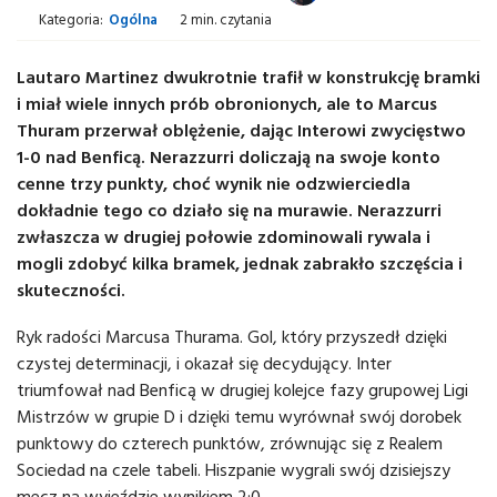
Kategoria:
Ogólna
2 min. czytania
Lautaro Martinez dwukrotnie trafił w konstrukcję bramki
i miał wiele innych prób obronionych, ale to Marcus
Thuram przerwał oblężenie, dając Interowi zwycięstwo
1-0 nad Benficą. Nerazzurri doliczają na swoje konto
cenne trzy punkty, choć wynik nie odzwierciedla
dokładnie tego co działo się na murawie. Nerazzurri
zwłaszcza w drugiej połowie zdominowali rywala i
mogli zdobyć kilka bramek, jednak zabrakło szczęścia i
skuteczności.
Ryk radości Marcusa Thurama. Gol, który przyszedł dzięki
czystej determinacji, i okazał się decydujący. Inter
triumfował nad Benficą w drugiej kolejce fazy grupowej Ligi
Mistrzów w grupie D i dzięki temu wyrównał swój dorobek
punktowy do czterech punktów, zrównując się z Realem
Sociedad na czele tabeli. Hiszpanie wygrali swój dzisiejszy
mecz na wyjeździe wynikiem 2:0.