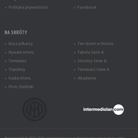
» Polityka prywatności
» Facebook
NA SKRÓTY
» Baza piłkarzy
» Ten dzień w historii
» Rywale Interu
» Tabela Serie A
» Terminarz
» Strzelcy Serie A
» Transfery
» Terminarz Serie A
» Kadra Interu
» Akademia
» Piotr Zieliński
© Copyright © 2002-2026 intermediolan.com Nieoficjalny serwis klubu Inter