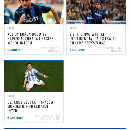
OGÓLNA
OGÓLNA
KULISY KOŃCA BOBO TV:
VIERI: CHIVU WYGRAŁ
NAPIĘCIA, ZDRADA I NACISKI
INTELIGENCJĄ, PALESTRA TO
WOKÓŁ INTERU
PIŁKARZ PRZYSZŁOŚCI
11 LIPCA 2026 | 10:06
7 CZERWCA 2026 | 10:47
1 KOMENTARZ
0 KOMENTARZY
NERIOCORSI
NERIOCORSI
OGÓLNA
CZTERDZIEŚCI LAT FINAŁÓW
MUNDIALU Z PIŁKARZAMI
INTERU
12 CZERWCA 2026 | 06:56
0 KOMENTARZY
PAWEŁ ŚWINARSKI