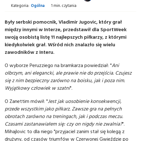
Kategoria:
Ogólna
1 min. czytania
Były serbski pomocnik, Vladimir Jugovic, który grał
między innymi w Interze, przedstawił dla SportWeek
swoją osobistą listę 11 najlepszych piłkarzy, z którymi
kiedykolwiek grał. Wśród nich znalazło się wielu
zawodników z Interu.
O wyborze Peruzziego na bramkarza powiedział: "
Ani
olbrzym, ani elegancki, ale prawie nie do przejścia. Czujesz
się z nim bezpieczny zarówno na boisku, jak i poza nim.
Wyjątkowy człowiek w szatni
".
O Zanettim mówił: "
Jest jak uosobienie konsekwencji,
przede wszystkim jako piłkarz. Zawsze gra na pełnych
obrotach zarówno na treningach, jak i podczas meczu.
Czasami zastanawiałem się: czy on nigdy nie zwalnia?
".
Mihajlovic to dla niego "przyjaciel zanim stał się kolegą z
drużyny, od czasów triumfów w Czerwonej Gwieździe po