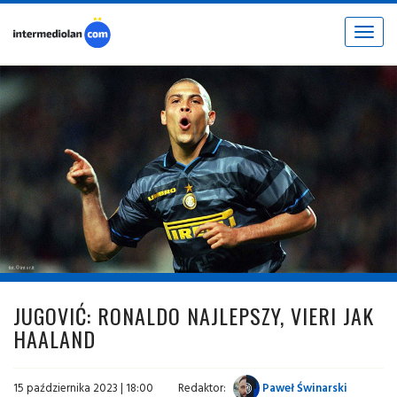
Toggle
navigat
fot. © inter.it
JUGOVIĆ: RONALDO NAJLEPSZY, VIERI JAK
HAALAND
15 października 2023 | 18:00
Redaktor:
Paweł Świnarski