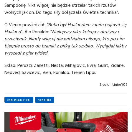
Sampdorię. Nikt więcej nie będzie strzelał takich rzutów
wolnych jak on. Do tego siły dołączała świetna technika".
O Vierim powiedział:
"Bobo był Haalandem zanim pojawił się
Haaland
". A o Ronaldo: "
Najlepszy jako kolega z drużyny i
przeciwnik. Nigdy więcej nie widziałem nikogo, kto po nim
biegnie prosto do bramki z piłką tak szybko. Wyglądał jakby
wyszedł z gier wideo
".
Skład: Peruzzi; Zanetti, Nesta, Mihajlovic, Evra; Gullit, Zidane,
Nedved; Savicevic, Vieri, Ronaldo. Trener: Lippi.
Źródło:
fcinter1908
christian vieri
ronaldo