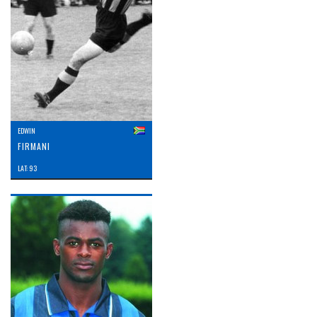
EDWIN
FIRMANI
LAT: 93