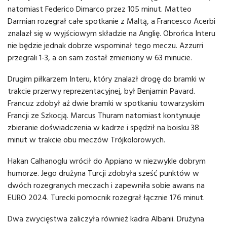
natomiast Federico Dimarco przez 105 minut. Matteo
Darmian rozegrał całe spotkanie z Maltą, a Francesco Acerbi
znalazł się w wyjściowym składzie na Anglię. Obrońca Interu
nie będzie jednak dobrze wspominał tego meczu. Azzurri
przegrali 1-3, a on sam został zmieniony w 63 minucie.
Drugim piłkarzem Interu, który znalazł drogę do bramki w
trakcie przerwy reprezentacyjnej, był Benjamin Pavard.
Francuz zdobył aż dwie bramki w spotkaniu towarzyskim
Francji ze Szkocją. Marcus Thuram natomiast kontynuuje
zbieranie doświadczenia w kadrze i spędził na boisku 38
minut w trakcie obu meczów Trójkolorowych.
Hakan Calhanoglu wrócił do Appiano w niezwykle dobrym
humorze. Jego drużyna Turcji zdobyła sześć punktów w
dwóch rozegranych meczach i zapewniła sobie awans na
EURO 2024. Turecki pomocnik rozegrał łącznie 176 minut.
Dwa zwycięstwa zaliczyła również kadra Albanii. Drużyna