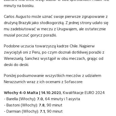
minuty na boisku.
Carlos Augusto może uznać swoje pierwsze zgrupowanie z
drużyną Brazylii jako słodkogorzką. Z jednej strony udało się
mu zadebiutować w meczu z Urugwajem, ale ostatecznie
musiał poczuć gorycz porażki.
Podobne uczucia towarzyszą kadrze Chile. Najpierw
zwyciężyli oni z Peru, po czym doznali dotkliwej porażki z
Wenezuelą. Sanchez wystąpił w obu meczach, grając od
deski do deski.
Poniżej podsumowanie wszystkich meczów z udziałem
Nerazzurrich wraz z ich ocenami z Sofascore:
Włochy 4-0 Malta | 14.10.2023
, Kwalifikacje EURO 2024
- Barella (Włochy):
7.0
, 64 minuty i 1 asysta
- Bastoni (Włochy):
7.8
, 90 minut
- Darmian (Włochy):
7.1
, 90 minut