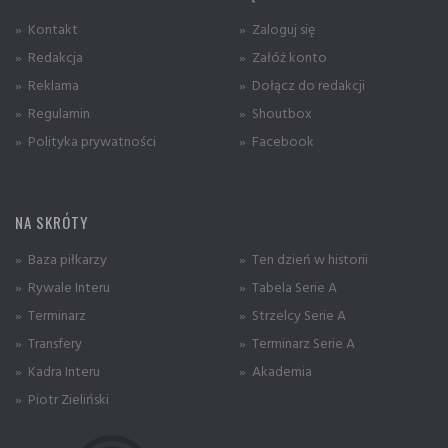
» Kontakt
» Zaloguj się
» Redakcja
» Załóż konto
» Reklama
» Dołącz do redakcji
» Regulamin
» Shoutbox
» Polityka prywatności
» Facebook
NA SKRÓTY
» Baza piłkarzy
» Ten dzień w historii
» Rywale Interu
» Tabela Serie A
» Terminarz
» Strzelcy Serie A
» Transfery
» Terminarz Serie A
» Kadra Interu
» Akademia
» Piotr Zieliński