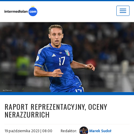
Toggle
navigat
fot. © inter.it
RAPORT REPREZENTACYJNY, OCENY
NERAZZURRICH
19 października 2023 | 08:00
Redaktor:
Marek Sudoł