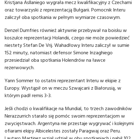
Kristjana Asllaniego wygrała mecz kwalifikacyjny z Czechami
oraz towarzyski z reprezentacją Bułgarii. Pomocnik Interu
zaliczył oba spotkania w pełnym wymiarze czasowym.
Denzel Dumfries również aktywnie przebywał na boisku w
koszulce reprezentacji Holandii, czego nie może powiedzieć
niestety Stefan De Vrij. Wahadłowy Interu zaliczył w sumie
152 minuty, natomiast defensor Simone Inzaghiego
przesiedział oba spotkania Holendrów na ławce
rezerwowych.
Yann Sommer to ostatni reprezentant Interu w ekipie z
Europy. Wystąpił on w meczu Szwajcarii z Białorusią, w
którym padł remis 3-3.
Jeśli chodzi o kwalifikacje na Mundial, to trzech zawodników
Nerazzurrich starało się pomóc swoim reprezentacjom w
zwycięstwach. Argentyna nie przestaje wygrywać i kolejnymi
ofiarami ekipy Albicelestes zostały Paragwaj oraz Peru.
Lautaro Martinez wziął udział w obu spotkaniach i nabił 102