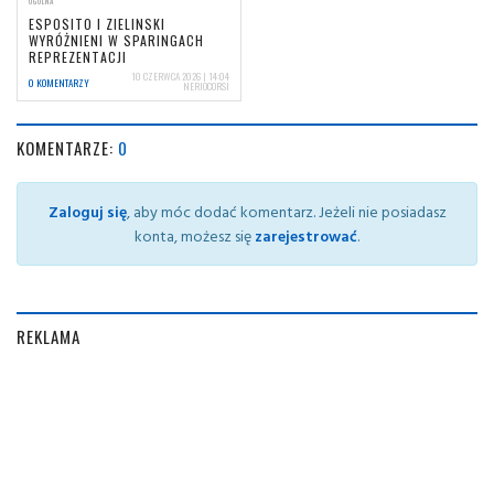
OGÓLNA
ESPOSITO I ZIELINSKI
WYRÓŻNIENI W SPARINGACH
REPREZENTACJI
10 CZERWCA 2026 | 14:04
0 KOMENTARZY
NERIOCORSI
KOMENTARZE:
0
Zaloguj się
, aby móc dodać komentarz. Jeżeli nie posiadasz
konta, możesz się
zarejestrować
.
REKLAMA