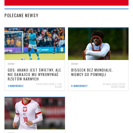
POLECANE NEWSY
OGÓLNA
OGÓLNA
GDS: AKANJI JEST ŚWIETNY, ALE
BISSECK BEZ MUNDIALU,
NIE DAWAJCIE MU WYKONYWAĆ
NIEMCY GO POMINĘLI
RZUTÓW KARNYCH
3 WRZEŚNIA 2025 | 11:46
20 MAJA 2026 | 08:49
3 KOMENTARZE
0 KOMENTARZY
KEJMO
MAREK SUDOŁ