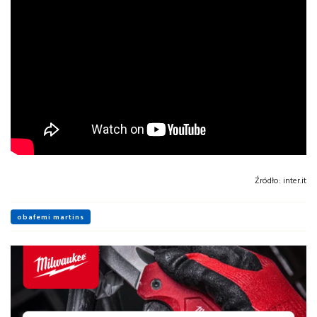
Źródło:
inter.it
obafemi martins