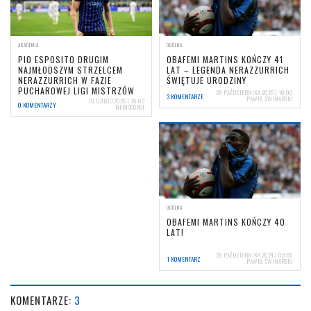
AKADEMIA
OGÓLNA
PIO ESPOSITO DRUGIM
OBAFEMI MARTINS KOŃCZY 41
NAJMŁODSZYM STRZELCEM
LAT – LEGENDA NERAZZURRICH
NERAZZURRICH W FAZIE
ŚWIĘTUJE URODZINY
PUCHAROWEJ LIGI MISTRZÓW
28 PAŹDZIERNIKA 2025 | 10:00
3 KOMENTARZE
PAWEŁ ŚWINARSKI
19 LUTEGO 2026 | 18:03
0 KOMENTARZY
NERIOCORSI
OGÓLNA
OBAFEMI MARTINS KOŃCZY 40
LAT!
28 PAŹDZIERNIKA 2024 | 09:59
1 KOMENTARZ
PAWEŁ ŚWINARSKI
KOMENTARZE:
3