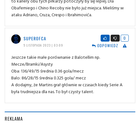
to kariery obu tych piłkarzy potoczyły by się lepiej. Dla
Obafemiego i Chino Recoby nie było już miejsca. Mieliśmy w
ataku Adriano, Cruza, Crespo i Ibrahimovića.
SUPEROFCA
0
ODPOWIEDZ
5 LISTOPADA 2023 | 03:09
Jeszcze takie małe porównanie z Balotellim np.
Mecze/Bramki/Asysty
Oba: 136/49/15 średnia 0.36 gola/mecz
Balo: 86/28/15 średnia 0.325 gola/ mecz
A dodajmy, że Martins grał głównie w czasach kiedy Serie A
była trudniejsza dla nas. To był czysty talent.
REKLAMA