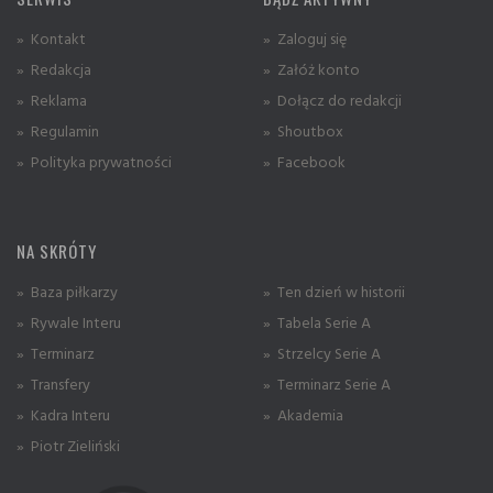
» Kontakt
» Zaloguj się
» Redakcja
» Załóż konto
» Reklama
» Dołącz do redakcji
» Regulamin
» Shoutbox
» Polityka prywatności
» Facebook
NA SKRÓTY
» Baza piłkarzy
» Ten dzień w historii
» Rywale Interu
» Tabela Serie A
» Terminarz
» Strzelcy Serie A
» Transfery
» Terminarz Serie A
» Kadra Interu
» Akademia
» Piotr Zieliński