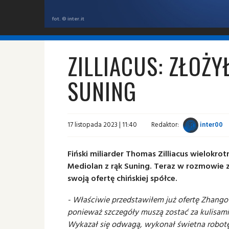
fot. © inter.it
ZILLIACUS: ZŁOŻY
SUNING
17 listopada 2023 | 11:40
Redaktor:
inter00
Fiński miliarder Thomas Zilliacus wielokro
Mediolan z rąk Suning. Teraz w rozmowie z
swoją ofertę chińskiej spółce.
- Właściwie przedstawiłem już ofertę Zhango
ponieważ szczegóły muszą zostać za kulisami
Wykazał się odwagą, wykonał świetna robotę. 