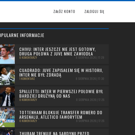
ZAŁÓŻ KONTO
ZALOGUJ SIĘ
OPULARNE INFORMACJE
CHIVU: INTER JESZCZE NIE JEST GOTOWY,
DRUGA POŁOWA Z JUVE MNIE ZAWIODŁA
0 KOMENTARZY
8 SIERPNIA 2026 | 17:29
CUADRADO: JUVE ZAPISAŁEM SIĘ W HISTORII,
INTER NIE BYŁ ZDRADĄ
1 KOMENTARZ
8 SIERPNIA 2026 | 17:30
SPALLETTI: INTER W PIERWSZEJ POŁOWIE BYŁ
BARDZIEJ DRUŻYNĄ OD NAS
0 KOMENTARZY
8 SIERPNIA 2026 | 17:26
TOTTENHAM BLOKUJE TRANSFER ROMERO DO
ARSENALU, ATLETICO FAWORYTEM
0 KOMENTARZY
8 SIERPNIA 2026 | 17:26
THURAM TRENUJE NA SARDYNII PRZED