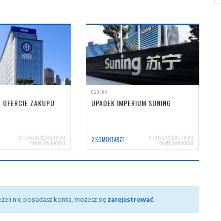
OGÓLNA
O OFERCIE ZAKUPU
UPADEK IMPERIUM SUNING
27 LUTEGO 2024 | 18:00
9 LUTEGO 2025 | 18:09
2 KOMENTARZE
PAWEŁ ŚWINARSKI
PAWEŁ ŚWINARSKI
żeli nie posiadasz konta, możesz się
zarejestrować
.