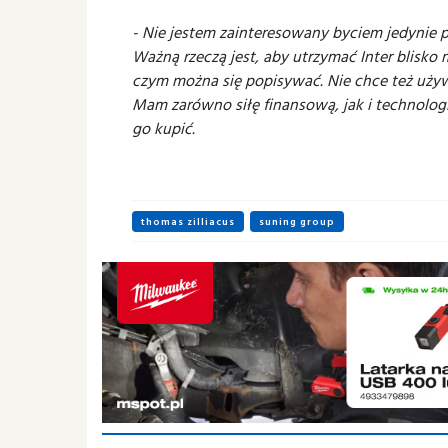
- Nie jestem zainteresowany byciem jedynie p
Ważną rzeczą jest, aby utrzymać Inter blisko 
czym można się popisywać. Nie chce też używ
Mam zarówno siłę finansową, jak i technolog
go kupić.
thomas zilliacus
suning group