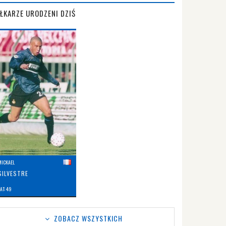
IŁKARZE URODZENI DZIŚ
MICKAEL
SILVESTRE
AT: 49
ZOBACZ WSZYSTKICH