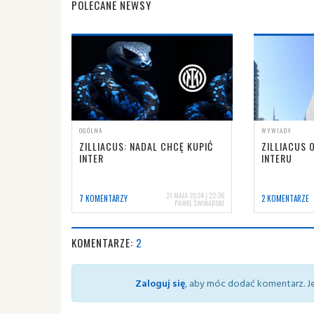
POLECANE NEWSY
OGÓLNA
WYWIADY
ZILLIACUS: NADAL CHCĘ KUPIĆ
ZILLIACUS 
INTER
INTERU
21 MAJA 2024 | 22:36
7 KOMENTARZY
2 KOMENTARZE
PAWEŁ ŚWINARSKI
KOMENTARZE:
2
Zaloguj się
, aby móc dodać komentarz. Je