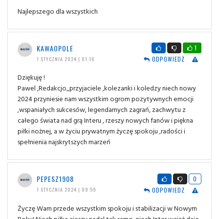
Najlepszego dla wszystkich
KAWAOPOLE
1
ODPOWIEDZ
1 STYCZNIA 2024 | 01:16
Dziękuję !
Pawel ,Redakcjo,,przyjaciele ,kolezanki i koledzy niech nowy
2024 przyniesie nam wszystkim ogrom pozytywnych emocji
,wspaniałych sukcesów, legendarnych zagrań, zachwytu z
całego świata nad grą Interu , rzeszy nowych fanów i piękna
piłki nożnej, a w życiu prywatnym życzę spokoju ,radości i
spełnienia najskrytszych marzeń
PEPESZ1908
0
ODPOWIEDZ
1 STYCZNIA 2024 | 09:59
Życzę Wam przede wszystkim spokoju i stabilizacji w Nowym
Roku! Niech piłka cieszy nadal tak samo, niech Inter wciąż daje