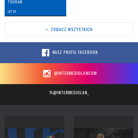
THURAM
LAT: 29
ZOBACZ WSZYSTKICH
NASZ PROFIL FACEBOOK
@INTERMEDIOLANCOM
@INTERMEDIOLAN_