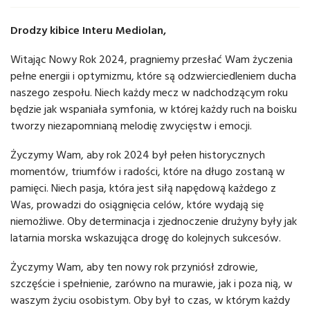
Drodzy kibice Interu Mediolan,
Witając Nowy Rok 2024, pragniemy przesłać Wam życzenia
pełne energii i optymizmu, które są odzwierciedleniem ducha
naszego zespołu. Niech każdy mecz w nadchodzącym roku
będzie jak wspaniała symfonia, w której każdy ruch na boisku
tworzy niezapomnianą melodię zwycięstw i emocji.
Życzymy Wam, aby rok 2024 był pełen historycznych
momentów, triumfów i radości, które na długo zostaną w
pamięci. Niech pasja, która jest siłą napędową każdego z
Was, prowadzi do osiągnięcia celów, które wydają się
niemożliwe. Oby determinacja i zjednoczenie drużyny były jak
latarnia morska wskazująca drogę do kolejnych sukcesów.
Życzymy Wam, aby ten nowy rok przyniósł zdrowie,
szczęście i spełnienie, zarówno na murawie, jak i poza nią, w
waszym życiu osobistym. Oby był to czas, w którym każdy