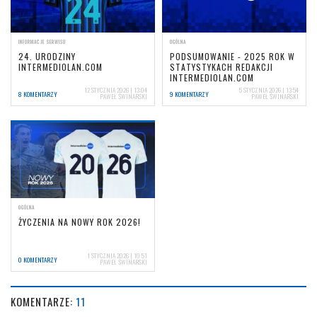
INFORMACJE SERWISU
OGÓLNA
24. URODZINY
PODSUMOWANIE - 2025 ROK W
INTERMEDIOLAN.COM
STATYSTYKACH REDAKCJI
INTERMEDIOLAN.COM
12 STYCZNIA 2026 | 13:04
5 STYCZNIA 2026 | 13:54
8 KOMENTARZY
9 KOMENTARZY
PAWEŁ ŚWINARSKI
PAWEŁ ŚWINARSKI
OGÓLNA
ŻYCZENIA NA NOWY ROK 2026!
1 STYCZNIA 2026 | 10:51
0 KOMENTARZY
PAWEŁ ŚWINARSKI
KOMENTARZE:
11