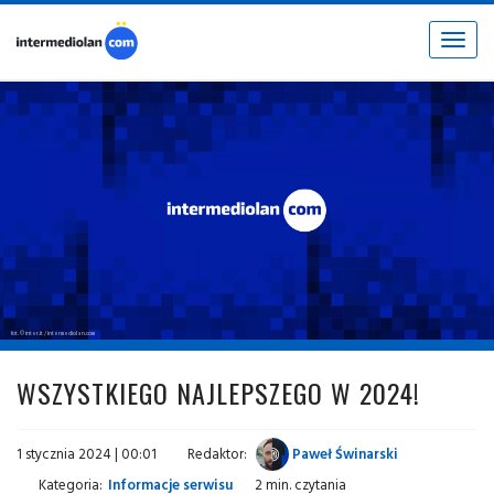
Toggle
navigat
fot. © inter.it / intermediolan.com
WSZYSTKIEGO NAJLEPSZEGO W 2024!
1 stycznia 2024 | 00:01
Redaktor:
Paweł Świnarski
Kategoria:
Informacje serwisu
2 min. czytania