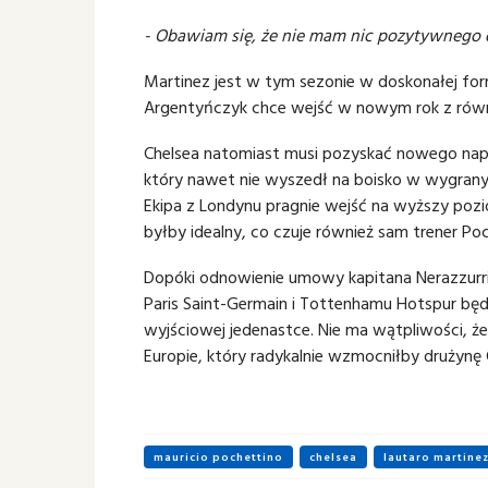
- Obawiam się, że nie mam nic pozytywnego
Martinez jest w tym sezonie w doskonałej form
Argentyńczyk chce wejść w nowym rok z równie
Chelsea natomiast musi pozyskać nowego napas
który nawet nie wyszedł na boisko w wygran
Ekipa z Londynu pragnie wejść na wyższy pozi
byłby idealny, co czuje również sam trener Po
Dopóki odnowienie umowy kapitana Nerazzurric
Paris Saint-Germain i Tottenhamu Hotspur będ
wyjściowej jedenastce. Nie ma wątpliwości, ż
Europie, który radykalnie wzmocniłby drużynę 
mauricio pochettino
chelsea
lautaro martine