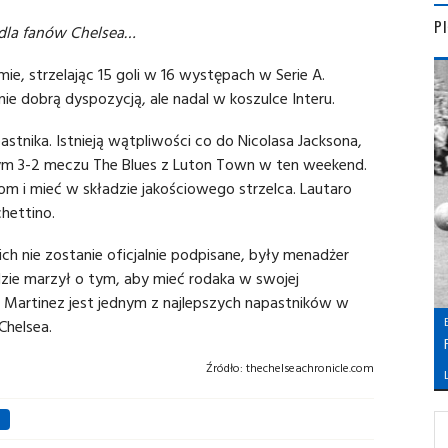
P
 dla fanów Chelsea…
ie, strzelając 15 goli w 16 występach w Serie A.
 dobrą dyspozycją, ale nadal w koszulce Interu.
tnika. Istnieją wątpliwości co do Nicolasa Jacksona,
ym 3-2 meczu The Blues z Luton Town w ten weekend.
om i mieć w składzie jakościowego strzelca. Lautaro
chettino.
h nie zostanie oficjalnie podpisane, były menadżer
zie marzył o tym, aby mieć rodaka w swojej
e Martinez jest jednym z najlepszych napastników w
Chelsea.
Źródło:
thechelseachronicle.com
L
z