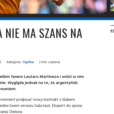
 NIE MA SZANS NA
R
ł
Kategoria:
Ogólna
2 min. czytania
ielkim fanem Lautaro Martineza i widzi w nim
e. Wygląda jednak na to, że argentyński
rowaniem.
a moment podpisać nowy kontrakt z klubem.
rednictwem serwisu Substack. Ekspert do spraw
ania Chelsea: