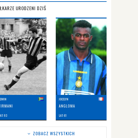
IŁKARZE URODZENI DZIŚ
EDWIN
JOCELYN
FIRMANI
ANGLOMA
AT: 93
LAT: 61
ZOBACZ WSZYSTKICH