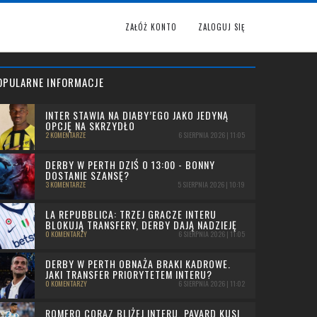
ZAŁÓŻ KONTO
ZALOGUJ SIĘ
OPULARNE INFORMACJE
INTER STAWIA NA DIABY’EGO JAKO JEDYNĄ
OPCJĘ NA SKRZYDŁO
2 KOMENTARZE
6 SIERPNIA 2026 | 11:05
DERBY W PERTH DZIŚ O 13:00 - BONNY
DOSTANIE SZANSĘ?
3 KOMENTARZE
5 SIERPNIA 2026 | 10:19
LA REPUBBLICA: TRZEJ GRACZE INTERU
BLOKUJĄ TRANSFERY, DERBY DAJĄ NADZIEJĘ
0 KOMENTARZY
6 SIERPNIA 2026 | 11:05
DERBY W PERTH OBNAŻA BRAKI KADROWE.
JAKI TRANSFER PRIORYTETEM INTERU?
0 KOMENTARZY
6 SIERPNIA 2026 | 11:02
ROMERO CORAZ BLIŻEJ INTERU, PAVARD KUSI