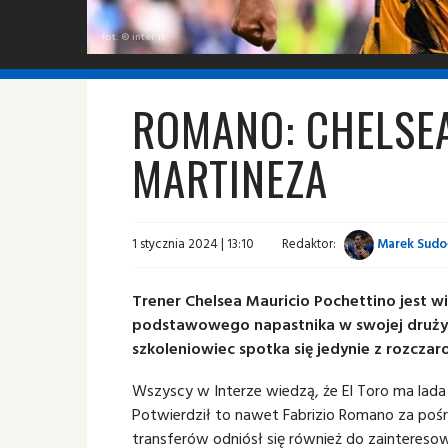
fot. © inter.it
ROMANO: CHELSEA
MARTINEZA
1 stycznia 2024 | 13:10
Redaktor:
Marek Sudo
Trener Chelsea Mauricio Pochettino jest w
podstawowego napastnika w swojej drużyni
szkoleniowiec spotka się jedynie z rozcza
Wszyscy w Interze wiedzą, że El Toro ma lad
Potwierdził to nawet Fabrizio Romano za poś
transferów odniósł się również do zainteresow