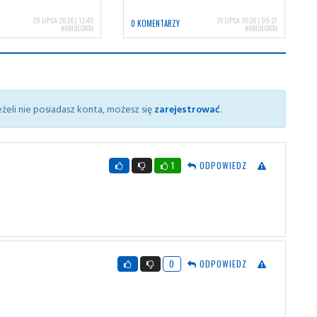
29 LIPCA 2026 | 12:45
21 LIPCA 2026 | 09:27
0 KOMENTARZY
NERIOCORSI
NERIOCORSI
żeli nie posiadasz konta, możesz się
zarejestrować
.
1
ODPOWIEDZ
0
ODPOWIEDZ