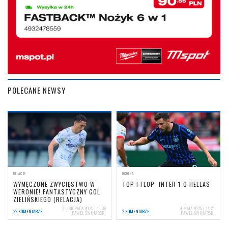
POLECANE NEWSY
RELACJE
OGÓLNA
WYMĘCZONE ZWYCIĘSTWO W
TOP I FLOP: INTER 1-0 HELLAS
WERONIE! FANTASTYCZNY GOL
ZIELIŃSKIEGO (RELACJA)
2 LISTOPADA 2025 | 11:36
4 MAJA 2025 | 14:21
22 KOMENTARZE
2 KOMENTARZE
PAWEŁ ŚWINARSKI
PAWEŁ ŚWINARSKI