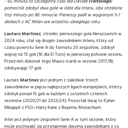
- 93. minuta to szczególny czas dla Davide
Frattesiego
:
pomocnik zdobył dwa gole w lidze dla Interu, oba strzelone
trzy minuty po 90. minucie. Pierwszy padł w wygranym 5-1
derbach z AC Milan we wrześniu ubiegłego roku.
Lautaro Martinez
, strzelec pierwszego gola Nerazzurrich w
2024 roku, stał się drugim zawodnikiem Interu, który od
czasu powrotu Serie A do formatu 20 zespołów, zdobył
więcej niż 15 goli (16 dla El Toro) w pierwszej połowie sezonu.
Przed nim dokonał tego Mauro Icardi w sezonie 2017/18,
zdobywając 17 goli.
Lautaro
Martinez
jest jednym z zaledwie trzech
zawodników w pięciu najlepszych ligach europejskich, którzy
zdobyli ponad 15 goli w każdym z ostatnich czterech
sezonów (2020/21 do 2023/24). Pozostali dwaj to Kylian
Mbappé z PSG i Harry Kane z Bayernu Monachium.
Inter jest jedynym zespołem Serie A w tym sezonie, który
może pochwalić się przynajmniej dwoma zawodnikami z co