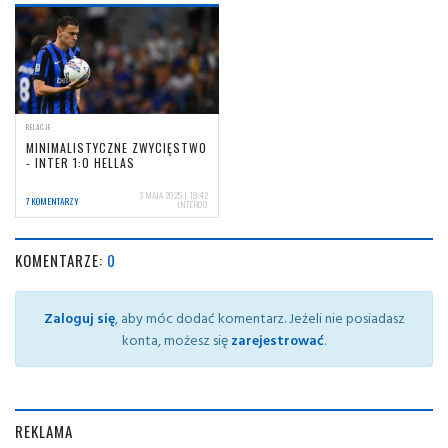
RELACJE
MINIMALISTYCZNE ZWYCIĘSTWO
- INTER 1:0 HELLAS
3 MAJA 2025 | 19:42
7 KOMENTARZY
INTER00
KOMENTARZE:
0
Zaloguj się
, aby móc dodać komentarz. Jeżeli nie posiadasz
konta, możesz się
zarejestrować
.
REKLAMA