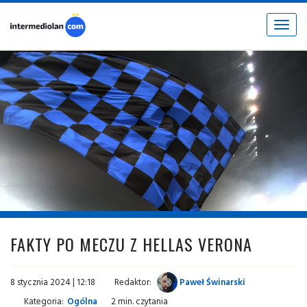
Toggle
navigat
fot. © inter.it
FAKTY PO MECZU Z HELLAS VERONA
8 stycznia 2024 | 12:18
Redaktor:
Paweł Świnarski
Kategoria:
Ogólna
2 min. czytania