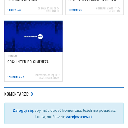
28 MAJA 2026 | 08:54
6 SIERPNIA 2026 | 11:04
1 KOMENTARZ
1 KOMENTARZ
MAREK SUDOŁ
NERIOCORSI
TRANSFERY
CDS: INTER PO GIMENEZA
17 LISTOPADA 2017 | 12:17
12 KOMENTARZY
BŁAŻEJ MAŁOLEPSZY
KOMENTARZE:
0
Zaloguj się
, aby móc dodać komentarz. Jeżeli nie posiadasz
konta, możesz się
zarejestrować
.