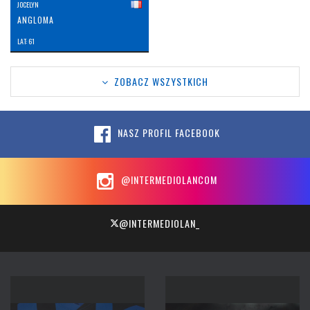
JOCELYN
ANGLOMA
LAT: 61
ZOBACZ WSZYSTKICH
NASZ PROFIL FACEBOOK
@INTERMEDIOLANCOM
@INTERMEDIOLAN_