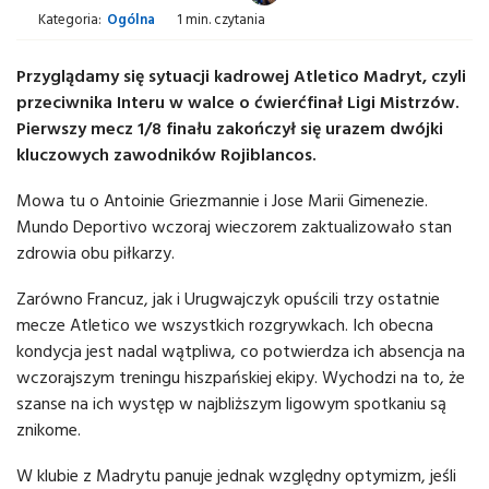
Kategoria:
Ogólna
1 min. czytania
Przyglądamy się sytuacji kadrowej Atletico Madryt, czyli
przeciwnika Interu w walce o ćwierćfinał Ligi Mistrzów.
Pierwszy mecz 1/8 finału zakończył się urazem dwójki
kluczowych zawodników Rojiblancos.
Mowa tu o Antoinie Griezmannie i Jose Marii Gimenezie.
Mundo Deportivo wczoraj wieczorem zaktualizowało stan
zdrowia obu piłkarzy.
Zarówno Francuz, jak i Urugwajczyk opuścili trzy ostatnie
mecze Atletico we wszystkich rozgrywkach. Ich obecna
kondycja jest nadal wątpliwa, co potwierdza ich absencja na
wczorajszym treningu hiszpańskiej ekipy. Wychodzi na to, że
szanse na ich występ w najbliższym ligowym spotkaniu są
znikome.
W klubie z Madrytu panuje jednak względny optymizm, jeśli