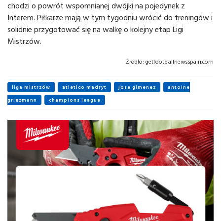
chodzi o powrót wspomnianej dwójki na pojedynek z
Interem. Piłkarze mają w tym tygodniu wrócić do treningów i
solidnie przygotować się na walkę o kolejny etap Ligi
Mistrzów.
Źródło:
getfootballnewsspain.com
liga mistrzów
atletico madryt
jose gimenez
antoine
griezmann
champions league