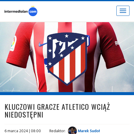
Toggle
navigat
fot. © intermediolan.com
KLUCZOWI GRACZE ATLETICO WCIĄŻ
NIEDOSTĘPNI
6 marca 2024 | 08:00
Redaktor:
Marek Sudoł