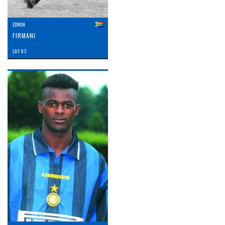
EDWIN
FIRMANI
LAT: 93