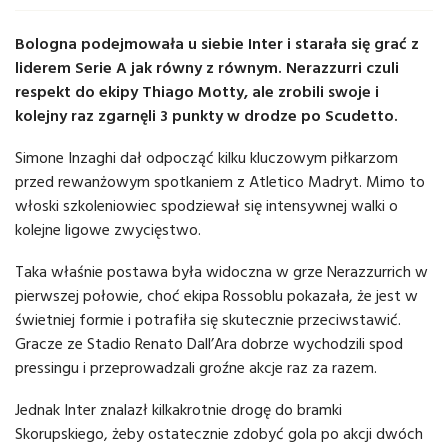
Bologna podejmowała u siebie Inter i starała się grać z
liderem Serie A jak równy z równym. Nerazzurri czuli
respekt do ekipy Thiago Motty, ale zrobili swoje i
kolejny raz zgarnęli 3 punkty w drodze po Scudetto.
Simone Inzaghi dał odpocząć kilku kluczowym piłkarzom
przed rewanżowym spotkaniem z Atletico Madryt. Mimo to
włoski szkoleniowiec spodziewał się intensywnej walki o
kolejne ligowe zwycięstwo.
Taka właśnie postawa była widoczna w grze Nerazzurrich w
pierwszej połowie, choć ekipa Rossoblu pokazała, że jest w
świetniej formie i potrafiła się skutecznie przeciwstawić.
Gracze ze Stadio Renato Dall’Ara dobrze wychodzili spod
pressingu i przeprowadzali groźne akcje raz za razem.
Jednak Inter znalazł kilkakrotnie drogę do bramki
Skorupskiego, żeby ostatecznie zdobyć gola po akcji dwóch