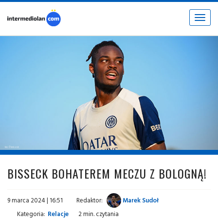
Toggle
navigat
fot. © inter.it
BISSECK BOHATEREM MECZU Z BOLOGNĄ!
9 marca 2024 | 16:51
Redaktor:
Marek Sudoł
Kategoria:
Relacje
2 min. czytania