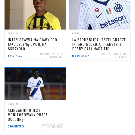
TRANSFERY
OGÓLNA
INTER STAWIA NA DIABY’EGO
LA REPUBBLICA: TRZEJ GRACZE
JAKO JEDYNĄ OPCJĘ NA
INTERU BLOKUJĄ TRANSFERY,
SKRZYDŁO
DERBY DAJĄ NADZIEJĘ
6 SIERPNIA 2026 | 11:05
6 SIERPNIA 2026 | 11:05
1 KOMENTARZ
0 KOMENTARZY
NERIOCORSI
NERIOCORSI
TRANSFERY
AKINSANMIRO JEST
MONITOROWANY PRZEZ
BOLOGNĘ
2 LIPCA 2026 | 08:37
0 KOMENTARZY
MAREK SUDOŁ