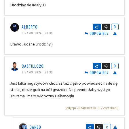
Urodziny się udały :D
ALBERTO
0
ODPOWIEDZ
9 MARCA 2024 | 20:35
Brawo , udane urodziny:)
CASTILLO20
0
ODPOWIEDZ
9 MARCA 2024 | 20:35
Jest kilka negatywów chociaż też ciężko powiedzieć na ile się
starali, może grali na pół gwizdka. Na pewno słaby występ
Thurama i mało widoczny Calhanoglu
(edycja 2024.03.09 20:36 / castillo20)
DANEQ
0