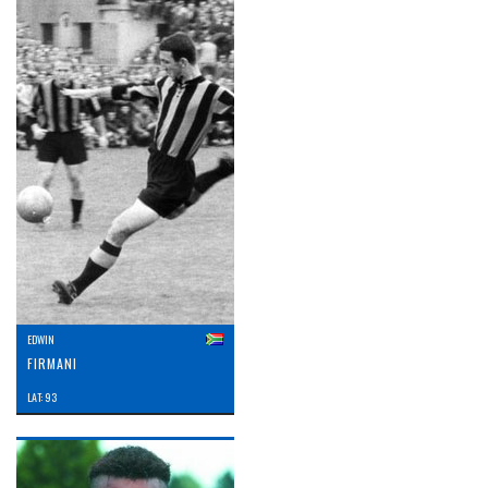
EDWIN
FIRMANI
LAT: 93