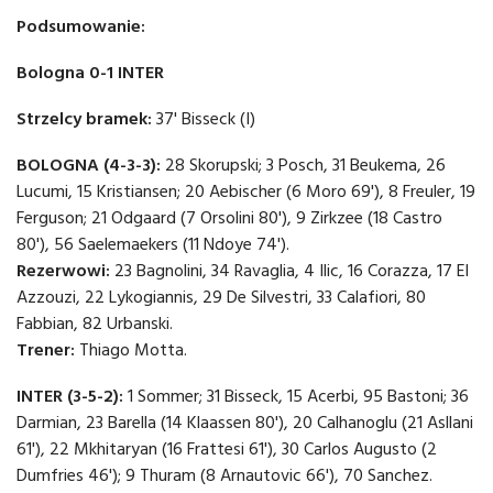
Podsumowanie:
Bologna 0-1 INTER
Strzelcy bramek:
37' Bisseck (I)
BOLOGNA (4-3-3):
28 Skorupski; 3 Posch, 31 Beukema, 26
Lucumi, 15 Kristiansen; 20 Aebischer (6 Moro 69'), 8 Freuler, 19
Ferguson; 21 Odgaard (7 Orsolini 80'), 9 Zirkzee (18 Castro
80'), 56 Saelemaekers (11 Ndoye 74').
Rezerwowi:
23 Bagnolini, 34 Ravaglia, 4 Ilic, 16 Corazza, 17 El
Azzouzi, 22 Lykogiannis, 29 De Silvestri, 33 Calafiori, 80
Fabbian, 82 Urbanski.
Trener:
Thiago Motta.
INTER (3-5-2):
1 Sommer; 31 Bisseck, 15 Acerbi, 95 Bastoni; 36
Darmian, 23 Barella (14 Klaassen 80'), 20 Calhanoglu (21 Asllani
61'), 22 Mkhitaryan (16 Frattesi 61'), 30 Carlos Augusto (2
Dumfries 46'); 9 Thuram (8 Arnautovic 66'), 70 Sanchez.