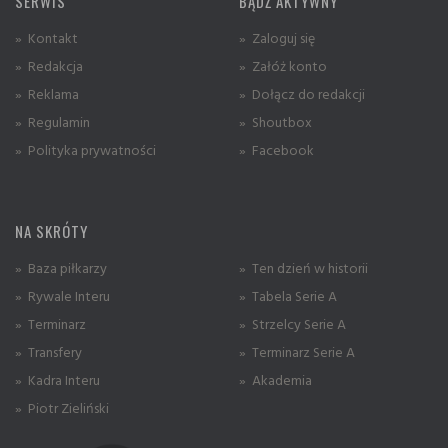
SERWIS
BĄDŹ AKTYWNY
» Kontakt
» Zaloguj się
» Redakcja
» Załóż konto
» Reklama
» Dołącz do redakcji
» Regulamin
» Shoutbox
» Polityka prywatności
» Facebook
NA SKRÓTY
» Baza piłkarzy
» Ten dzień w historii
» Rywale Interu
» Tabela Serie A
» Terminarz
» Strzelcy Serie A
» Transfery
» Terminarz Serie A
» Kadra Interu
» Akademia
» Piotr Zieliński