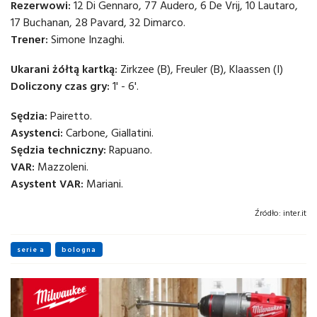
Rezerwowi:
12 Di Gennaro, 77 Audero, 6 De Vrij, 10 Lautaro,
17 Buchanan, 28 Pavard, 32 Dimarco.
Trener:
Simone Inzaghi.
Ukarani żółtą kartką:
Zirkzee (B), Freuler (B), Klaassen (I)
Doliczony czas gry:
1' - 6'.
Sędzia:
Pairetto.
Asystenci:
Carbone, Giallatini.
Sędzia techniczny:
Rapuano.
VAR:
Mazzoleni.
Asystent VAR:
Mariani.
Źródło:
inter.it
serie a
bologna