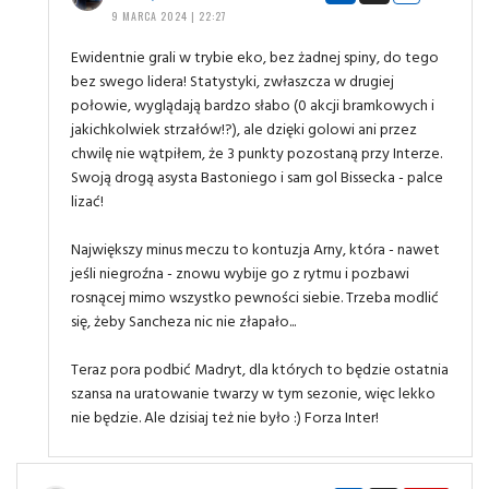
9 MARCA 2024 | 22:27
Ewidentnie grali w trybie eko, bez żadnej spiny, do tego
bez swego lidera! Statystyki, zwłaszcza w drugiej
połowie, wyglądają bardzo słabo (0 akcji bramkowych i
jakichkolwiek strzałów!?), ale dzięki golowi ani przez
chwilę nie wątpiłem, że 3 punkty pozostaną przy Interze.
Swoją drogą asysta Bastoniego i sam gol Bissecka - palce
lizać!
Największy minus meczu to kontuzja Arny, która - nawet
jeśli niegroźna - znowu wybije go z rytmu i pozbawi
rosnącej mimo wszystko pewności siebie. Trzeba modlić
się, żeby Sancheza nic nie złapało...
Teraz pora podbić Madryt, dla których to będzie ostatnia
szansa na uratowanie twarzy w tym sezonie, więc lekko
nie będzie. Ale dzisiaj też nie było :) Forza Inter!