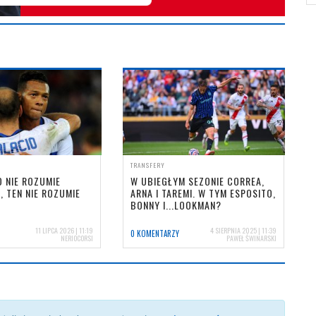
TRANSFERY
O NIE ROZUMIE
W UBIEGŁYM SEZONIE CORREA,
, TEN NIE ROZUMIE
ARNA I TAREMI. W TYM ESPOSITO,
BONNY I...LOOKMAN?
11 LIPCA 2026 | 11:19
4 SIERPNIA 2025 | 11:39
0 KOMENTARZY
NERIOCORSI
PAWEŁ ŚWINARSKI