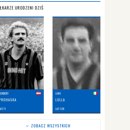
IŁKARZE URODZENI DZIŚ
HERBERT
LINO
PROHASKA
LOLLA
AT: 71
LAT: 128
ZOBACZ WSZYSTKICH