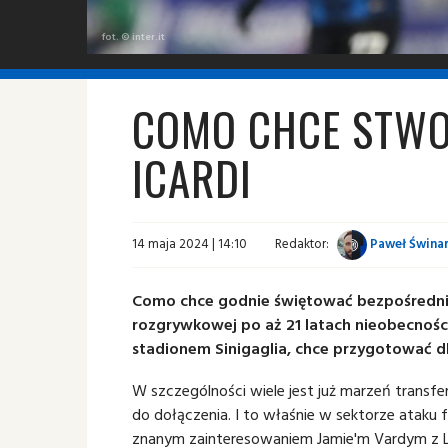
fot. © inter.it
COMO CHCE STWO
ICARDI
14 maja 2024 | 14:10
Redaktor:
Paweł Świnar
Como chce godnie świętować bezpośredni a
rozgrywkowej po aż 21 latach nieobecności
stadionem Sinigaglia, chce przygotować dl
W szczególności wiele jest już marzeń transfe
do dołączenia. I to właśnie w sektorze ataku f
znanym zainteresowaniem Jamie'm Vardym z Lei