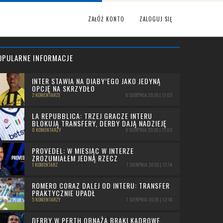
ZAŁÓŻ KONTO
ZALOGUJ SIĘ
OPULARNE INFORMACJE
INTER STAWIA NA DIABY’EGO JAKO JEDYNĄ
OPCJĘ NA SKRZYDŁO
2 KOMENTARZE
6 SIERPNIA 2026 | 11:05
LA REPUBBLICA: TRZEJ GRACZE INTERU
BLOKUJĄ TRANSFERY, DERBY DAJĄ NADZIEJĘ
0 KOMENTARZY
6 SIERPNIA 2026 | 11:05
PROVEDEL: W MIESIĄC W INTERZE
ZROZUMIAŁEM JEDNĄ RZECZ
1 KOMENTARZ
7 SIERPNIA 2026 | 12:14
ROMERO CORAZ DALEJ OD INTERU: TRANSFER
PRAKTYCZNIE UPADŁ
5 KOMENTARZY
7 SIERPNIA 2026 | 12:14
DERBY W PERTH OBNAŻA BRAKI KADROWE.