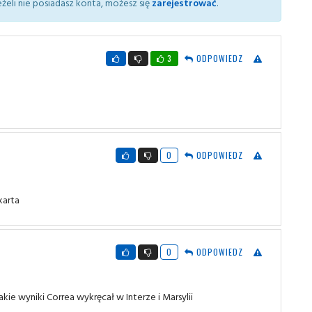
żeli nie posiadasz konta, możesz się
zarejestrować
.
3
ODPOWIEDZ
0
ODPOWIEDZ
karta
0
ODPOWIEDZ
e wyniki Correa wykręcał w Interze i Marsylii