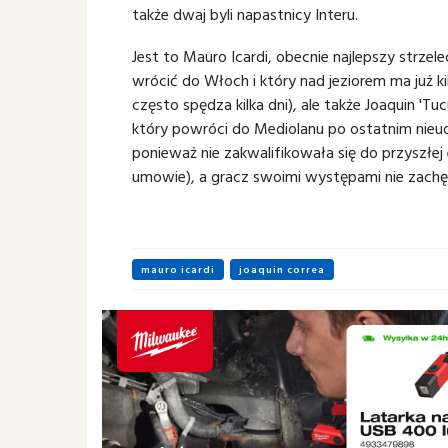
także dwaj byli napastnicy Interu.
Jest to Mauro Icardi, obecnie najlepszy strzel
wrócić do Włoch i który nad jeziorem ma już ki
często spędza kilka dni), ale także Joaquin 'Tu
który powróci do Mediolanu po ostatnim nieud
ponieważ nie zakwalifikowała się do przyszłej
umowie), a gracz swoimi występami nie zachęc
mauro icardi
joaquin correa