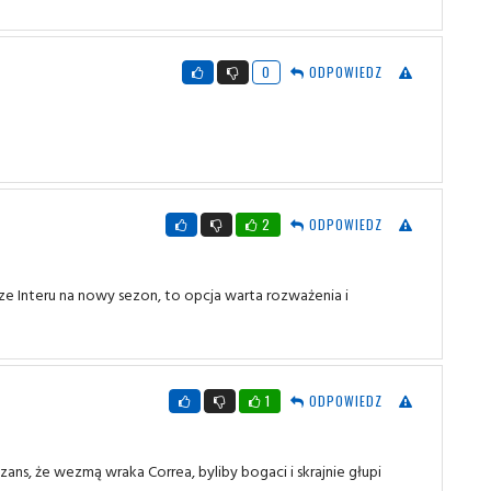
0
ODPOWIEDZ
2
ODPOWIEDZ
rze Interu na nowy sezon, to opcja warta rozważenia i
1
ODPOWIEDZ
ns, że wezmą wraka Correa, byliby bogaci i skrajnie głupi