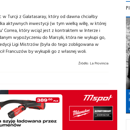
P
ec w Turcji z Galatasaray, który od dawna chciałby
lka aktywnych inwestycji (w tym wielką willę, w której
cu' Correa, który wciąż jest z kontraktem w Interze i
anym wypożyczeniu do Marsylii, która nie wykupi go,
 edycji Ligi Mistrzów (była do tego zobligowana w
ił Francuzów by wykupili go z własnej woli.
Źródło:
La Provincia
L