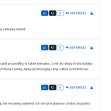
0
ODPOWIEDZ
łby ciekawy widok
0
ODPOWIEDZ
eśli poszedłby w takim kierunku , a nie do ekipy która byłaby
ch biorą Correę, damy promocyjną cenę i rabat w InterStore.
0
ODPOWIEDZ
cji, nie możemy odwieść ich od tych planów i zrobić wszystko