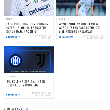
OGÓLNA
RELACJE
LA REPUBBLICA: TRZEJ GRACZE
WYMĘCZONE ZWYCIĘSTWO W
INTERU BLOKUJĄ TRANSFERY,
WERONIE! FANTASTYCZNY GOL
DERBY DAJĄ NADZIEJĘ
ZIELIŃSKIEGO (RELACJA)
6 SIERPNIA 2026 | 11:05
2 LISTOPADA 2025 | 11:36
0 KOMENTARZY
22 KOMENTARZE
NERIOCORSI
PAWEŁ ŚWINARSKI
ZAPOWIEDZI
25. KOLEJKA SERIE A: INTER -
JUVENTUS (ZAPOWIEDŹ)
14 LUTEGO 2026 | 13:26
0 KOMENTARZY
PAWEŁ ŚWINARSKI
KOMENTARZE:
0