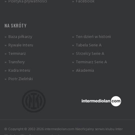
» Polityka prywatności
» Facebook
NA SKRÓTY
» Baza piłkarzy
» Ten dzień w historii
» Rywale Interu
» Tabela Serie A
» Terminarz
» Strzelcy Serie A
» Transfery
» Terminarz Serie A
» Kadra Interu
» Akademia
» Piotr Zieliński
© Copyright © 2002-2026 intermediolan.com Nieoficjalny serwis klubu Inter