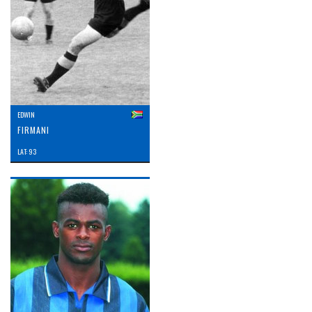
EDWIN
FIRMANI
LAT: 93