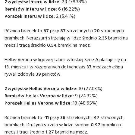
Zwycięstw Interu w lidze:
29 (78.38%)
Remisów Interu w lidze:
6 (16.22%)
Porażek Interu w lidze:
2 (5.41%)
Różnica bramek to
67
przy
87
strzelonych i
20
straconych
bramkach. Nerazzurri strzelają w lidze średnio
2.35
bramki na
mecz i tracą średnio
0.54
bramki na mecz.
Hellas Verona w ligowej tabeli włoskiej Serie A plasuje się na
13.
miejscu i w rozegranych dotychczas
37
meczach ekipa
rywali zdobyła
39
punktów.
Zwycięstw Hellas Verona w lidze:
10 (27.03%)
Remisów Hellas Verona w lidze:
9 (24.32%)
Porażek Hellas Verona w lidze:
18 (48.65%)
Różnica bramek to
-11
przy
36
strzelonych i
47
straconych
bramkach. Drużyna strzela w lidze średnio
0.97
bramki na
mecz i traci średnio
1.27
bramki na mecz.