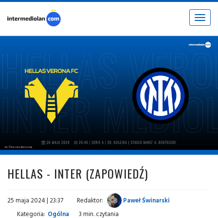
Toggle
navigat
fot. © intermediolan.com
HELLAS - INTER (ZAPOWIEDŹ)
25 maja 2024 | 23:37
Redaktor:
Paweł Świnarski
Kategoria:
Ogólna
3 min. czytania