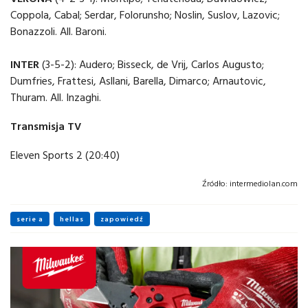
Coppola, Cabal; Serdar, Folorunsho; Noslin, Suslov, Lazovic;
Bonazzoli. All. Baroni.
INTER
(3-5-2): Audero; Bisseck, de Vrij, Carlos Augusto;
Dumfries, Frattesi, Asllani, Barella, Dimarco; Arnautovic,
Thuram. All. Inzaghi.
Transmisja TV
Eleven Sports 2 (20:40)
Źródło:
intermediolan.com
serie a
hellas
zapowiedź