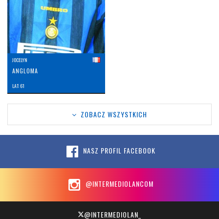
JOCELYN
ANGLOMA
LAT: 61
ZOBACZ WSZYSTKICH
NASZ PROFIL FACEBOOK
@INTERMEDIOLANCOM
@INTERMEDIOLAN_