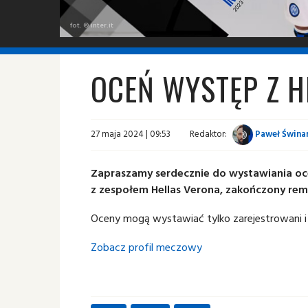
fot. © inter.it
OCEŃ WYSTĘP Z 
27 maja 2024 | 09:53
Redaktor:
Paweł Świnar
Zapraszamy serdecznie do wystawiania oc
z zespołem Hellas Verona, zakończony rem
Oceny mogą wystawiać tylko zarejestrowani i
Zobacz profil meczowy