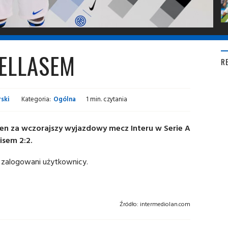
HELLASEM
R
ski
Kategoria:
Ogólna
1 min. czytania
en za wczorajszy wyjazdowy mecz Interu w Serie A
isem 2:2.
 zalogowani użytkownicy.
Źródło:
intermediolan.com