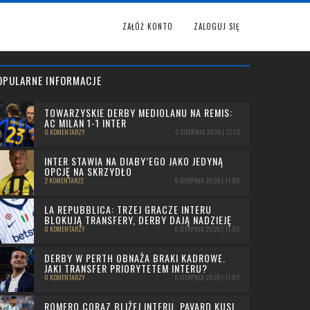
ZAŁÓŻ KONTO
ZALOGUJ SIĘ
OPULARNE INFORMACJE
TOWARZYSKIE DERBY MEDIOLANU NA REMIS:
AC MILAN 1-1 INTER
0 KOMENTARZY
5 SIERPNIA 2026 | 12:13
INTER STAWIA NA DIABY’EGO JAKO JEDYNĄ
OPCJĘ NA SKRZYDŁO
2 KOMENTARZE
6 SIERPNIA 2026 | 11:05
LA REPUBBLICA: TRZEJ GRACZE INTERU
BLOKUJĄ TRANSFERY, DERBY DAJĄ NADZIEJĘ
0 KOMENTARZY
6 SIERPNIA 2026 | 11:05
DERBY W PERTH OBNAŻA BRAKI KADROWE.
JAKI TRANSFER PRIORYTETEM INTERU?
0 KOMENTARZY
6 SIERPNIA 2026 | 11:02
ROMERO CORAZ BLIŻEJ INTERU, PAVARD KUSI