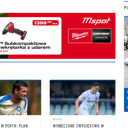
P
L
RELACJE
 W PERTH: PLAN
WYMĘCZONE ZWYCIĘSTWO W