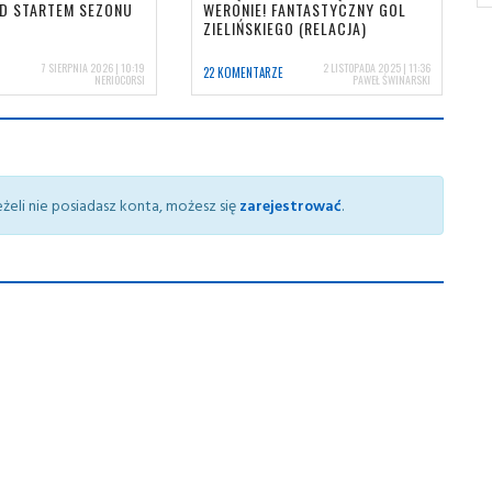
ED STARTEM SEZONU
WERONIE! FANTASTYCZNY GOL
ZIELIŃSKIEGO (RELACJA)
7 SIERPNIA 2026 | 10:19
2 LISTOPADA 2025 | 11:36
22 KOMENTARZE
NERIOCORSI
PAWEŁ ŚWINARSKI
żeli nie posiadasz konta, możesz się
zarejestrować
.