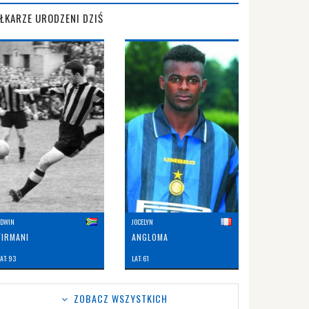
IŁKARZE URODZENI DZIŚ
EDWIN
JOCELYN
FIRMANI
ANGLOMA
AT: 93
LAT: 61
ZOBACZ WSZYSTKICH