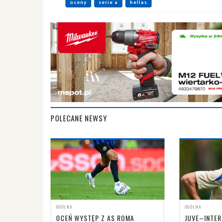
oceny
serie a
hellas
POLECANE NEWSY
OGÓLNA
OGÓLNA
OCEŃ WYSTĘP Z AS ROMA
JUVE–INTER