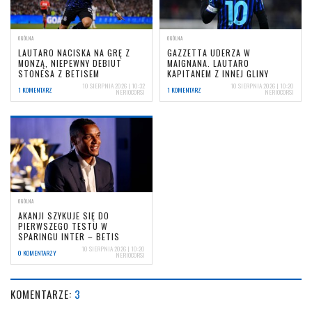
OGÓLNA
OGÓLNA
LAUTARO NACISKA NA GRĘ Z
GAZZETTA UDERZA W
MONZĄ, NIEPEWNY DEBIUT
MAIGNANA. LAUTARO
STONESA Z BETISEM
KAPITANEM Z INNEJ GLINY
10 SIERPNIA 2026 | 10:32
10 SIERPNIA 2026 | 10:20
1 KOMENTARZ
1 KOMENTARZ
NERIOCORSI
NERIOCORSI
OGÓLNA
AKANJI SZYKUJE SIĘ DO
PIERWSZEGO TESTU W
SPARINGU INTER – BETIS
10 SIERPNIA 2026 | 10:20
0 KOMENTARZY
NERIOCORSI
KOMENTARZE:
3