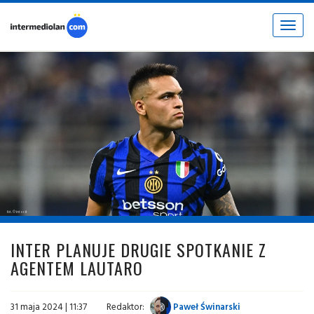
Toggle
navigat
fot. © inter.it
INTER PLANUJE DRUGIE SPOTKANIE Z
AGENTEM LAUTARO
31 maja 2024 | 11:37
Redaktor:
Paweł Świnarski