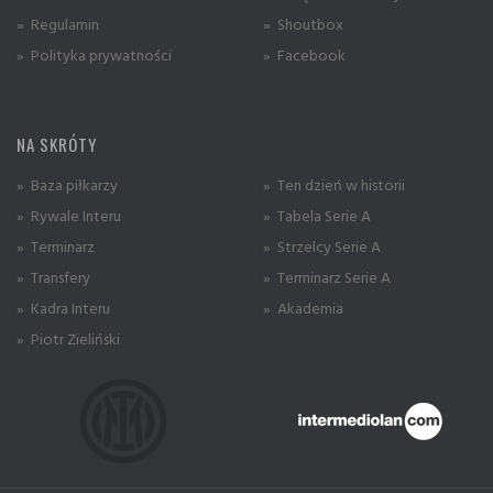
» Regulamin
» Shoutbox
» Polityka prywatności
» Facebook
NA SKRÓTY
» Baza piłkarzy
» Ten dzień w historii
» Rywale Interu
» Tabela Serie A
» Terminarz
» Strzelcy Serie A
» Transfery
» Terminarz Serie A
» Kadra Interu
» Akademia
» Piotr Zieliński