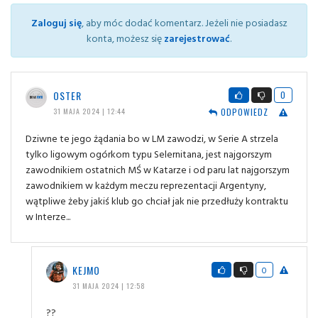
Zaloguj się
, aby móc dodać komentarz. Jeżeli nie posiadasz
konta, możesz się
zarejestrować
.
OSTER
0
ODPOWIEDZ
31 MAJA 2024 | 12:44
Dziwne te jego żądania bo w LM zawodzi, w Serie A strzela
tylko ligowym ogórkom typu Selernitana, jest najgorszym
zawodnikiem ostatnich MŚ w Katarze i od paru lat najgorszym
zawodnikiem w każdym meczu reprezentacji Argentyny,
wątpliwe żeby jakiś klub go chciał jak nie przedłuży kontraktu
w Interze...
KEJMO
0
31 MAJA 2024 | 12:58
??