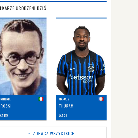
IŁKARZE URODZENI DZIŚ
ANNIBALE
MARCUS
FROSSI
THURAM
AT: 115
LAT: 29
ZOBACZ WSZYSTKICH