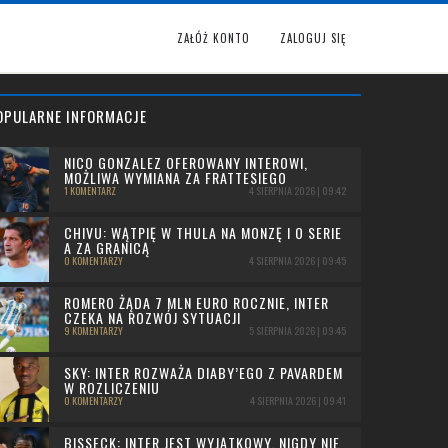
ZAŁÓŻ KONTO
ZALOGUJ SIĘ
OPULARNE INFORMACJE
NICO GONZALEZ OFEROWANY INTEROWI,
MOŻLIWA WYMIANA ZA FRATTESIEGO
1 KOMENTARZ
4 SIERPNIA 2026 | 09:42
CHIVU: WĄTPIĘ W THULA NA MONZĘ I O SERIE
A ZA GRANICĄ
0 KOMENTARZY
4 SIERPNIA 2026 | 09:45
ROMERO ŻĄDA 7 MLN EURO ROCZNIE, INTER
CZEKA NA ROZWÓJ SYTUACJI
9 KOMENTARZY
5 SIERPNIA 2026 | 09:45
SKY: INTER ROZWAŻA DIABY’EGO Z PAVARDEM
W ROZLICZENIU
0 KOMENTARZY
4 SIERPNIA 2026 | 09:41
BISSECK: INTER JEST WYJĄTKOWY, NIGDY NIE