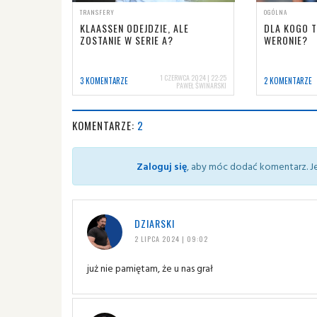
TRANSFERY
OGÓLNA
KLAASSEN ODEJDZIE, ALE
DLA KOGO T
ZOSTANIE W SERIE A?
WERONIE?
1 CZERWCA 2024 | 22:25
3 KOMENTARZE
2 KOMENTARZE
PAWEŁ ŚWINARSKI
KOMENTARZE:
2
Zaloguj się
, aby móc dodać komentarz. Je
DZIARSKI
2 LIPCA 2024 | 09:02
już nie pamiętam, że u nas grał