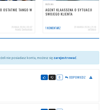
OGÓLNA
O OSTATNIE TANGO W
AGENT KLAASSENA O SYTUACJI
SWOJEGO KLIENTA
26 MAJA 2024 | 00:07
29 MARCA 2024 | 21:18
1 KOMENTARZ
PAWEŁ ŚWINARSKI
INTER00
żeli nie posiadasz konta, możesz się
zarejestrować
.
0
ODPOWIEDZ