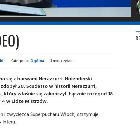
DEO)
R
ki
Kategoria:
Ogólna
1 min. czytania
na się z barwami Nerazzurri. Holenderski
zdobył 20. Scudetto w historii Nerazzurri,
, który właśnie się zakończył. Łącznie rozegrał 18
i 4 w Lidze Mistrzów.
ch i zwycięzca Superpucharu Włoch, otrzymuje
 Interu.