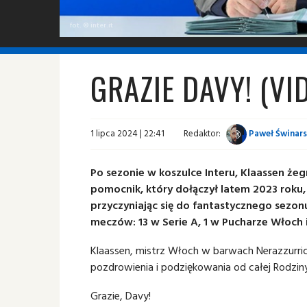
fot. © inter.it
GRAZIE DAVY! (VI
1 lipca 2024 | 22:41
Redaktor:
Paweł Świnars
Po sezonie w koszulce Interu, Klaassen żeg
pomocnik, który dołączył latem 2023 roku, 
przyczyniając się do fantastycznego sezonu
meczów: 13 w Serie A, 1 w Pucharze Włoch 
Klaassen, mistrz Włoch w barwach Nerazzurri
pozdrowienia i podziękowania od całej Rodziny
Grazie, Davy!